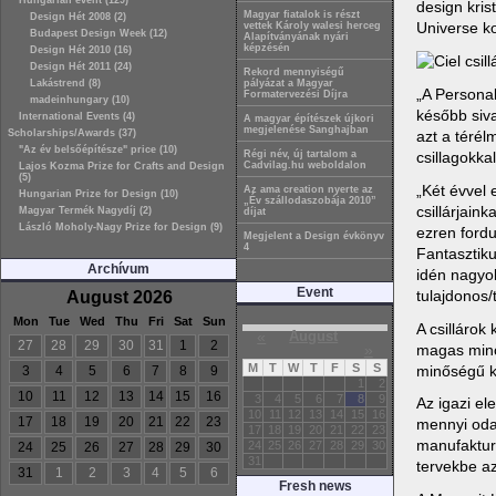
Hungarian event (129)
design kris
Magyar fiatalok is részt
Design Hét 2008 (2)
Universe ko
vettek Károly walesi herceg
Budapest Design Week (12)
Alapítványának nyári
képzésén
Design Hét 2010 (16)
Design Hét 2011 (24)
Rekord mennyiségű
Lakástrend (8)
pályázat a Magyar
„A Personal
Formatervezési Díjra
madeinhungary (10)
később siv
International Events (4)
A magyar építészek újkori
megjelenése Sanghajban
azt a térél
Scholarships/Awards (37)
"Az év belsőépítésze" price (10)
csillagokka
Régi név, új tartalom a
Cadvilag.hu weboldalon
Lajos Kozma Prize for Crafts and Design
(5)
„Két évvel 
Az ama creation nyerte az
Hungarian Prize for Design (10)
„Év szállodaszobája 2010”
csillárjain
Magyar Termék Nagydíj (2)
díjat
László Moholy-Nagy Prize for Design (9)
ezren fordu
Megjelent a Design évkönyv
4
Fantasztiku
Archívum
idén nagyob
Event
tulajdonos/
August 2026
Mon
Tue
Wed
Thu
Fri
Sat
Sun
A csillárok
«
August
27
28
29
30
31
1
2
magas minős
»
M
T
W
T
F
S
S
minőségű kr
3
4
5
6
7
8
9
1
2
10
11
12
13
14
15
16
3
4
5
6
7
8
9
Az igazi el
10
11
12
13
14
15
16
17
18
19
20
21
22
23
mennyi odaf
17
18
19
20
21
22
23
manufaktur
24
25
26
27
28
29
30
24
25
26
27
28
29
30
31
tervekbe az
31
1
2
3
4
5
6
Fresh news