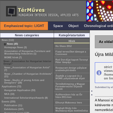
Emphasized topic: LIGHT
Space
Object
Chronological ord
News categories
Kategóriatartalom
News (112)
Hírek
Az oldal
News (45)
Hu Glass 2012
Homepage News (3)
Association of Hungarian Furniture and
Fiatal tervezőket támogat a
Újra Mi
Woodworking Industries (1)
Coninvest
MOME hírek (7)
Red Dot-díjat kapott Toronyi
News „Association for Hungarian Interior
Péter lámpája
Design”
stric
News „Association of Hungarian Artist”
Restaurant design pályázat
(7)
views
eredményhírdetés
News „Chamber of Hungarian Architects”
/home
Átadták a Legrand és a
(21)
on lin
MOME pályázatának díjait
News „Studio of young Artists and
Designers” (28)
Termékdömping a Magyar
Applications (72)
Formatervezési Díjasok
Submitted by e
között
Hungarian Application (53)
NKA (10)
Acéltornácos ház az Év
háza 2011-ben
International Scholarships/Awards (8)
A Manooi id
Events (255)
Elhunyt Makovecz Imre
kétévente m
Publication (11)
Meghalt Bódy Irén
nemzetközi 
Exhibitions (107)
Munkácsy-díjas textilművész