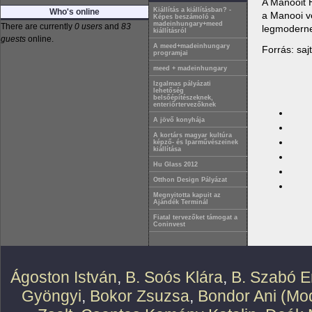
A Manooit H
Kiállítás a kiállításban? -
Who's online
a Manooi ve
Képes beszámoló a
madeinhungary+meed
There are currently
0 users
and
83
legmoderneb
kiállításról
guests
online.
A meed+madeinhungary
Forrás: sa
programjai
meed + madeinhungary
Izgalmas pályázati
lehetőség
belsőépítészeknek,
enteriőrtervezőknek
A jövő konyhája
A kortárs magyar kultúra
képző- és Iparművészeinek
kiállítása
Hu Glass 2012
Otthon Design Pályázat
Megnyitotta kapuit az
Ajándék Terminál
Fiatal tervezőket támogat a
Coninvest
Ágoston István
,
B. Soós Klára
,
B. Szabó E
Gyöngyi
,
Bokor Zsuzsa
,
Bondor Ani (Mod