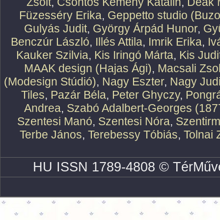
Zsolt
,
Csontos Kemény Katalin
,
Deák 
Füzesséry Erika
,
Geppetto studio (Buzo
Gulyás Judit
,
György Árpád Hunor
,
Gy
Benczúr László
,
Illés Attila
,
Imrik Erika
,
Iv
Kauker Szilvia
,
Kis Iringó Márta
,
Kis Judi
MAAK design (Hajas Ági)
,
Macsali Zsol
(Modesign Stúdió)
,
Nagy Eszter
,
Nagy Judi
Tiles
,
Pazár Béla
,
Peter Ghyczy
,
Pongr
Andrea
,
Szabó Adalbert-Georges (187
Szentesi Manó
,
Szentesi Nóra
,
Szentirm
Terbe János
,
Terebessy Tóbiás
,
Tolnai 
HU ISSN 1789-4808 © TérMűve