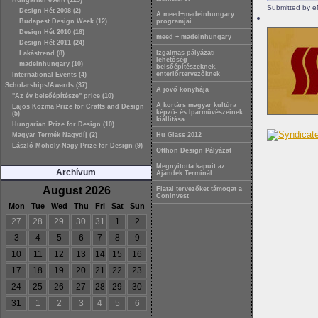
Hungarian event (129)
Submitted by e
Design Hét 2008 (2)
A meed+madeinhungary
Budapest Design Week (12)
programjai
Design Hét 2010 (16)
meed + madeinhungary
Design Hét 2011 (24)
Izgalmas pályázati
Lakástrend (8)
lehetőség
madeinhungary (10)
belsőépítészeknek,
enteriőrtervezőknek
International Events (4)
Scholarships/Awards (37)
A jövő konyhája
"Az év belsőépítésze" price (10)
A kortárs magyar kultúra
Lajos Kozma Prize for Crafts and Design
képző- és Iparművészeinek
(5)
kiállítása
Hungarian Prize for Design (10)
Magyar Termék Nagydíj (2)
Hu Glass 2012
László Moholy-Nagy Prize for Design (9)
Otthon Design Pályázat
Megnyitotta kapuit az
Archívum
Ajándék Terminál
August 2026
Fiatal tervezőket támogat a
Coninvest
Mon
Tue
Wed
Thu
Fri
Sat
Sun
27
28
29
30
31
1
2
3
4
5
6
7
8
9
10
11
12
13
14
15
16
17
18
19
20
21
22
23
24
25
26
27
28
29
30
31
1
2
3
4
5
6