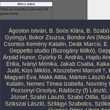
Who's online
There are currently
0 users
and
104
guests
online.
Ágoston István
,
B. Soós Klára
,
B. Szabó
Gyöngyi
,
Bokor Zsuzsa
,
Bondor Ani (Mode
Csontos Kemény Katalin
,
Deák Marcsi
,
E.
Geppetto studio (Buzogány Ildikó)
,
Gepp
Árpád Hunor
,
Gyürky R. András
,
Hajdu An
Erika
,
Iványi Mónika
,
Jakab Csaba
,
Kaka
Judit
,
Kiss Miklós
,
Kisszebeni Marcell †
,
Magyari Éva
,
Makk Attila
,
Márton László At
Katalin
,
Nemes Tímea Izabella
,
Novotny 
Pozsonyi Orsolya
,
Rádóczy (f) László
,
József
,
Szabó László
,
Szabó Otília
,
Szá
Szikszai László
,
Szilágyi Szabolcs
,
Szőke