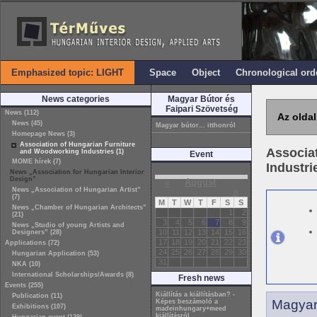
Emphasized topic: LIGHT
Space
Object
Chronological ord
News categories
Magyar Bútor és
Faipari Szövetség
News (112)
Az oldal
News (45)
Magyar bútor... itthonról
Homepage News (3)
Association of Hungarian Furniture
Associa
and Woodworking Industries (1)
Event
MOME hírek (7)
Industri
News „Association for Hungarian Interior
Design”
«
August
»
News „Association of Hungarian Artist”
(7)
M
T
W
T
F
S
S
News „Chamber of Hungarian Architects”
1
2
(21)
3
4
5
6
7
8
9
News „Studio of young Artists and
10
11
12
13
14
15
16
Designers” (28)
17
18
19
20
21
22
23
Applications (72)
24
25
26
27
28
29
30
Hungarian Application (53)
31
NKA (10)
International Scholarships/Awards (8)
Fresh news
Events (255)
Kiállítás a kiállításban? -
Publication (11)
Magyar 
Képes beszámoló a
Exhibitions (107)
madeinhungary+meed
kiállításról