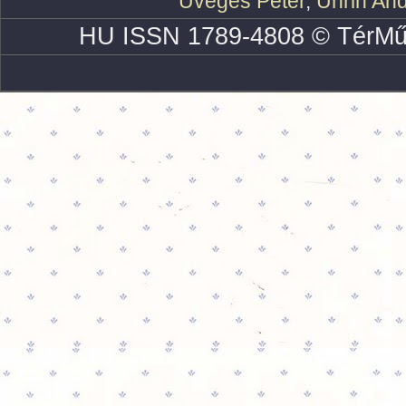
Üveges Péter
,
Uhrin An
HU ISSN 1789-4808 © TérMű