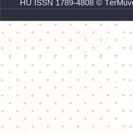
HU ISSN 1789-4808 © TérMűve