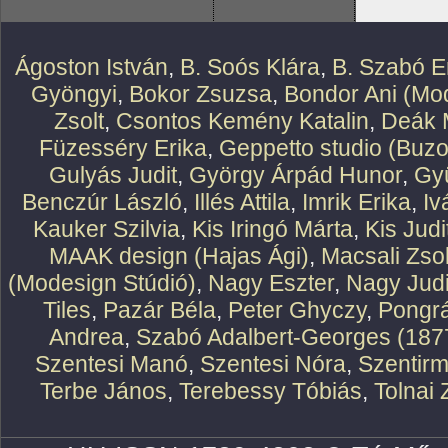
Ágoston István
,
B. Soós Klára
,
B. Szabó E
Gyöngyi
,
Bokor Zsuzsa
,
Bondor Ani (Mod
Zsolt
,
Csontos Kemény Katalin
,
Deák 
Füzesséry Erika
,
Geppetto studio (Buzo
Gulyás Judit
,
György Árpád Hunor
,
Gy
Benczúr László
,
Illés Attila
,
Imrik Erika
,
Iv
Kauker Szilvia
,
Kis Iringó Márta
,
Kis Judi
MAAK design (Hajas Ági)
,
Macsali Zsol
(Modesign Stúdió)
,
Nagy Eszter
,
Nagy Judi
Tiles
,
Pazár Béla
,
Peter Ghyczy
,
Pongr
Andrea
,
Szabó Adalbert-Georges (187
Szentesi Manó
,
Szentesi Nóra
,
Szentirm
Terbe János
,
Terebessy Tóbiás
,
Tolnai 