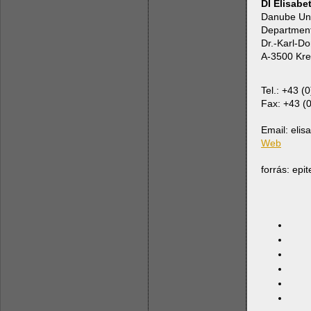
DI Elisabe
Danube Uni
Department
Dr.-Karl-Do
A-3500 Kr
Tel.: +43 
Fax: +43 (
Email: elis
Web
forrás: epi