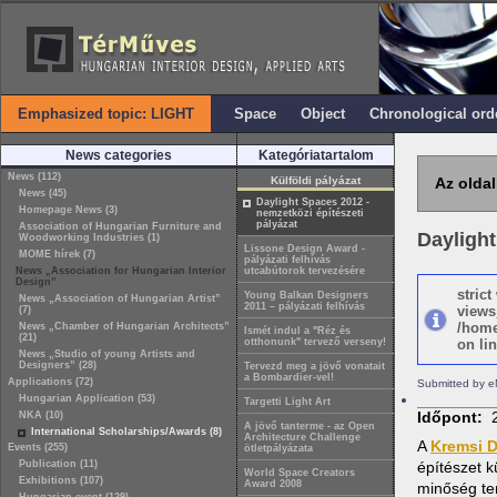
Emphasized topic: LIGHT
Space
Object
Chronological ord
News categories
Kategóriatartalom
News (112)
Külföldi pályázat
Az oldal
News (45)
Daylight Spaces 2012 -
Homepage News (3)
nemzetközi építészeti
pályázat
Association of Hungarian Furniture and
Daylight
Woodworking Industries (1)
Lissone Design Award -
MOME hírek (7)
pályázati felhívás
News „Association for Hungarian Interior
utcabútorok tervezésére
Design”
stric
Young Balkan Designers
News „Association of Hungarian Artist”
2011 – pályázati felhívás
views
(7)
/home
News „Chamber of Hungarian Architects”
Ismét indul a "Réz és
(21)
otthonunk" tervező verseny!
on lin
News „Studio of young Artists and
Designers” (28)
Tervezd meg a jövő vonatait
a Bombardier-vel!
Applications (72)
Submitted by e
Hungarian Application (53)
Targetti Light Art
Időpont:
NKA (10)
A jövő tanterme - az Open
International Scholarships/Awards (8)
Architecture Challenge
A
Kremsi 
Events (255)
ötletpályázata
Publication (11)
építészet k
World Space Creators
Exhibitions (107)
Award 2008
minőség te