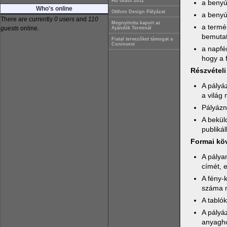
Hu Glass 2012
a benyúj
Who's online
Otthon Design Pályázat
a benyú
There are currently
0 users
and
110
Megnyitotta kapuit az
a termé
guests
online.
Ajándék Terminál
bemutat
Fiatal tervezőket támogat a
Coninvest
a napfén
hogy a 
Részvételi 
A pályá
a világ 
Pályázni
A bekül
publikál
Formai kö
A pálya
címét, 
A fény-k
száma n
A tablók
A pályá
anyagh