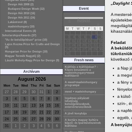
Hungarian event (129)
„Daylight
Design Hét 2008 (2)
Event
Budapest Design Week (12)
Design Hét 2010 (16)
A mesterség
Design Hét 2011 (24)
épületekben
«
August
Lakástrend (8)
»
megvilágítá
madeinhungary (10)
M
T
W
T
F
S
S
kihasználás
International Events (4)
1
2
Scholarships/Awards (37)
3
4
5
6
7
8
9
"Az év belsőépítésze" price (10)
10
11
12
13
14
15
16
Feladat
Lajos Kozma Prize for Crafts and Design
17
18
19
20
21
22
23
(5)
A beküldöt
24
25
26
27
28
29
30
Hungarian Prize for Design (10)
tükrözniük
31
Magyar Termék Nagydíj (2)
következő 
Fresh news
László Moholy-Nagy Prize for Design (9)
Kiállítás a kiállításban? -
a Nap j
Képes beszámoló a
Archívum
madeinhungary+meed
a megvi
kiállításról
August 2026
a fény 
A meed+madeinhungary
Mon
Tue
Wed
Thu
Fri
Sat
Sun
programjai
fényelo
27
28
29
30
31
1
2
meed + madeinhungary
a külső
3
4
5
6
7
8
9
Izgalmas pályázati
lehetőség
szín-, 
belsőépítészeknek,
10
11
12
13
14
15
16
enteriőrtervezőknek
a napfé
17
18
19
20
21
22
23
A jövő konyhája
egyéb, 
24
25
26
27
28
29
30
A kortárs magyar kultúra
képző- és Iparművészeinek
A benyújt
31
1
2
3
4
5
6
kiállítása