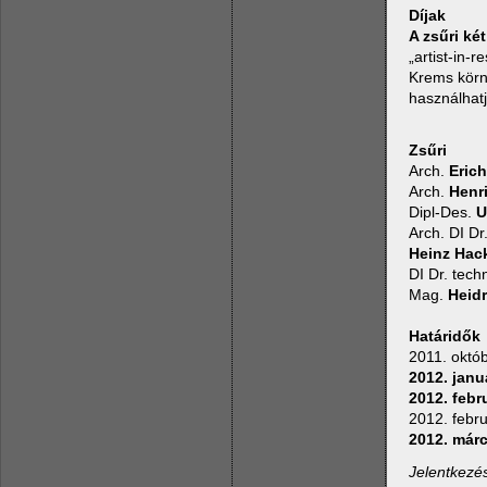
Díjak
A zsűri ké
„artist-in
Krems körny
használhat
Zsűri
Arch.
Eric
Arch.
Henr
Dipl-Des.
U
Arch. DI Dr
Heinz Hac
DI Dr. tech
Mag.
Heidr
Határidők
2011. októ
2012. janu
2012. febr
2012. febru
2012. márc
Jelentkezés