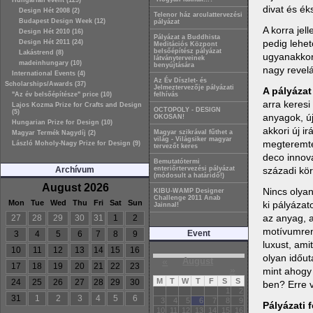
Hungarian event (129)
divat és ék
Design Hét 2008 (2)
Telenor ház arculattervezési
Budapest Design Week (12)
pályázat
A korra jel
Design Hét 2010 (16)
Pályázat a Buddhista
pedig lehet
Design Hét 2011 (24)
Meditációs Központ
belsőépítész pályázat
Lakástrend (8)
ugyanakkor 
látványterveinek
madeinhungary (10)
benyújtására
nagy revelá
International Events (4)
Az Év Díszlet- és
Scholarships/Awards (37)
Jelmeztervezője pályázati
A pályázat
"Az év belsőépítésze" price (10)
felhívás
arra keresi
Lajos Kozma Prize for Crafts and Design
OCTOPOLY - DESIGN
(5)
anyagok, ú
OKOSAN!
Hungarian Prize for Design (10)
akkori új i
Magyar szikrával fűthet a
Magyar Termék Nagydíj (2)
világ - Világsiker magyar
megteremte
László Moholy-Nagy Prize for Design (9)
tervezőt keres
deco innov
Bemutatótermi
századi kö
Archívum
enteriőrtervezési pályázat
(módosult a határidő!)
August 2026
Nincs olyan
KIBU-WAMP Designer
Challenge 2011 Anab
Mon
Tue
Wed
Thu
Fri
Sat
Sun
ki pályázat
Jainnal!
az anyag, 
27
28
29
30
31
1
2
motívumrend
Event
3
4
5
6
7
8
9
luxust, ami
10
11
12
13
14
15
16
olyan időut
«
August
17
18
19
20
21
22
23
»
mint ahogy 
M
T
W
T
F
S
S
24
25
26
27
28
29
30
ben? Erre v
1
2
31
1
2
3
4
5
6
3
4
5
6
7
8
9
Pályázati f
10
11
12
13
14
15
16