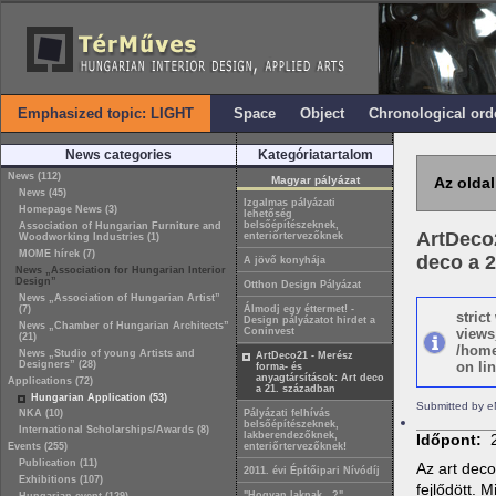
Emphasized topic: LIGHT
Space
Object
Chronological ord
News categories
Kategóriatartalom
News (112)
Magyar pályázat
Az oldal
News (45)
Izgalmas pályázati
Homepage News (3)
lehetőség
belsőépítészeknek,
Association of Hungarian Furniture and
ArtDeco2
enteriőrtervezőknek
Woodworking Industries (1)
MOME hírek (7)
deco a 
A jövő konyhája
News „Association for Hungarian Interior
Design”
Otthon Design Pályázat
News „Association of Hungarian Artist”
(7)
Álmodj egy éttermet! -
stric
Design pályázatot hirdet a
News „Chamber of Hungarian Architects”
Coninvest
views
(21)
/home
News „Studio of young Artists and
ArtDeco21 - Merész
Designers” (28)
on lin
forma- és
anyagtársítások: Art deco
Applications (72)
a 21. században
Hungarian Application (53)
Submitted by e
NKA (10)
Pályázati felhívás
belsőépítészeknek,
International Scholarships/Awards (8)
lakberendezőknek,
Időpont:
Events (255)
enteriőrtervezőknek!
Publication (11)
Az art deco
2011. évi Építőipari Nívódíj
Exhibitions (107)
fejlődött. 
"Hogyan laknak…?"