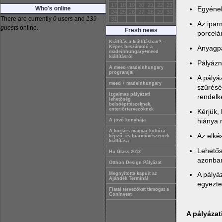
17
18
19
20
21
22
23
Who's online
Egyének
24
25
26
27
28
29
30
There are currently
0 users
and
139
31
Az iparm
guests
online.
Fresh news
porcelán
Kiállítás a kiállításban? -
Anyagpá
Képes beszámoló a
madeinhungary+meed
kiállításról
Pályázni
A meed+madeinhungary
programjai
A pályá
meed + madeinhungary
szűrésé
Izgalmas pályázati
rendelk
lehetőség
belsőépítészeknek,
enteriőrtervezőknek
Kérjük,
hiánya 
A jövő konyhája
A kortárs magyar kultúra
Az elké
képző- és Iparművészeinek
kiállítása
Lehetős
Hu Glass 2012
azonban
Otthon Design Pályázat
A pályá
Megnyitotta kapuit az
Ajándék Terminál
egyeztet
Fiatal tervezőket támogat a
Coninvest
A pályázat