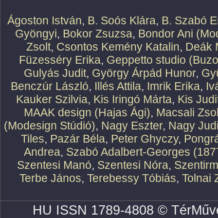
Ágoston István
,
B. Soós Klára
,
B. Szabó E
Gyöngyi
,
Bokor Zsuzsa
,
Bondor Ani (Mod
Zsolt
,
Csontos Kemény Katalin
,
Deák 
Füzesséry Erika
,
Geppetto studio (Buzo
Gulyás Judit
,
György Árpád Hunor
,
Gy
Benczúr László
,
Illés Attila
,
Imrik Erika
,
Iv
Kauker Szilvia
,
Kis Iringó Márta
,
Kis Judi
MAAK design (Hajas Ági)
,
Macsali Zsol
(Modesign Stúdió)
,
Nagy Eszter
,
Nagy Judi
Tiles
,
Pazár Béla
,
Peter Ghyczy
,
Pongr
Andrea
,
Szabó Adalbert-Georges (187
Szentesi Manó
,
Szentesi Nóra
,
Szentirm
Terbe János
,
Terebessy Tóbiás
,
Tolnai 
HU ISSN 1789-4808 © TérMűve