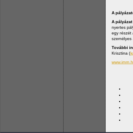
A pályázat
A pályáza
nyertes pá
egy részét 
személyes á
További in
Krisztina (
k
www.imm.h