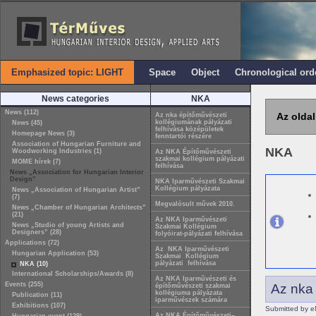
Emphasized topic: LIGHT
Space
Object
Chronological ord
News categories
NKA
News (112)
Az oldal
Az nka építőművészeti
kollégiumának pályázati
News (45)
felhívása középületek
Homepage News (3)
fenntartói részére
Association of Hungarian Furniture and
NKA
Woodworking Industries (1)
Az NKA Építőművészeti
szakmai kollégium pályázati
MOME hírek (7)
felhívása
News „Association for Hungarian Interior
Design”
NKA Iparművészeti Szakmai
Kollégium pályázata
News „Association of Hungarian Artist”
(7)
Megvalósult művek 2010.
News „Chamber of Hungarian Architects”
(21)
Az NKA Iparművészeti
News „Studio of young Artists and
Szakmai Kollégium
Designers” (28)
folyóirat-pályázati felhívása
Applications (72)
Az NKA Iparművészeti
Hungarian Application (53)
Szakmai Kollégium
pályázati felhívása
NKA (10)
International Scholarships/Awards (8)
Az NKA Iparművészeti és
Events (255)
Az nka 
építőművészeti szakmai
kollégiuma pályázata
Publication (11)
iparművészek számára
Exhibitions (107)
Submitted by e
Az NKA Építőművészeti–