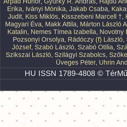
Árpád Hunor
,
Gyürky R. András
,
Hajdu An
Erika
,
Iványi Mónika
,
Jakab Csaba
,
Kaka
Judit
,
Kiss Miklós
,
Kisszebeni Marcell †
,
Magyari Éva
,
Makk Attila
,
Márton László At
Katalin
,
Nemes Tímea Izabella
,
Novotny 
Pozsonyi Orsolya
,
Rádóczy (f) László
,
József
,
Szabó László
,
Szabó Otília
,
Szá
Szikszai László
,
Szilágyi Szabolcs
,
Szőke
Üveges Péter
,
Uhrin An
HU ISSN 1789-4808 © TérMű