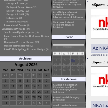
Hungarian event (129)
Iparművészeti szakmai
Design Hét 2008 (2)
Időpont:
kollégium közös pályázati
felhívása
Budapest Design Week (12)
Design Hét 2010 (16)
Az NKA Iparművészeti
Design Hét 2011 (24)
Szakmai Kollégium
folyóirat-pályázati felhívása
Lakástrend (8)
madeinhungary (10)
NKA iparművészeti
kollégium pályázati
International Events (4)
felhívása
Scholarships/Awards (37)
"Az év belsőépítésze" price (10)
Lajos Kozma Prize for Crafts and Design
Event
(5)
Hungarian Prize for Design (10)
Magyar Termék Nagydíj (2)
«
August
Az NKA 
»
László Moholy-Nagy Prize for Design (9)
M
T
W
T
F
S
S
Submitted by e
1
2
Archívum
3
4
5
6
7
8
9
Időpont:
10
11
12
13
14
15
16
August 2026
17
18
19
20
21
22
23
Mon
Tue
Wed
Thu
Fri
Sat
Sun
24
25
26
27
28
29
30
31
27
28
29
30
31
1
2
Fresh news
3
4
5
6
7
8
9
Kiállítás a kiállításban? -
10
11
12
13
14
15
16
Képes beszámoló a
madeinhungary+meed
17
18
19
20
21
22
23
kiállításról
24
25
26
27
28
29
30
A meed+madeinhungary
programjai
31
1
2
3
4
5
6
NKA Ip
meed + madeinhungary