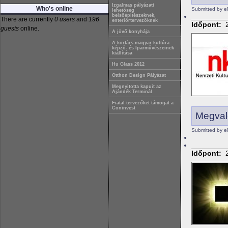
Izgalmas pályázati
Who's online
Submitted by 
lehetőség
belsőépítészeknek,
There are currently
0 users
and
196
enteriőrtervezőknek
Időpont:
guests
online.
A jövő konyhája
A kortárs magyar kultúra
képző- és Iparművészeinek
kiállítása
Hu Glass 2012
Otthon Design Pályázat
Megnyitotta kapuit az
Ajándék Terminál
Fiatal tervezőket támogat a
Coninvest
Megval
Submitted by 
Időpont: