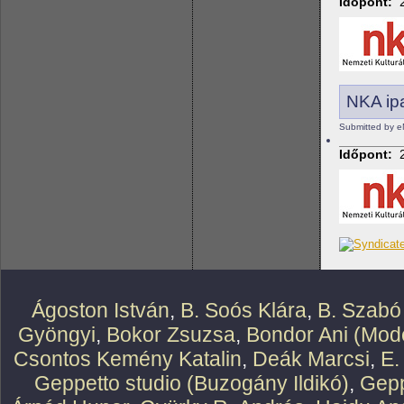
Időpont:
NKA ipa
Submitted by e
Időpont:
Ágoston István
,
B. Soós Klára
,
B. Szabó
Gyöngyi
,
Bokor Zsuzsa
,
Bondor Ani (Mode
Csontos Kemény Katalin
,
Deák Marcsi
,
E.
Geppetto studio (Buzogány Ildikó)
,
Gepp