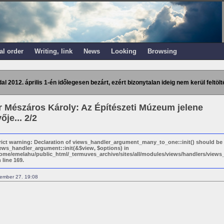
al order
Writing, link
News
Looking
Browsing
dal 2012. április 1-én időlegesen bezárt, ezért bizonytalan ideig nem kerül feltölt
 Mészáros Károly: Az Építészeti Múzeum jelene
ője... 2/2
rict warning: Declaration of views_handler_argument_many_to_one::init() should be
ews_handler_argument::init(&$view, $options) in
ome/emelahu/public_html/_termuves_archive/sites/all/modules/views/handlers/vie
 line 169.
ember 27. 19:08