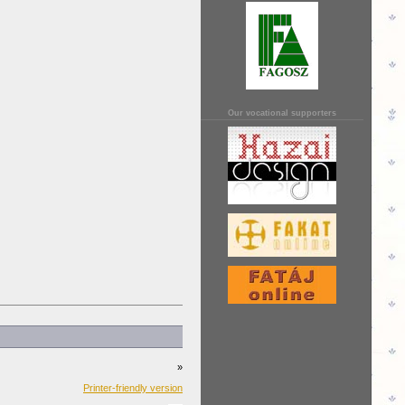
Our vocational supporters
»
Printer-friendly version