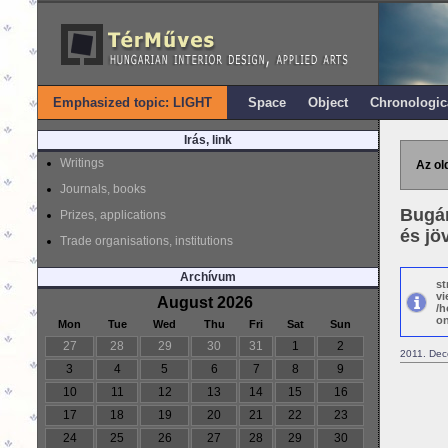
Emphasized topic: LIGHT
Space
Object
Chronologic
Irás, link
Writings
Az ol
Journals, books
Bugár
Prizes, applications
és jöv
Trade organisations, institutions
Archívum
st
vi
August 2026
/h
on
Mon
Tue
Wed
Thu
Fri
Sat
Sun
27
28
29
30
31
1
2
2011. Dec
3
4
5
6
7
8
9
10
11
12
13
14
15
16
17
18
19
20
21
22
23
24
25
26
27
28
29
30