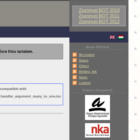
Zsennyei BOT 2010
Zsennyei BOT 2011
Zsennyei BOT 2012
Master RSS feed
ésre friss tartalom.
All content
Space
Object
Writting, link
News
Looking
 compatible with
Szakmai támogatóink
ws_handler_argument_many_to_one.inc