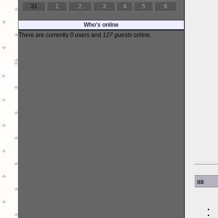
31
1
2
3
4
5
6
Who's online
There are currently
0 users
and
127 guests
online.
up