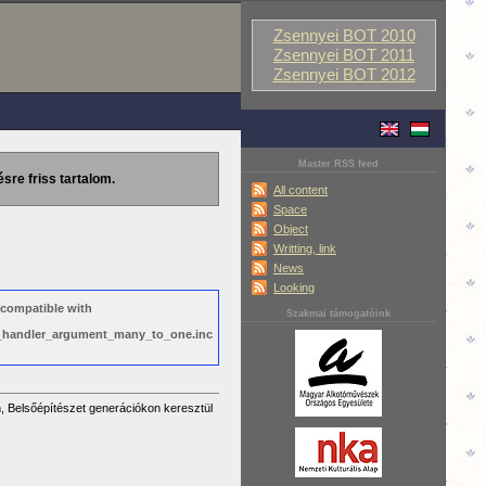
Zsennyei BOT 2010
Zsennyei BOT 2011
Zsennyei BOT 2012
Master RSS feed
ésre friss tartalom.
All content
Space
Object
Writting, link
News
Looking
 compatible with
Szakmai támogatóink
ws_handler_argument_many_to_one.inc
, Belsőépítészet generációkon keresztül