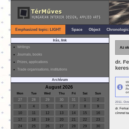
Emphasized topic: LIGHT
Space
Object
Chronologic
Irás, link
Writings
Az ol
Journals, books
dr. F
Prizes, applications
keres
Trade organisations, institutions
Archívum
st
vi
August 2026
/h
on
Mon
Tue
Wed
Thu
Fri
Sat
Sun
27
28
29
30
31
1
2
2011. Oct
3
4
5
6
7
8
9
dr. Ferka
10
11
12
13
14
15
16
címmel ta
17
18
19
20
21
22
23
24
25
26
27
28
29
30