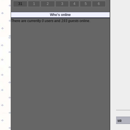
31
1
2
3
4
5
6
Who's online
There are currently
0 users
and
193 guests
online.
up