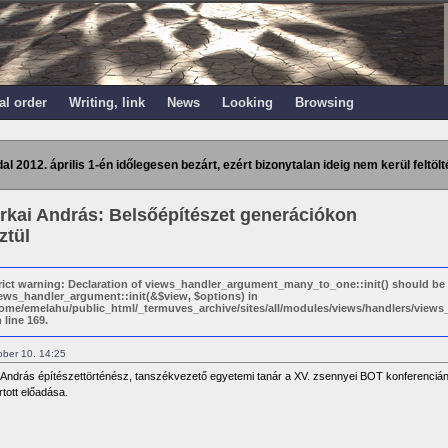
al order
Writing, link
News
Looking
Browsing
dal 2012. április 1-én időlegesen bezárt, ezért bizonytalan ideig nem kerül feltölt
erkai András: Belsőépítészet generációkon
ztül
rict warning: Declaration of views_handler_argument_many_to_one::init() should be
ews_handler_argument::init(&$view, $options) in
ome/emelahu/public_html/_termuves_archive/sites/all/modules/views/handlers/vie
 line 169.
ober 10. 14:25
i András építészettörténész, tanszékvezető egyetemi tanár a XV. zsennyei BOT konferencián
rtott előadása.