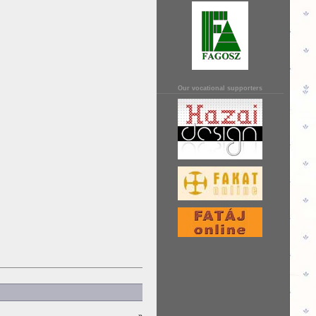
Our vocational supporters
»