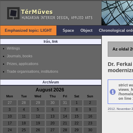
Emphasized topic: LIGHT
Space
Object
Chronological ord
Irás, link
Writings
Az oldal 2
Journals, books
Dr. Ferka
Prizes, applications
moderni
Trade organisations, institutions
Archívum
strict 
August 2026
views_h
/home/e
Mon
Tue
Wed
Thu
Fri
Sat
Sun
on line 
27
28
29
30
31
1
2
2012. November 2
3
4
5
6
7
8
9
10
11
12
13
14
15
16
17
18
19
20
21
22
23
24
25
26
27
28
29
30