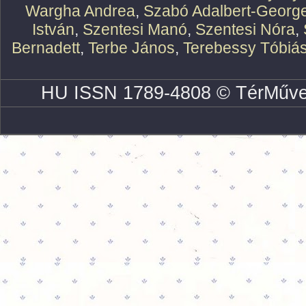
Wargha Andrea
,
Szabó Adalbert-Georg
István
,
Szentesi Manó
,
Szentesi Nóra
,
Bernadett
,
Terbe János
,
Terebessy Tóbiá
HU ISSN 1789-4808 © TérMűve