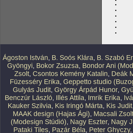
Ágoston István
,
B. Soós Klára
,
B. Szabó E
Gyöngyi
,
Bokor Zsuzsa
,
Bondor Ani (Mod
Zsolt
,
Csontos Kemény Katalin
,
Deák M
Füzesséry Erika
,
Geppetto studio (Buzog
Gulyás Judit
,
György Árpád Hunor
,
Gyü
Benczúr László
,
Illés Attila
,
Imrik Erika
,
Iv
Kauker Szilvia
,
Kis Iringó Márta
,
Kis Judit
MAAK design (Hajas Ági)
,
Macsali Zsol
(Modesign Stúdió)
,
Nagy Eszter
,
Nagy J
Pataki Tiles
,
Pazár Béla
,
Peter Ghyczy