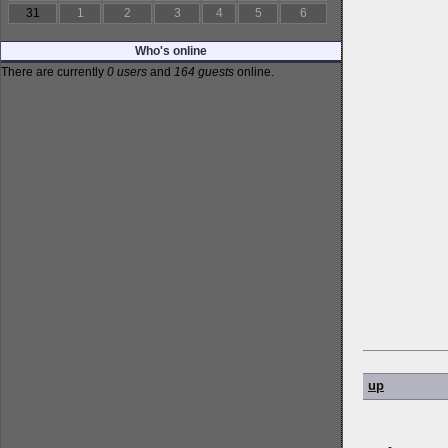
31
1
2
3
4
5
6
Who's online
There are currently
0 users
and
164 guests
online.
up