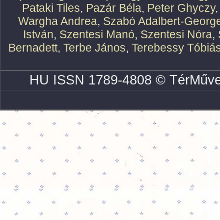
Pataki Tiles
,
Pazár Béla
,
Peter Ghyczy
Wargha Andrea
,
Szabó Adalbert-Georg
István
,
Szentesi Manó
,
Szentesi Nóra
,
Bernadett
,
Terbe János
,
Terebessy Tóbiá
HU ISSN 1789-4808 © TérMűve