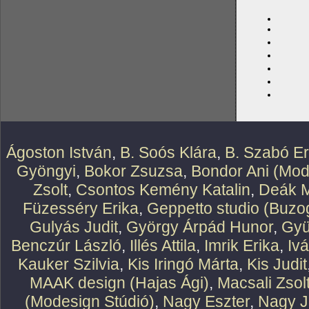
Ágoston István
,
B. Soós Klára
,
B. Szabó E
Gyöngyi
,
Bokor Zsuzsa
,
Bondor Ani (Mod
Zsolt
,
Csontos Kemény Katalin
,
Deák M
Füzesséry Erika
,
Geppetto studio (Buzog
Gulyás Judit
,
György Árpád Hunor
,
Gyü
Benczúr László
,
Illés Attila
,
Imrik Erika
,
Iv
Kauker Szilvia
,
Kis Iringó Márta
,
Kis Judit
MAAK design (Hajas Ági)
,
Macsali Zsol
(Modesign Stúdió)
,
Nagy Eszter
,
Nagy J