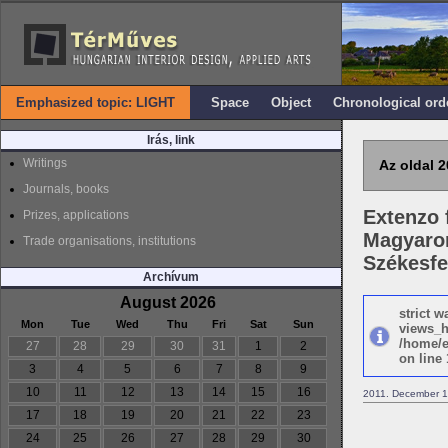
Emphasized topic: LIGHT
Space
Object
Chronological ord
Irás, link
Writings
Az oldal 2
Journals, books
Extenzo 
Prizes, applications
Magyaro
Trade organisations, institutions
Székesfe
Archívum
August 2026
strict 
Mon
Tue
Wed
Thu
Fri
Sat
Sun
views_h
/home/e
27
28
29
30
31
1
2
on line 
3
4
5
6
7
8
9
10
11
12
13
14
15
16
2011. December 1
17
18
19
20
21
22
23
24
25
26
27
28
29
30