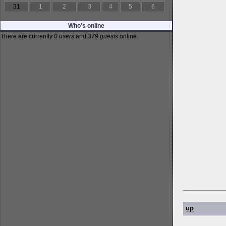
31
1
2
3
4
5
6
Who's online
There are currently
0 users
and
379 guests
online.
up