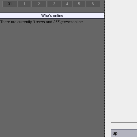
31
1
2
3
4
5
6
Who's online
There are currently
0 users
and
255 guests
online.
up