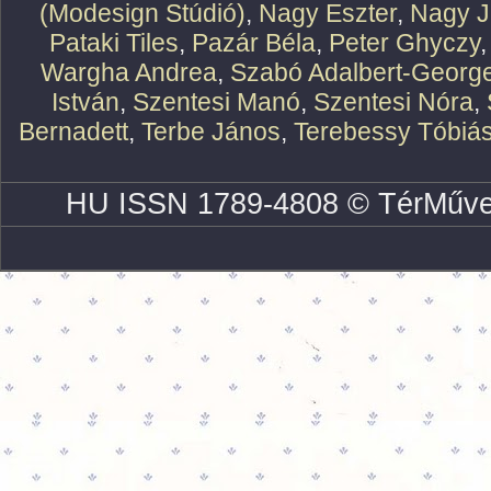
(Modesign Stúdió)
,
Nagy Eszter
,
Nagy J
Pataki Tiles
,
Pazár Béla
,
Peter Ghyczy
Wargha Andrea
,
Szabó Adalbert-Georg
István
,
Szentesi Manó
,
Szentesi Nóra
,
Bernadett
,
Terbe János
,
Terebessy Tóbiá
HU ISSN 1789-4808 © TérMűve