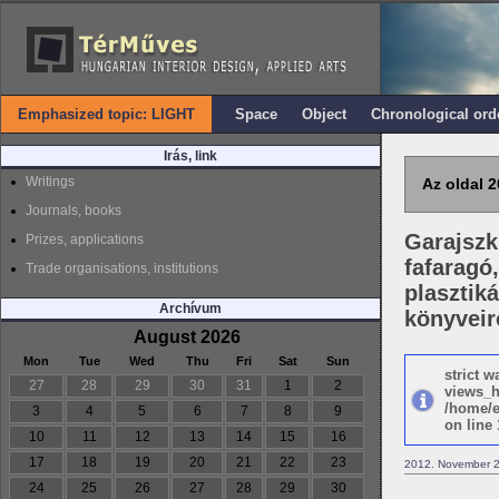
Emphasized topic: LIGHT
Space
Object
Chronological ord
Irás, link
Writings
Az oldal 2
Journals, books
Garajszki
Prizes, applications
fafaragó,
Trade organisations, institutions
plasztiká
Archívum
könyveir
August 2026
Mon
Tue
Wed
Thu
Fri
Sat
Sun
strict 
27
28
29
30
31
1
2
views_h
/home/e
3
4
5
6
7
8
9
on line 
10
11
12
13
14
15
16
17
18
19
20
21
22
23
2012. November 2
24
25
26
27
28
29
30