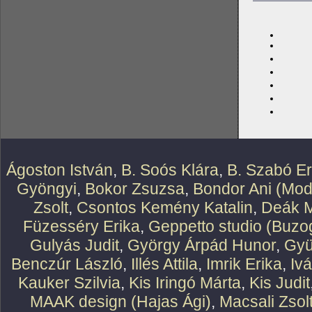
Ágoston István
,
B. Soós Klára
,
B. Szabó E
Gyöngyi
,
Bokor Zsuzsa
,
Bondor Ani (Mod
Zsolt
,
Csontos Kemény Katalin
,
Deák M
Füzesséry Erika
,
Geppetto studio (Buzog
Gulyás Judit
,
György Árpád Hunor
,
Gyü
Benczúr László
,
Illés Attila
,
Imrik Erika
,
Iv
Kauker Szilvia
,
Kis Iringó Márta
,
Kis Judit
MAAK design (Hajas Ági)
,
Macsali Zsol