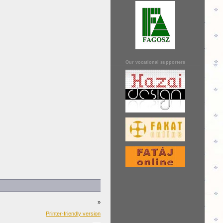
Our vocational supporters
»
Printer-friendly version