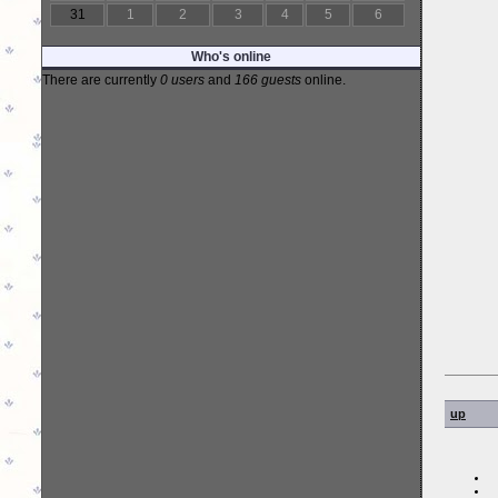
31
1
2
3
4
5
6
Who's online
There are currently
0 users
and
166 guests
online.
up