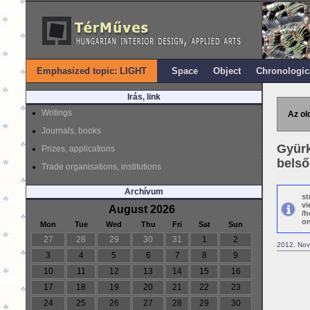
Emphasized topic: LIGHT
Space
Object
Chronologic
Irás, link
Writings
Az ol
Journals, books
Gyürk
Prizes, applications
belső
Trade organisations, institutions
Archívum
st
vi
August 2026
/h
on
Mon
Tue
Wed
Thu
Fri
Sat
Sun
27
28
29
30
31
1
2
2012. Nov
3
4
5
6
7
8
9
10
11
12
13
14
15
16
17
18
19
20
21
22
23
24
25
26
27
28
29
30