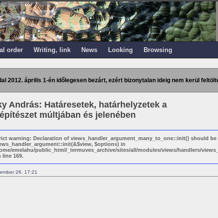
al order
Writing, link
News
Looking
Browsing
dal 2012. április 1-én időlegesen bezárt, ezért bizonytalan ideig nem kerül feltölt
y András: Határesetek, határhelyzetek a
építészet múltjában és jelenében
rict warning: Declaration of views_handler_argument_many_to_one::init() should be
ews_handler_argument::init(&$view, $options) in
ome/emelahu/public_html/_termuves_archive/sites/all/modules/views/handlers/vie
 line 169.
ember 26. 17:21