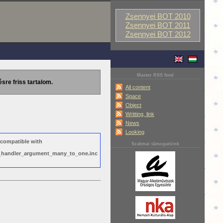
Zsennyei BOT 2010
Zsennyei BOT 2011
Zsennyei BOT 2012
Master RSS feed
ésre friss tartalom.
All content
Space
Object
Writting, link
News
Looking
 compatible with
Szakmai támogatóink
ws_handler_argument_many_to_one.inc