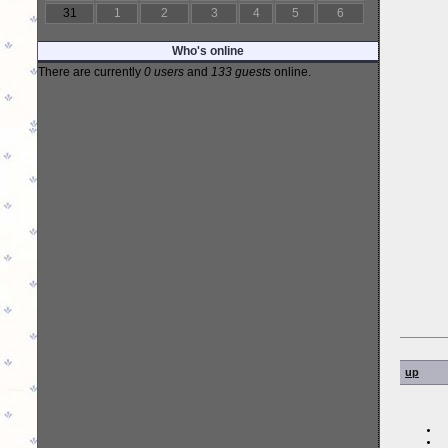
31
1
2
3
4
5
6
Who's online
There are currently
0 users
and
133 guests
online.
up