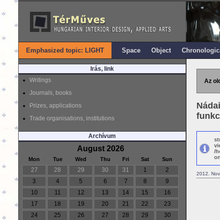
Emphasized topic: LIGHT
Space
Object
Chronologic
Irás, link
Writings
Az ol
Journals, books
Nádai
Prizes, applications
funkc
Trade organisations, institutions
Archívum
st
vi
August 2026
/h
on
Mon
Tue
Wed
Thu
Fri
Sat
Sun
27
28
29
30
31
1
2
2012. Nov
3
4
5
6
7
8
9
10
11
12
13
14
15
16
17
18
19
20
21
22
23
24
25
26
27
28
29
30