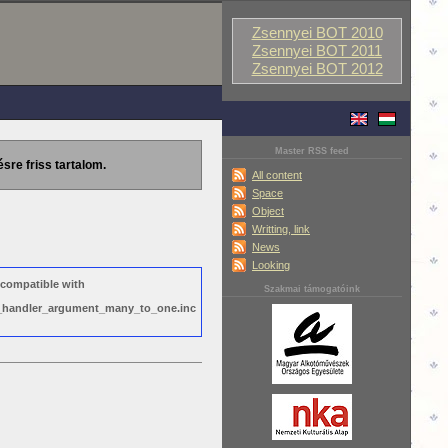
Zsennyei BOT 2010
Zsennyei BOT 2011
Zsennyei BOT 2012
Master RSS feed
ésre friss tartalom.
All content
Space
Object
Writting, link
News
Looking
 compatible with
Szakmai támogatóink
ws_handler_argument_many_to_one.inc