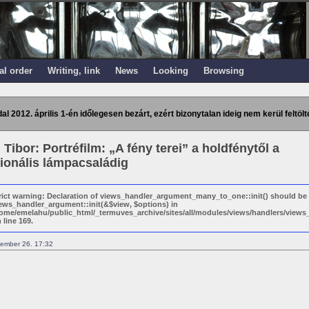
al order
Writing, link
News
Looking
Browsing
dal 2012. április 1-én időlegesen bezárt, ezért bizonytalan ideig nem kerül feltölt
 Tibor: Portréfilm: „A fény terei” a holdfénytől a
ionális lámpacsaládig
rict warning: Declaration of views_handler_argument_many_to_one::init() should be
ews_handler_argument::init(&$view, $options) in
ome/emelahu/public_html/_termuves_archive/sites/all/modules/views/handlers/vie
 line 169.
ember 26. 17:32