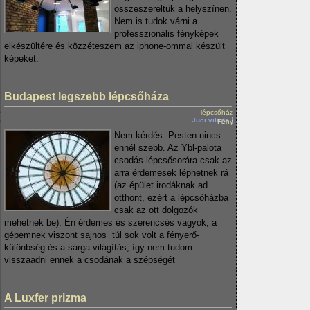
összeszereltük a helyszínen.
Nem is tudok várni a
professzionális fényképek
elkészültére és közzéteszem az iphone-ommal készült
képeket.
Budapest legszebb lépcsőháza
lépcsőház
Juci világa
Fény
Nem kérdés: Pesten nincs
ennél szebb. Az Ybl-palota
csodás lépcsősorára csak az
arra érdemesek léphetnek rá
(az épület irodáknak ad
otthont, ezért a lépcsőházba
csak az ott dolgozók
mehetnek be). Én érdemes és szerencsés vagyok, a
gépemnek viszont sajnos túl sok volt a fényerő-
különbség és a sárga világítás, így nem tudom
visszaadni ennek a csodának a szépségét
A Luxfer prizma