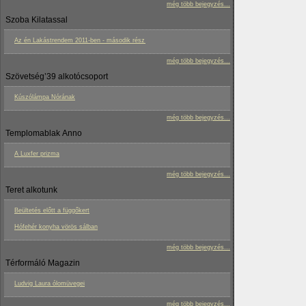
még több bejegyzés...
Szoba Kilatassal
Az én Lakástrendem 2011-ben - második rész
még több bejegyzés...
Szövetség’39 alkotócsoport
Kúszólámpa Nórának
még több bejegyzés...
Templomablak Anno
A Luxfer prizma
még több bejegyzés...
Teret alkotunk
Beültetés előtt a függőkert
Hófehér konyha vörös sálban
még több bejegyzés...
Térformáló Magazin
Ludvig Laura ólomüvegei
még több bejegyzés...