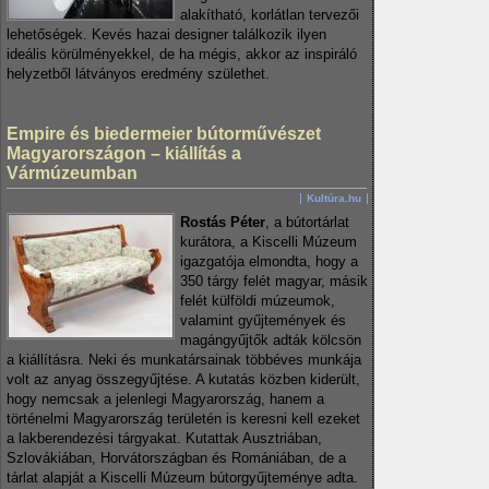
alakítható, korlátlan tervezői
lehetőségek. Kevés hazai designer találkozik ilyen
ideális körülményekkel, de ha mégis, akkor az inspiráló
helyzetből látványos eredmény születhet.
Empire és biedermeier bútorművészet
Magyarországon – kiállítás a
Vármúzeumban
Kultúra.hu
Rostás Péter
, a bútortárlat
kurátora, a Kiscelli Múzeum
igazgatója elmondta, hogy a
350 tárgy felét magyar, másik
felét külföldi múzeumok,
valamint gyűjtemények és
magángyűjtők adták kölcsön
a kiállításra. Neki és munkatársainak többéves munkája
volt az anyag összegyűjtése. A kutatás közben kiderült,
hogy nemcsak a jelenlegi Magyarország, hanem a
történelmi Magyarország területén is keresni kell ezeket
a lakberendezési tárgyakat. Kutattak Ausztriában,
Szlovákiában, Horvátországban és Romániában, de a
tárlat alapját a Kiscelli Múzeum bútorgyűjteménye adta.