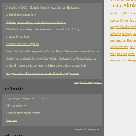
iskol
iroda
A puding próbája - Sample Central tesztáruház, Budapest
ösztöndíj
KREA
k
Méltósággal elbúcsúzni
la
Lakos Dániel
A forma, a díszítmény és a funkció összhangja
magyar lakásbels
Földalatti helyzetkép: szerkezetkész metróállomások (1.)
művész
műhely
m
A Szezám kitárult...
restaurálás
Rostá
Biedermeier a’la Geppetto
széktervezés
szín
Vásároljon hazait! - megnyílt a Magyar Bútor Galéria első bemutatóterme
világkiállítás
váza
Öntöttvas oszlopok és üvegfalak között - irodabelső a Flórián Udvarban
üvegmozaik
üveg
Múlt idő - jelen való. Egy igazi kiállítás Lajta Béla munkásságáról
Magyar siker a GranitiFiandre nemzetközi tervpályázatán
még több bejegyzés...
Faművesség
Egy nagyon hagyományos bútor
Könyvszekrény
Hogyan tervezzünk széket?
Íróasztal
még több bejegyzés...