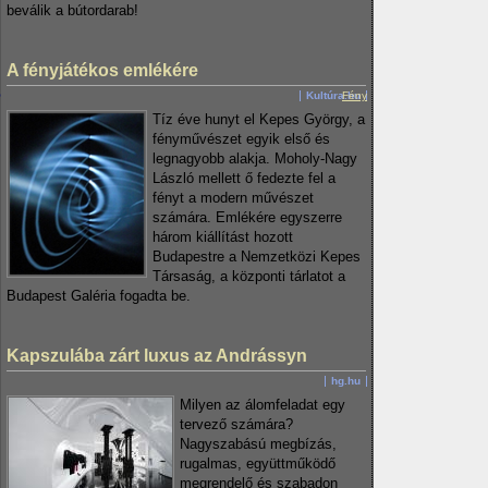
beválik a bútordarab!
A fényjátékos emlékére
Kultúra.hu
Fény
Tíz éve hunyt el Kepes György, a
fényművészet egyik első és
legnagyobb alakja. Moholy-Nagy
László mellett ő fedezte fel a
fényt a modern művészet
számára. Emlékére egyszerre
három kiállítást hozott
Budapestre a Nemzetközi Kepes
Társaság, a központi tárlatot a
Budapest Galéria fogadta be.
Kapszulába zárt luxus az Andrássyn
hg.hu
Milyen az álomfeladat egy
tervező számára?
Nagyszabású megbízás,
rugalmas, együttműködő
megrendelő és szabadon