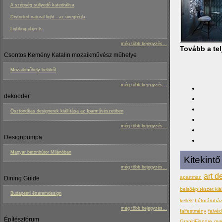
A szépség süllyedő katedrálisa
Distorted natural light - az üvegtégla
Lighting objects
még több bejegyzés...
Tovább a tel
Csontos Kemény Katalin mozaikművész műhelye
Mozaikműhely belülről
még több bejegyzés...
dekooder
Ösztöndíjas designerek kiállítása az Iparművészetiben
még több bejegyzés...
Designpumpa
Magyar betonbútor Milánóban
Kitekint
még több bejegyzés...
art d
apartman
Dining Guide
belsőépítészet kiál
Budapesti étteremdesign
kellék
bútoráruhá
még több bejegyzés...
falfestmény
falvé
Építészfórum
GranitiFiandre
gy