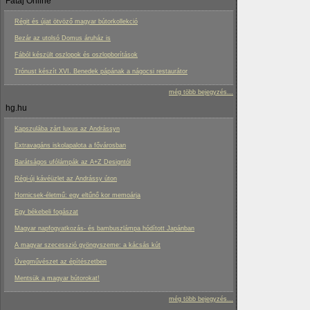
Fatáj Online
Régit és újat ötvöző magyar bútorkollekció
Bezár az utolsó Domus áruház is
Fából készült oszlopok és oszlopborítások
Trónust készít XVI. Benedek pápának a nágocsi restaurátor
még több bejegyzés...
hg.hu
Kapszulába zárt luxus az Andrássyn
Extravagáns iskolapalota a fővárosban
Barátságos ufólámpák az A+Z Designtól
Régi-új kávéüzlet az Andrássy úton
Hornicsek-életmű: egy eltűnő kor memoárja
Egy békebeli fogászat
Magyar napfogyatkozás- és bambuszlámpa hódított Japánban
A magyar szecesszió gyöngyszeme: a kácsás kút
Üvegművészet az építészetben
Mentsük a magyar bútorokat!
még több bejegyzés...