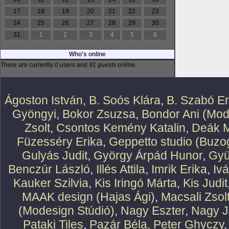
17
18
19
20
21
22
23
24
25
26
27
28
29
30
31
1
2
3
4
5
6
Who's online
There are currently
0 users
and
91 guests
online.
Ágoston István
,
B. Soós Klára
,
B. Szabó E
Gyöngyi
,
Bokor Zsuzsa
,
Bondor Ani (Mod
Zsolt
,
Csontos Kemény Katalin
,
Deák M
Füzesséry Erika
,
Geppetto studio (Buzog
Gulyás Judit
,
György Árpád Hunor
,
Gyü
Benczúr László
,
Illés Attila
,
Imrik Erika
,
Iv
Kauker Szilvia
,
Kis Iringó Márta
,
Kis Judit
MAAK design (Hajas Ági)
,
Macsali Zsol
(Modesign Stúdió)
,
Nagy Eszter
,
Nagy J
Pataki Tiles
,
Pazár Béla
,
Peter Ghyczy