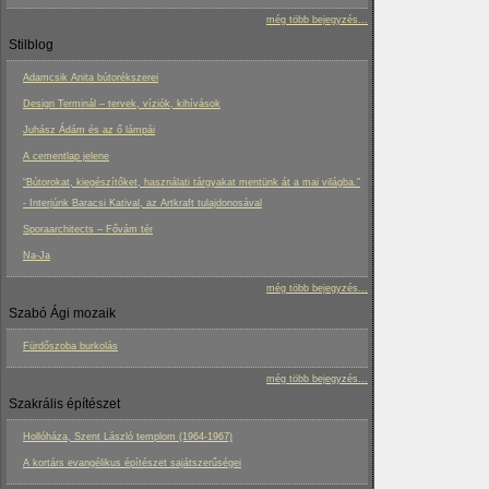
még több bejegyzés...
Stilblog
Adamcsik Anita bútorékszerei
Design Terminál – tervek, víziók, kihívások
Juhász Ádám és az ő lámpái
A cementlap jelene
“Bútorokat, kiegészítőket, használati tárgyakat mentünk át a mai világba.”
- Interjúnk Baracsi Katival, az Artkraft tulajdonosával
Sporaarchitects – Fővám tér
Na-Ja
még több bejegyzés...
Szabó Ági mozaik
Fürdőszoba burkolás
még több bejegyzés...
Szakrális építészet
Hollóháza, Szent László templom (1964-1967)
A kortárs evangélikus építészet sajátszerűségei