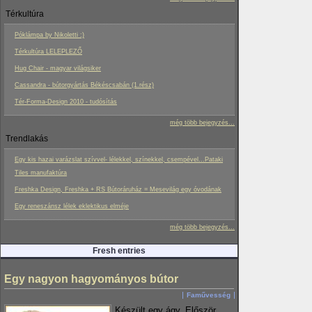
Térkultúra
Póklámpa by Nikoletti :)
Térkultúra LELEPLEZŐ
Hug Chair - magyar világsiker
Cassandra - bútorgyártás Békéscsabán (1.rész)
Tér-Forma-Design 2010 - tudósítás
még több bejegyzés...
Trendlakás
Egy kis hazai varázslat szívvel- lélekkel, színekkel, csempével...Pataki
Tiles manufaktúra
Freshka Design, Freshka + RS Bútoráruház = Mesevilág egy óvodának
Egy reneszánsz lélek eklektikus elméje
még több bejegyzés...
Fresh entries
Egy nagyon hagyományos bútor
Faművesség
Készült egy ágy. Először