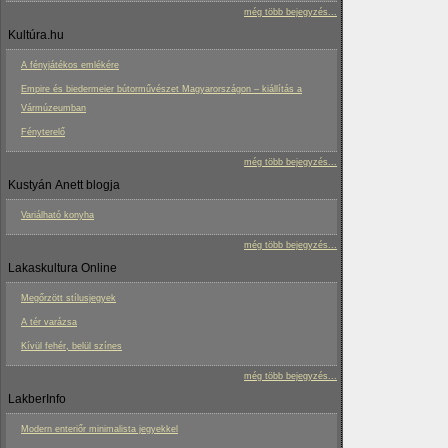
még több bejegyzés...
Kultúra.hu
A fényjátékos emlékére
Empire és biedermeier bútorművészet Magyarországon – kiállítás a
Vármúzeumban
Fényterelő
még több bejegyzés...
Kustyán Anett blogja
Variálható konyha
még több bejegyzés...
Lakaskultura Online
Megőrzött stílusjegyek
A tér varázsa
Kívül fehér, belül színes
még több bejegyzés...
LakberInfo
Modern enteriőr minimalista jegyekkel