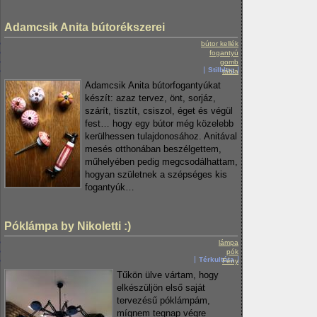
Adamcsik Anita bútorékszerei
bútor kellék
fogantyú
gomb
Stilblog
tábla
Adamcsik Anita bútorfogantyúkat
készít: azaz tervez, önt, sorjáz,
szárít, tisztít, csiszol, éget és végül
fest… hogy egy bútor még közelebb
kerülhessen tulajdonosához. Anitával
mesés otthonában beszélgettem,
műhelyében pedig megcsodálhattam,
hogyan születnek a szépséges kis
fogantyúk…
Póklámpa by Nikoletti :)
lámpa
pók
Térkultúra
Fény
Tűkön ülve vártam, hogy
elkészüljön első saját
tervezésű póklámpám,
mígnem tegnap végre