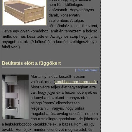
nem tűnt különleges
kihívásnak. Hagyományos
darab, konzervatív
szellemben. A talpas
bölcsőmhöz kellett illeszteni,
illetve egy olyan komódhoz, amit én terveztem a bölcső
mellé, de más készítette el. Az ágyhoz szép hegyi juhar
anyagot hoztak. (A bölcső és a komód szelídgesztenye
fából van.)
Beültetés előtt a függőkert
Teret alkotunk
Már annyi skicc készült, sosem
valósult meg (
korábban már írtam erről
).
Most végre teljes életnagyságban arra
vár, hogy jöjjenek a fűszernövények és
a konyha díszeként mennyezetről
belógó 'torony' elkezdhessen
'vegetálni'... vagyis, hogy ontsa
magából a fűszervilág csodáit - no nem
épp a snidlingre gondoltam, de jöhetnek
a legkülönbözőbb kakukkfűfélék, a bazsalikom, és így
tovább. Reméljük, minden ellenérvet meghazuttol, és