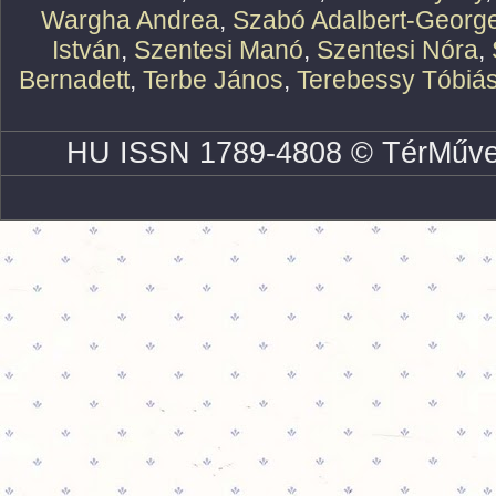
Wargha Andrea
,
Szabó Adalbert-Georg
István
,
Szentesi Manó
,
Szentesi Nóra
,
Bernadett
,
Terbe János
,
Terebessy Tóbiá
HU ISSN 1789-4808 © TérMűve