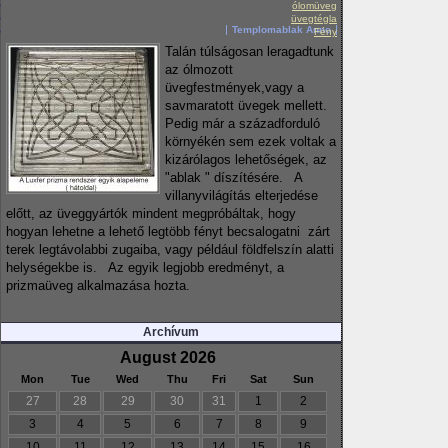
ólomüveg
üvegtégla
Templomablak Anno
Fény
Talán túlságosan leragadtunk
az ólmozott
üvegfestmények,vagy a
savmaratott üvegek mellett.
Pedig már a századforduló
környékén sem ezek voltak a
kizárólagos lehetőségek, az
"ablak " díszítésére. A
villanyvilágítás elterjedése
előtt, az üveggyártók mindent megpróbáltak, hogy
hogyan lehetne a lehető legtöbb fényt becsalogatni zárt
terek legtávolabbi zugaiba, vagy például földfelszín alatti
helységekbe is. Az egyik legjobb eredményt, a
prizmaüveg alkalmazása hozta.
Archívum
August 2026
Mon
Tue
Wed
Thu
Fri
Sat
Sun
27
28
29
30
31
1
2
3
4
5
6
7
8
9
10
11
12
13
14
15
16