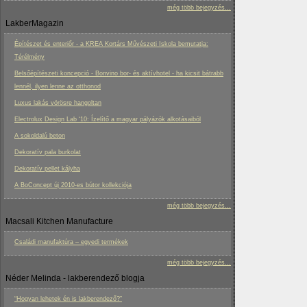
még több bejegyzés...
LakberMagazin
Építészet és enteriőr - a KREA Kortárs Művészeti Iskola bemutatja:
Térélmény
Belsőépítészeti koncepció - Bonvino bor- és aktívhotel - ha kicsit bátrabb
lennél, ilyen lenne az otthonod
Luxus lakás vörösre hangoltan
Electrolux Design Lab ‘10: Ízelítő a magyar pályázók alkotásaiból
A sokoldalú beton
Dekoratív pala burkolat
Dekoratív pellet kályha
A BoConcept új 2010-es bútor kollekciója
még több bejegyzés...
Macsali Kitchen Manufacture
Családi manufaktúra – egyedi termékek
még több bejegyzés...
Néder Melinda - lakberendező blogja
“Hogyan lehetek én is lakberendező?”