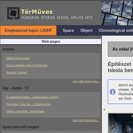
Emphasized topic: LIGHT
Space
Object
Chronological ord
Web pages
Az oldal 2
4szoba
Világító lótuszvirág
Építészet
10 év szakrális terei a FUGA-ban
Iskola be
Asztalra magyar!
még több bejegyzés...
strict 
Ágy - Asztal - TV
views_h
/home/e
A szerethető beton - Ivánka Beton Design
on line 
Pislogtam, mint hal... a Szatyor-ban
Filmes enteriôrök - Köntörfalak
még több bejegyzés...
Apád nem volt üveges!