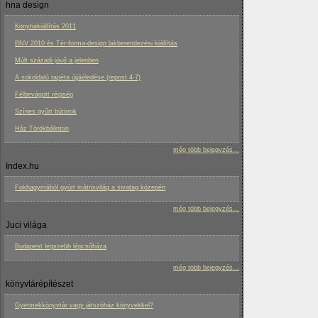
hna design
Konyhakiállítás 2011
BNV 2010 és Tér-forma-design lakberendezési kiállítás
Múlt századi jövő a jelenben
A sokoldalú tapéta újjáéledése (repost 4-7)
Félbevágott régiség
Színes gyűrt bútorok
Ház Törökbálinton
még több bejegyzés...
Index.hu
Fokhagymából gyúrt mátrixvilág a sivatag közepén
még több bejegyzés...
Juci világa
Budapest legszebb lépcsőháza
még több bejegyzés...
könyvtárépítészet
Gyermekkönyvtár vagy játszóház könyvekkel?