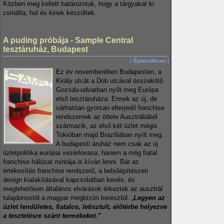
Közben meg kellett határozniuk, hogy a tárgyakat ki
csinálta, hol és kinek készültek.
A puding próbája - Sample Central
tesztáruház, Budapest
Építészfórum
Ez év novemberében Budapesten, a
Király utcát a Dob utcával összekötő
Gozsdu-udvarban nyílt meg Európa
első tesztáruháza. Ennek az új, de
várhatóan gyorsan elterjedő franchise
rendszernek az ötlete Ausztráliából
származik, az első két üzlet mégis
Tokióban majd Brazíliában nyílt meg.
A budapesti áruház nem csak az új
üzletpolitika európai vezérlovasa, hanem a még fiatal
franchise hálózat mintája is kíván lenni. Bár az
értékesítés franchise rendszerű, a belsőépítészeti
design kialakításával kapcsolatban kevés, és
meglehetősen általános elvárások érkeztek az ausztrál
tulajdonostól a magyar megbízón keresztül. „
Legyen az
üzlet lendületes, fiatalos, letisztult, előtérbe helyezve
a tesztelésre szánt termékeket.”