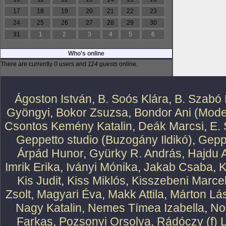
17
18
19
20
21
22
23
24
25
26
27
28
29
30
31
1
2
3
4
5
6
Who's online
There are currently
0 users
and
114 guests
online.
Ágoston István
,
B. Soós Klára
,
B. Szabó 
Gyöngyi
,
Bokor Zsuzsa
,
Bondor Ani (Mode
Csontos Kemény Katalin
,
Deák Marcsi
,
E.
Geppetto studio (Buzogány Ildikó)
,
Geppe
Árpád Hunor
,
Gyürky R. András
,
Hajdu 
Imrik Erika
,
Iványi Mónika
,
Jakab Csaba
,
K
Kis Judit
,
Kiss Miklós
,
Kisszebeni Marcel
Zsolt
,
Magyari Éva
,
Makk Attila
,
Márton Lász
Nagy Katalin
,
Nemes Tímea Izabella
,
No
Farkas
,
Pozsonyi Orsolya
,
Rádóczy (f) 