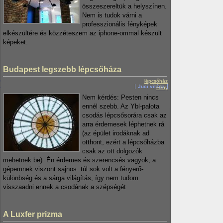
összeszereltük a helyszínen.
Nem is tudok várni a
professzionális fényképek
elkészültére és közzéteszem az iphone-ommal készült
képeket.
Budapest legszebb lépcsőháza
lépcsőház
Juci világa
Fény
Nem kérdés: Pesten nincs
ennél szebb. Az Ybl-palota
csodás lépcsősorára csak az
arra érdemesek léphetnek rá
(az épület irodáknak ad
otthont, ezért a lépcsőházba
csak az ott dolgozók
mehetnek be). Én érdemes és szerencsés vagyok, a
gépemnek viszont sajnos túl sok volt a fényerő-
különbség és a sárga világítás, így nem tudom
visszaadni ennek a csodának a szépségét
A Luxfer prizma