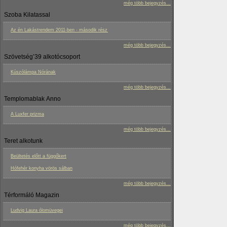
még több bejegyzés...
Szoba Kilatassal
Az én Lakástrendem 2011-ben - második rész
még több bejegyzés...
Szövetség’39 alkotócsoport
Kúszólámpa Nórának
még több bejegyzés...
Templomablak Anno
A Luxfer prizma
még több bejegyzés...
Teret alkotunk
Beültetés előtt a függőkert
Hófehér konyha vörös sálban
még több bejegyzés...
Térformáló Magazin
Ludvig Laura ólomüvegei
még több bejegyzés...