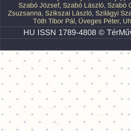
Szabó József
,
Szabó László
,
Szabó O
Zsuzsanna
,
Szikszai László
,
Szilágyi Sz
Tóth Tibor Pál
,
Üveges Péter
,
Uh
HU ISSN 1789-4808 © TérMűv