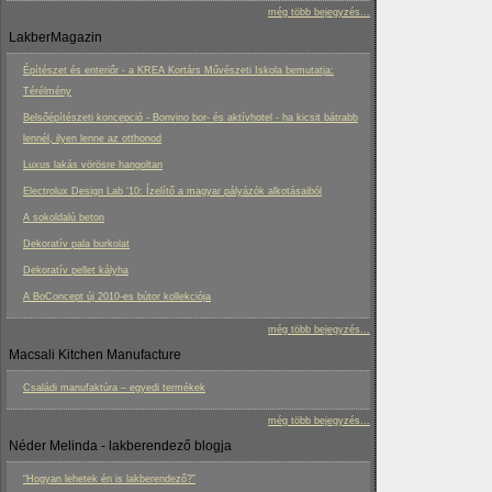
még több bejegyzés...
LakberMagazin
Építészet és enteriőr - a KREA Kortárs Művészeti Iskola bemutatja:
Térélmény
Belsőépítészeti koncepció - Bonvino bor- és aktívhotel - ha kicsit bátrabb
lennél, ilyen lenne az otthonod
Luxus lakás vörösre hangoltan
Electrolux Design Lab ‘10: Ízelítő a magyar pályázók alkotásaiból
A sokoldalú beton
Dekoratív pala burkolat
Dekoratív pellet kályha
A BoConcept új 2010-es bútor kollekciója
még több bejegyzés...
Macsali Kitchen Manufacture
Családi manufaktúra – egyedi termékek
még több bejegyzés...
Néder Melinda - lakberendező blogja
“Hogyan lehetek én is lakberendező?”