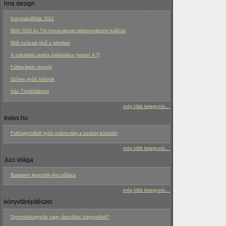
hna design
Konyhakiállítás 2011
BNV 2010 és Tér-forma-design lakberendezési kiállítás
Múlt századi jövő a jelenben
A sokoldalú tapéta újjáéledése (repost 4-7)
Félbevágott régiség
Színes gyűrt bútorok
Ház Törökbálinton
még több bejegyzés...
Index.hu
Fokhagymából gyúrt mátrixvilág a sivatag közepén
még több bejegyzés...
Juci világa
Budapest legszebb lépcsőháza
még több bejegyzés...
könyvtárépítészet
Gyermekkönyvtár vagy játszóház könyvekkel?