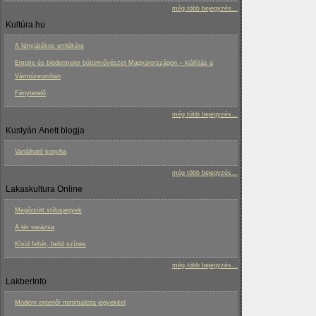
még több bejegyzés...
Kultúra.hu
A fényjátékos emlékére
Empire és biedermeier bútorművészet Magyarországon – kiállítás a
Vármúzeumban
Fényterelő
még több bejegyzés...
Kustyán Anett blogja
Variálható konyha
még több bejegyzés...
Lakaskultura Online
Megőrzött stílusjegyek
A tér varázsa
Kívül fehér, belül színes
még több bejegyzés...
LakberInfo
Modern enteriőr minimalista jegyekkel