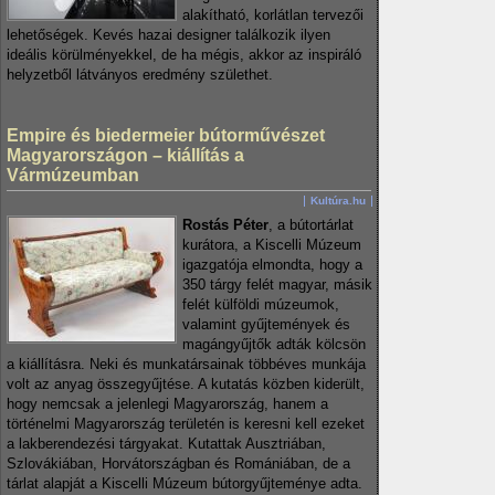
alakítható, korlátlan tervezői
lehetőségek. Kevés hazai designer találkozik ilyen
ideális körülményekkel, de ha mégis, akkor az inspiráló
helyzetből látványos eredmény születhet.
Empire és biedermeier bútorművészet
Magyarországon – kiállítás a
Vármúzeumban
Kultúra.hu
Rostás Péter
, a bútortárlat
kurátora, a Kiscelli Múzeum
igazgatója elmondta, hogy a
350 tárgy felét magyar, másik
felét külföldi múzeumok,
valamint gyűjtemények és
magángyűjtők adták kölcsön
a kiállításra. Neki és munkatársainak többéves munkája
volt az anyag összegyűjtése. A kutatás közben kiderült,
hogy nemcsak a jelenlegi Magyarország, hanem a
történelmi Magyarország területén is keresni kell ezeket
a lakberendezési tárgyakat. Kutattak Ausztriában,
Szlovákiában, Horvátországban és Romániában, de a
tárlat alapját a Kiscelli Múzeum bútorgyűjteménye adta.