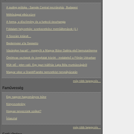
A puding próbája - Sample Central tesztáruház, Budapest
Méltósággal elbúcsúzni
A forma, a díszítmény és a funkció összhangja
Földalatti helyzetkép: szerkezetkész metróállomások (1.)
A Szezám kitárult...
Biedermeier a’la Geppetto
Vásároljon hazait! - megnyílt a Magyar Bútor Galéria első bemutatóterme
Öntöttvas oszlopok és üvegfalak között - irodabelső a Flórián Udvarban
Múlt idő - jelen való. Egy igazi kiállítás Lajta Béla munkásságáról
Magyar siker a GranitiFiandre nemzetközi tervpályázatán
még több bejegyzés...
Faművesség
Egy nagyon hagyományos bútor
Könyvszekrény
Hogyan tervezzünk széket?
Íróasztal
még több bejegyzés...