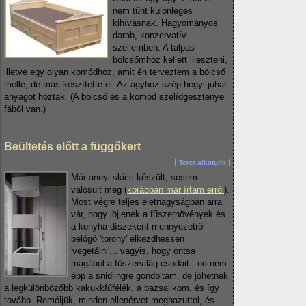
nem tűnt különleges
kihívásnak. Hagyományos
darab, konzervatív
szellemben. A talpas
bölcsőmhöz kellett illeszteni,
illetve egy olyan komódhoz, amit én terveztem a bölcső
mellé, de más készítette el. Az ágyhoz szép hegyi juhar
anyagot hoztak. (A bölcső és a komód szelídgesztenye
fából van.)
Beültetés előtt a függőkert
Teret alkotunk
Már annyi skicc készült, sosem
valósult meg (
korábban már írtam erről
).
Most végre teljes életnagyságban arra
vár, hogy jöjjenek a fűszernövények és
a konyha díszeként mennyezetről
belógó 'torony' elkezdhessen
'vegetálni'... vagyis, hogy ontsa
magából a fűszervilág csodáit - no nem
épp a snidlingre gondoltam, de jöhetnek
a legkülönbözőbb kakukkfűfélék, a bazsalikom, és így
tovább. Reméljük, minden ellenérvet meghazuttol, és