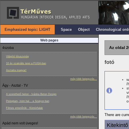
Emphasized topic: LIGHT
Space
Object
Chronological ord
Web pages
Az oldal 2
4szoba
Világító lótuszvirág
fotó
10 év szakrális terei a FUGA-ban
Asztalra magyar!
még több bejegyzés...
w
/
Ágy - Asztal - TV
s
v
A szerethető beton - Ivánka Beton Design
/
o
Pislogtam, mint hal... a Szatyor-ban
Filmes enteriôrök - Köntörfalak
There are curre
még több bejegyzés...
Apád nem volt üveges!
Kitekint