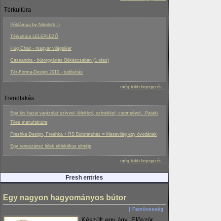
Térkultúra
Póklámpa by Nikoletti :)
Térkultúra LELEPLEZŐ
Hug Chair - magyar világsiker
Cassandra - bútorgyártás Békéscsabán (1.rész)
Tér-Forma-Design 2010 - tudósítás
még több bejegyzés...
Trendlakás
Egy kis hazai varázslat szívvel- lélekkel, színekkel, csempével...Pataki
Tiles manufaktúra
Freshka Design, Freshka + RS Bútoráruház = Mesevilág egy óvodának
Egy reneszánsz lélek eklektikus elméje
még több bejegyzés...
Fresh entries
Egy nagyon hagyományos bútor
Faművesség
Készült egy ágy. Először