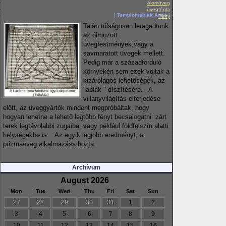
ólomüveg
üvegtégla
Templomablak Anno
Fény
Talán túlságosan leragadtunk
az ólmozott
üvegfestmények,vagy a
savmaratott üvegek mellett.
Pedig már a századforduló
környékén sem ezek voltak a
kizárólagos lehetőségek, az
"ablak " díszítésére. A
villanyvilágítás elterjedése
előtt, az üveggyártók mindent megpróbáltak, hogy
hogyan lehetne a lehető legtöbb fényt becsalogatni zárt
terek legtávolabbi zugaiba, vagy például földfelszín alatti
helységekbe is. Az egyik legjobb eredményt, a
prizmaüveg alkalmazása hozta.
Archívum
August 2026
Mon
Tue
Wed
Thu
Fri
Sat
Sun
27
28
29
30
31
1
2
3
4
5
6
7
8
9
10
11
12
13
14
15
16