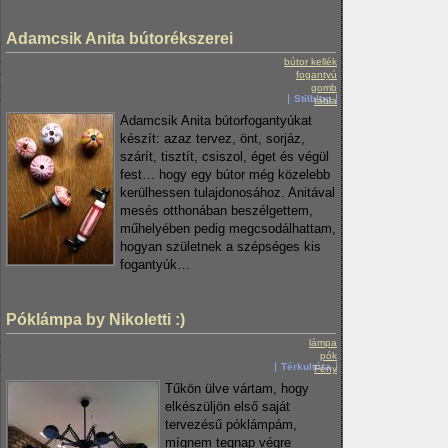
Adamcsik Anita bútorékszerei
bútor kellék
fogantyú
gomb
Stilblog
tábla
Adamcsik Anita bútorfogantyúkat
készít: azaz tervez, önt, sorjáz,
szárít, tisztít, csiszol, éget és végül
fest… hogy egy bútor még közelebb
kerülhessen tulajdonosához. Anitával
mesés otthonában beszélgettem,
műhelyében pedig megcsodálhattam,
hogyan születnek a szépséges kis
fogantyúk…
Póklámpa by Nikoletti :)
lámpa
pók
Térkultúra
Fény
Tűkön ülve vártam, hogy
elkészüljön első saját
tervezésű póklámpám,
mígnem tegnap végre