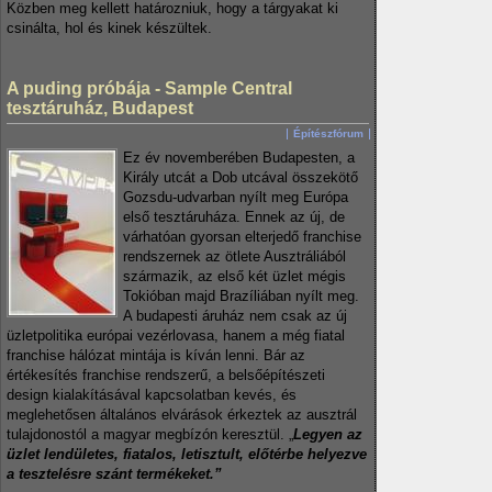
Közben meg kellett határozniuk, hogy a tárgyakat ki
csinálta, hol és kinek készültek.
A puding próbája - Sample Central
tesztáruház, Budapest
Építészfórum
Ez év novemberében Budapesten, a
Király utcát a Dob utcával összekötő
Gozsdu-udvarban nyílt meg Európa
első tesztáruháza. Ennek az új, de
várhatóan gyorsan elterjedő franchise
rendszernek az ötlete Ausztráliából
származik, az első két üzlet mégis
Tokióban majd Brazíliában nyílt meg.
A budapesti áruház nem csak az új
üzletpolitika európai vezérlovasa, hanem a még fiatal
franchise hálózat mintája is kíván lenni. Bár az
értékesítés franchise rendszerű, a belsőépítészeti
design kialakításával kapcsolatban kevés, és
meglehetősen általános elvárások érkeztek az ausztrál
tulajdonostól a magyar megbízón keresztül. „
Legyen az
üzlet lendületes, fiatalos, letisztult, előtérbe helyezve
a tesztelésre szánt termékeket.”