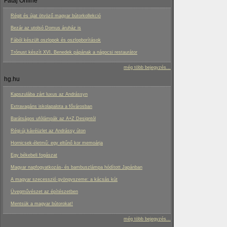
Fatáj Online
Régit és újat ötvöző magyar bútorkollekció
Bezár az utolsó Domus áruház is
Fából készült oszlopok és oszlopborítások
Trónust készít XVI. Benedek pápának a nágocsi restaurátor
még több bejegyzés...
hg.hu
Kapszulába zárt luxus az Andrássyn
Extravagáns iskolapalota a fővárosban
Barátságos ufólámpák az A+Z Designtól
Régi-új kávéüzlet az Andrássy úton
Hornicsek-életmű: egy eltűnő kor memoárja
Egy békebeli fogászat
Magyar napfogyatkozás- és bambuszlámpa hódított Japánban
A magyar szecesszió gyöngyszeme: a kácsás kút
Üvegművészet az építészetben
Mentsük a magyar bútorokat!
még több bejegyzés...