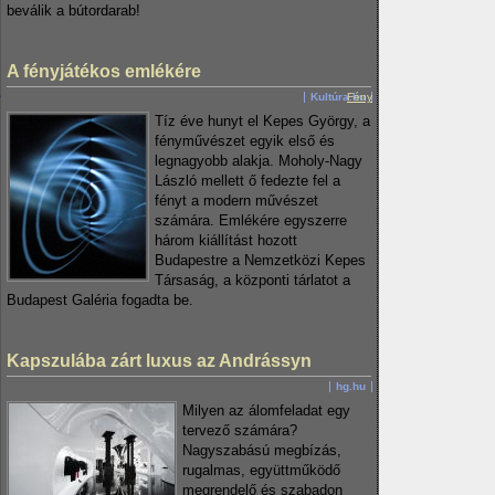
beválik a bútordarab!
A fényjátékos emlékére
Kultúra.hu
Fény
Tíz éve hunyt el Kepes György, a
fényművészet egyik első és
legnagyobb alakja. Moholy-Nagy
László mellett ő fedezte fel a
fényt a modern művészet
számára. Emlékére egyszerre
három kiállítást hozott
Budapestre a Nemzetközi Kepes
Társaság, a központi tárlatot a
Budapest Galéria fogadta be.
Kapszulába zárt luxus az Andrássyn
hg.hu
Milyen az álomfeladat egy
tervező számára?
Nagyszabású megbízás,
rugalmas, együttműködő
megrendelő és szabadon