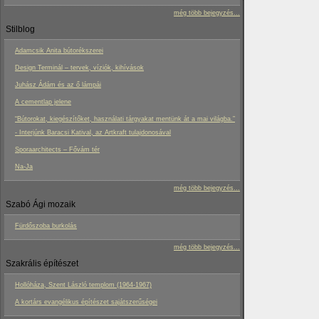
még több bejegyzés...
Stilblog
Adamcsik Anita bútorékszerei
Design Terminál – tervek, víziók, kihívások
Juhász Ádám és az ő lámpái
A cementlap jelene
“Bútorokat, kiegészítőket, használati tárgyakat mentünk át a mai világba.”
- Interjúnk Baracsi Katival, az Artkraft tulajdonosával
Sporaarchitects – Fővám tér
Na-Ja
még több bejegyzés...
Szabó Ági mozaik
Fürdőszoba burkolás
még több bejegyzés...
Szakrális építészet
Hollóháza, Szent László templom (1964-1967)
A kortárs evangélikus építészet sajátszerűségei