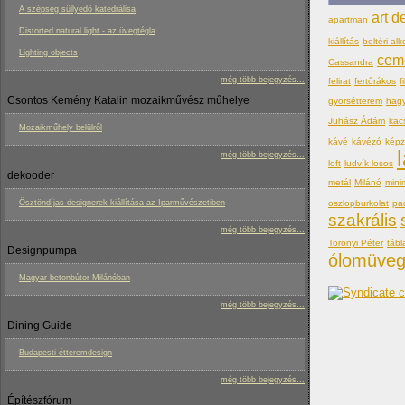
A szépség süllyedő katedrálisa
art d
apartman
Distorted natural light - az üvegtégla
kiállítás
beltéri alk
Lighting objects
cem
Cassandra
még több bejegyzés...
felirat
fertőrákos
f
Csontos Kemény Katalin mozaikművész műhelye
gyorsétterem
hag
Juhász Ádám
kac
Mozaikműhely belülről
kávé
kávézó
kép
még több bejegyzés...
loft
ludvík losos
dekooder
metál
Milánó
mini
oszlopburkolat
pa
Ösztöndíjas designerek kiállítása az Iparművészetiben
szakrális
még több bejegyzés...
Toronyi Péter
tábl
Designpumpa
ólomüve
Magyar betonbútor Milánóban
még több bejegyzés...
Dining Guide
Budapesti étteremdesign
még több bejegyzés...
Építészfórum