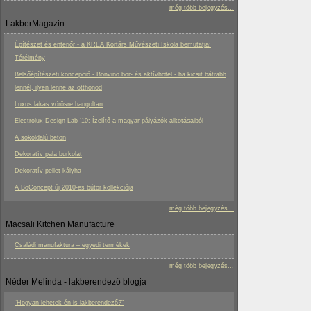
még több bejegyzés...
LakberMagazin
Építészet és enteriőr - a KREA Kortárs Művészeti Iskola bemutatja:
Térélmény
Belsőépítészeti koncepció - Bonvino bor- és aktívhotel - ha kicsit bátrabb
lennél, ilyen lenne az otthonod
Luxus lakás vörösre hangoltan
Electrolux Design Lab ‘10: Ízelítő a magyar pályázók alkotásaiból
A sokoldalú beton
Dekoratív pala burkolat
Dekoratív pellet kályha
A BoConcept új 2010-es bútor kollekciója
még több bejegyzés...
Macsali Kitchen Manufacture
Családi manufaktúra – egyedi termékek
még több bejegyzés...
Néder Melinda - lakberendező blogja
“Hogyan lehetek én is lakberendező?”