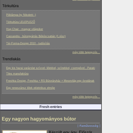
Térkultúra
Póklámpa by Nikoletti :)
Térkultúra LELEPLEZŐ
Hug Chair - magyar világsiker
Cassandra - bútorgyártás Békéscsabán (1.rész)
Tér-Forma-Design 2010 - tudósítás
még több bejegyzés...
Trendlakás
Egy kis hazai varázslat szívvel- lélekkel, színekkel, csempével...Pataki
Tiles manufaktúra
Freshka Design, Freshka + RS Bútoráruház = Mesevilág egy óvodának
Egy reneszánsz lélek eklektikus elméje
még több bejegyzés...
Fresh entries
Egy nagyon hagyományos bútor
Faművesség
Készült egy ágy. Először