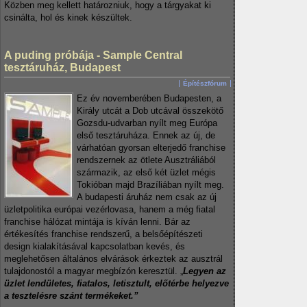
Közben meg kellett határozniuk, hogy a tárgyakat ki
csinálta, hol és kinek készültek.
A puding próbája - Sample Central
tesztáruház, Budapest
Építészfórum
Ez év novemberében Budapesten, a
Király utcát a Dob utcával összekötő
Gozsdu-udvarban nyílt meg Európa
első tesztáruháza. Ennek az új, de
várhatóan gyorsan elterjedő franchise
rendszernek az ötlete Ausztráliából
származik, az első két üzlet mégis
Tokióban majd Brazíliában nyílt meg.
A budapesti áruház nem csak az új
üzletpolitika európai vezérlovasa, hanem a még fiatal
franchise hálózat mintája is kíván lenni. Bár az
értékesítés franchise rendszerű, a belsőépítészeti
design kialakításával kapcsolatban kevés, és
meglehetősen általános elvárások érkeztek az ausztrál
tulajdonostól a magyar megbízón keresztül. „
Legyen az
üzlet lendületes, fiatalos, letisztult, előtérbe helyezve
a tesztelésre szánt termékeket.”