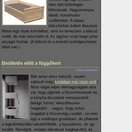
nem tűnt különleges
kihívásnak. Hagyományos
darab, konzervatív
szellemben. A talpas
bölcsőmhöz kellett illeszteni,
illetve egy olyan komódhoz, amit én terveztem a bölcső
mellé, de más készítette el. Az ágyhoz szép hegyi juhar
anyagot hoztak. (A bölcső és a komód szelídgesztenye
fából van.)
Beültetés előtt a függőkert
Teret alkotunk
Már annyi skicc készült, sosem
valósult meg (
korábban már írtam erről
).
Most végre teljes életnagyságban arra
vár, hogy jöjjenek a fűszernövények és
a konyha díszeként mennyezetről
belógó 'torony' elkezdhessen
'vegetálni'... vagyis, hogy ontsa
magából a fűszervilág csodáit - no nem
épp a snidlingre gondoltam, de jöhetnek
a legkülönbözőbb kakukkfűfélék, a bazsalikom, és így
tovább. Reméljük, minden ellenérvet meghazuttol, és