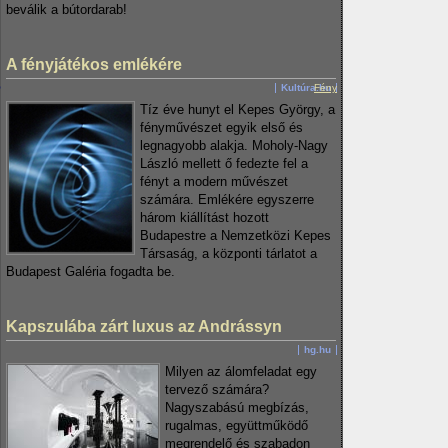
beválik a bútordarab!
A fényjátékos emlékére
Kultúra.hu
Fény
Tíz éve hunyt el Kepes György, a
fényművészet egyik első és
legnagyobb alakja. Moholy-Nagy
László mellett ő fedezte fel a
fényt a modern művészet
számára. Emlékére egyszerre
három kiállítást hozott
Budapestre a Nemzetközi Kepes
Társaság, a központi tárlatot a
Budapest Galéria fogadta be.
Kapszulába zárt luxus az Andrássyn
hg.hu
Milyen az álomfeladat egy
tervező számára?
Nagyszabású megbízás,
rugalmas, együttműködő
megrendelő és szabadon