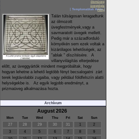
ólomüveg
üvegtégla
Templomablak Anno
Fény
Talán túlságosan leragadtunk
az ólmozott
üvegfestmények,vagy a
savmaratott üvegek mellett.
Pedig már a századforduló
környékén sem ezek voltak a
kizárólagos lehetőségek, az
"ablak " díszítésére. A
villanyvilágítás elterjedése
előtt, az üveggyártók mindent megpróbáltak, hogy
hogyan lehetne a lehető legtöbb fényt becsalogatni zárt
terek legtávolabbi zugaiba, vagy például földfelszín alatti
helységekbe is. Az egyik legjobb eredményt, a
prizmaüveg alkalmazása hozta.
Archívum
August 2026
Mon
Tue
Wed
Thu
Fri
Sat
Sun
27
28
29
30
31
1
2
3
4
5
6
7
8
9
10
11
12
13
14
15
16