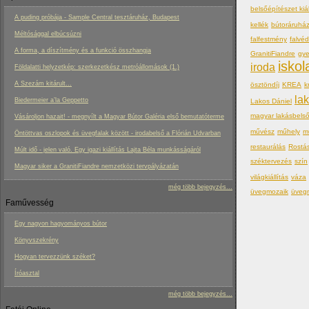
belsőépítészet kiál
A puding próbája - Sample Central tesztáruház, Budapest
kellék
bútoráruhá
Méltósággal elbúcsúzni
falfestmény
falvé
A forma, a díszítmény és a funkció összhangja
GranitiFiandre
gy
iskol
iroda
Földalatti helyzetkép: szerkezetkész metróállomások (1.)
A Szezám kitárult...
ösztöndíj
KREA
k
la
Biedermeier a’la Geppetto
Lakos Dániel
magyar lakásbels
Vásároljon hazait! - megnyílt a Magyar Bútor Galéria első bemutatóterme
művész
műhely
m
Öntöttvas oszlopok és üvegfalak között - irodabelső a Flórián Udvarban
restaurálás
Rostá
Múlt idő - jelen való. Egy igazi kiállítás Lajta Béla munkásságáról
széktervezés
szín
Magyar siker a GranitiFiandre nemzetközi tervpályázatán
világkiállítás
váza
még több bejegyzés...
üvegmozaik
üveg
Faművesség
Egy nagyon hagyományos bútor
Könyvszekrény
Hogyan tervezzünk széket?
Íróasztal
még több bejegyzés...