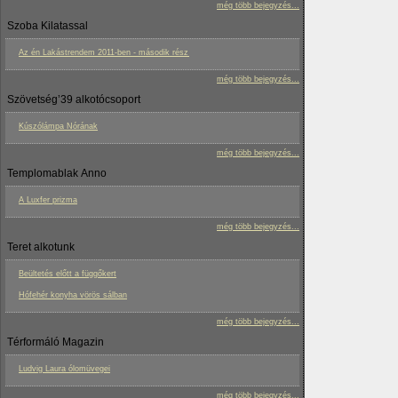
még több bejegyzés...
Szoba Kilatassal
Az én Lakástrendem 2011-ben - második rész
még több bejegyzés...
Szövetség’39 alkotócsoport
Kúszólámpa Nórának
még több bejegyzés...
Templomablak Anno
A Luxfer prizma
még több bejegyzés...
Teret alkotunk
Beültetés előtt a függőkert
Hófehér konyha vörös sálban
még több bejegyzés...
Térformáló Magazin
Ludvig Laura ólomüvegei
még több bejegyzés...