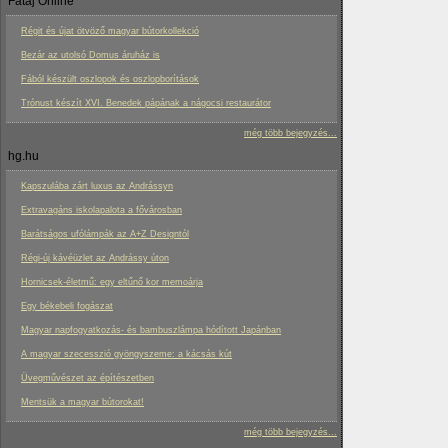
Fatáj Online
Régit és újat ötvöző magyar bútorkollekció
Bezár az utolsó Domus áruház is
Fából készült oszlopok és oszlopborítások
Trónust készít XVI. Benedek pápának a nágocsi restaurátor
még több bejegyzés...
hg.hu
Kapszulába zárt luxus az Andrássyn
Extravagáns iskolapalota a fővárosban
Barátságos ufólámpák az A+Z Designtól
Régi-új kávéüzlet az Andrássy úton
Hornicsek-életmű: egy eltűnő kor memoárja
Egy békebeli fogászat
Magyar napfogyatkozás- és bambuszlámpa hódított Japánban
A magyar szecesszió gyöngyszeme: a kácsás kút
Üvegművészet az építészetben
Mentsük a magyar bútorokat!
még több bejegyzés...