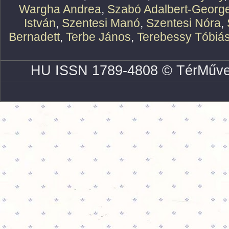
Wargha Andrea
,
Szabó Adalbert-Georg
István
,
Szentesi Manó
,
Szentesi Nóra
,
Bernadett
,
Terbe János
,
Terebessy Tóbiá
HU ISSN 1789-4808 © TérMűve