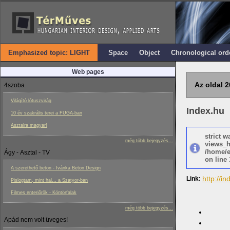
Emphasized topic: LIGHT
Space
Object
Chronological ord
Web pages
Az oldal 2
4szoba
Világító lótuszvirág
Index.hu
10 év szakrális terei a FUGA-ban
Asztalra magyar!
strict 
még több bejegyzés...
views_h
/home/e
Ágy - Asztal - TV
on line 
A szerethető beton - Ivánka Beton Design
http://in
Link:
Pislogtam, mint hal... a Szatyor-ban
Filmes enteriôrök - Köntörfalak
még több bejegyzés...
Apád nem volt üveges!