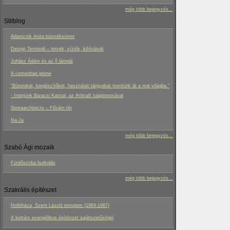
még több bejegyzés...
Stilblog
Adamcsik Anita bútorékszerei
Design Terminál – tervek, víziók, kihívások
Juhász Ádám és az ő lámpái
A cementlap jelene
“Bútorokat, kiegészítőket, használati tárgyakat mentünk át a mai világba.”
- Interjúnk Baracsi Katival, az Artkraft tulajdonosával
Sporaarchitects – Fővám tér
Na-Ja
még több bejegyzés...
Szabó Ági mozaik
Fürdőszoba burkolás
még több bejegyzés...
Szakrális építészet
Hollóháza, Szent László templom (1964-1967)
A kortárs evangélikus építészet sajátszerűségei