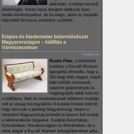
alakítható, korlátlan tervezői
lehetőségek. Kevés hazai designer találkozik ilyen
ideális körülményekkel, de ha mégis, akkor az inspiráló
helyzetből látványos eredmény születhet.
Empire és biedermeier bútorművészet
Magyarországon – kiállítás a
Vármúzeumban
Kultúra.hu
Rostás Péter
, a bútortárlat
kurátora, a Kiscelli Múzeum
igazgatója elmondta, hogy a
350 tárgy felét magyar, másik
felét külföldi múzeumok,
valamint gyűjtemények és
magángyűjtők adták kölcsön
a kiállításra. Neki és munkatársainak többéves munkája
volt az anyag összegyűjtése. A kutatás közben kiderült,
hogy nemcsak a jelenlegi Magyarország, hanem a
történelmi Magyarország területén is keresni kell ezeket
a lakberendezési tárgyakat. Kutattak Ausztriában,
Szlovákiában, Horvátországban és Romániában, de a
tárlat alapját a Kiscelli Múzeum bútorgyűjteménye adta.