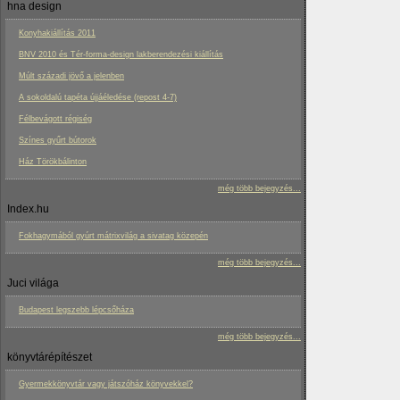
hna design
Konyhakiállítás 2011
BNV 2010 és Tér-forma-design lakberendezési kiállítás
Múlt századi jövő a jelenben
A sokoldalú tapéta újjáéledése (repost 4-7)
Félbevágott régiség
Színes gyűrt bútorok
Ház Törökbálinton
még több bejegyzés...
Index.hu
Fokhagymából gyúrt mátrixvilág a sivatag közepén
még több bejegyzés...
Juci világa
Budapest legszebb lépcsőháza
még több bejegyzés...
könyvtárépítészet
Gyermekkönyvtár vagy játszóház könyvekkel?