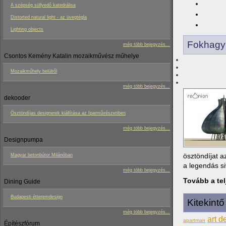
A szépség süllyedő katedrálisa
Distorted natural light - az üvegtégla
Lighting objects
Fokhagym
még több bejegyzés...
Csontos Kemény Katalin mozaikművész műhelye
Mozaikműhely belülről
még több bejegyzés...
dekooder
Ösztöndíjas designerek kiállítása az Iparművészetiben
még több bejegyzés...
Designpumpa
ösztöndíjat a
Magyar betonbútor Milánóban
a legendás si
még több bejegyzés...
Tovább a tel
Dining Guide
Budapesti étteremdesign
Kitekint
még több bejegyzés...
art d
apartman
Építészfórum