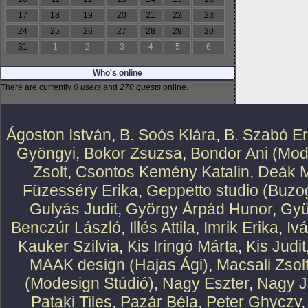
17
18
19
20
21
22
23
24
25
26
27
28
29
30
31
1
2
3
4
5
6
Who's online
There are currently
0 users
and
270 guests
online.
Ágoston István
,
B. Soós Klára
,
B. Szabó E
Gyöngyi
,
Bokor Zsuzsa
,
Bondor Ani (Mod
Zsolt
,
Csontos Kemény Katalin
,
Deák M
Füzesséry Erika
,
Geppetto studio (Buzog
Gulyás Judit
,
György Árpád Hunor
,
Gyü
Benczúr László
,
Illés Attila
,
Imrik Erika
,
Iv
Kauker Szilvia
,
Kis Iringó Márta
,
Kis Judit
MAAK design (Hajas Ági)
,
Macsali Zsol
(Modesign Stúdió)
,
Nagy Eszter
,
Nagy J
Pataki Tiles
,
Pazár Béla
,
Peter Ghyczy