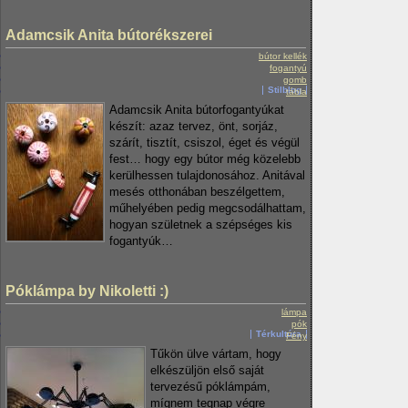
Adamcsik Anita bútorékszerei
bútor kellék
fogantyú
gomb
Stilblog
tábla
Adamcsik Anita bútorfogantyúkat
készít: azaz tervez, önt, sorjáz,
szárít, tisztít, csiszol, éget és végül
fest… hogy egy bútor még közelebb
kerülhessen tulajdonosához. Anitával
mesés otthonában beszélgettem,
műhelyében pedig megcsodálhattam,
hogyan születnek a szépséges kis
fogantyúk…
Póklámpa by Nikoletti :)
lámpa
pók
Térkultúra
Fény
Tűkön ülve vártam, hogy
elkészüljön első saját
tervezésű póklámpám,
mígnem tegnap végre