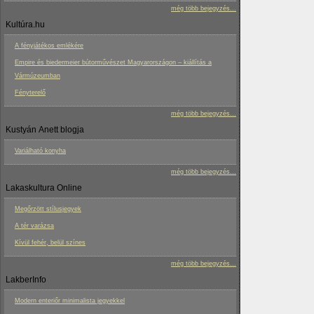
még több bejegyzés...
Kultúra.hu
A fényjátékos emlékére
Empire és biedermeier bútorművészet Magyarországon – kiállítás a
Vármúzeumban
Fényterelő
még több bejegyzés...
Kustyán Anett blogja
Variálható konyha
még több bejegyzés...
Lakaskultura Online
Megőrzött stílusjegyek
A tér varázsa
Kívül fehér, belül színes
még több bejegyzés...
LakberInfo
Modern enteriőr minimalista jegyekkel