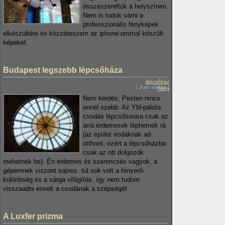
összeszereltük a helyszínen.
Nem is tudok várni a
professzionális fényképek
elkészültére és közzéteszem az iphone-ommal készült
képeket.
Budapest legszebb lépcsőháza
lépcsőház
Juci világa
Fény
Nem kérdés: Pesten nincs
ennél szebb. Az Ybl-palota
csodás lépcsősorára csak az
arra érdemesek léphetnek rá
(az épület irodáknak ad
otthont, ezért a lépcsőházba
csak az ott dolgozók
mehetnek be). Én érdemes és szerencsés vagyok, a
gépemnek viszont sajnos túl sok volt a fényerő-
különbség és a sárga világítás, így nem tudom
visszaadni ennek a csodának a szépségét
A Luxfer prizma