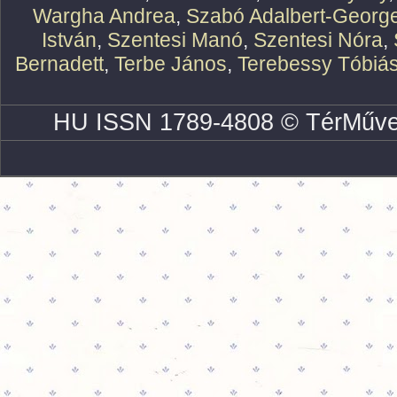
Wargha Andrea
,
Szabó Adalbert-Georg
István
,
Szentesi Manó
,
Szentesi Nóra
,
Bernadett
,
Terbe János
,
Terebessy Tóbiá
HU ISSN 1789-4808 © TérMűve