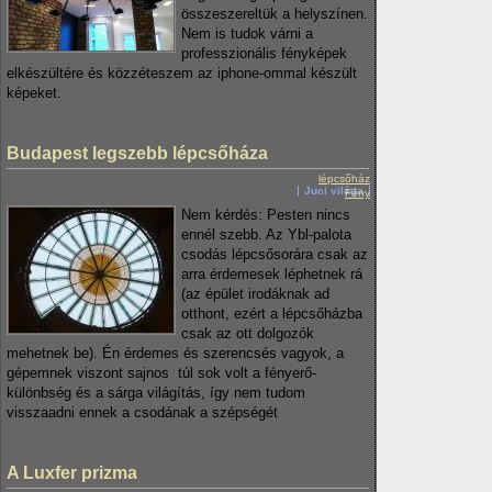
összeszereltük a helyszínen.
Nem is tudok várni a
professzionális fényképek
elkészültére és közzéteszem az iphone-ommal készült
képeket.
Budapest legszebb lépcsőháza
lépcsőház
Juci világa
Fény
Nem kérdés: Pesten nincs
ennél szebb. Az Ybl-palota
csodás lépcsősorára csak az
arra érdemesek léphetnek rá
(az épület irodáknak ad
otthont, ezért a lépcsőházba
csak az ott dolgozók
mehetnek be). Én érdemes és szerencsés vagyok, a
gépemnek viszont sajnos túl sok volt a fényerő-
különbség és a sárga világítás, így nem tudom
visszaadni ennek a csodának a szépségét
A Luxfer prizma