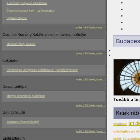
A szépség süllyedő katedrálisa
Distorted natural light - az üvegtégla
Lighting objects
még több bejegyzés...
Csontos Kemény Katalin mozaikművész műhelye
Budapes
Mozaikműhely belülről
még több bejegyzés...
dekooder
Ösztöndíjas designerek kiállítása az Iparművészetiben
még több bejegyzés...
Designpumpa
Magyar betonbútor Milánóban
Tovább a tel
még több bejegyzés...
Kitekint
Dining Guide
Budapesti étteremdesign
art d
apartman
még több bejegyzés...
belsőépítészet kiál
Építészfórum
kellék
bútoráruhá