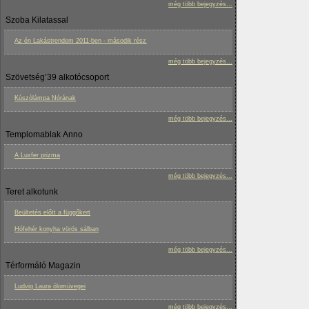
még több bejegyzés...
Szoba Kilatassal
Az én Lakástrendem 2011-ben - második rész
még több bejegyzés...
Szövetség’39 alkotócsoport
Kúszólámpa Nórának
még több bejegyzés...
Templomablak Anno
A Luxfer prizma
még több bejegyzés...
Teret alkotunk
Beültetés előtt a függőkert
Hófehér konyha vörös sálban
még több bejegyzés...
Térformáló Magazin
Ludvig Laura ólomüvegei
még több bejegyzés...