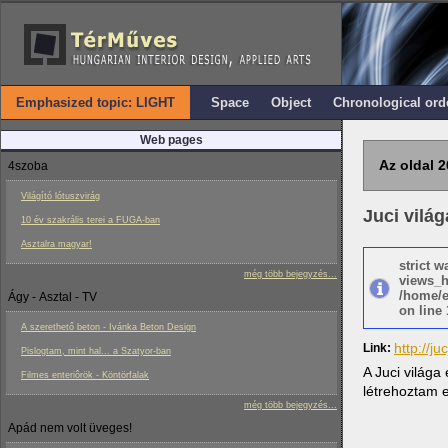
Emphasized topic: LIGHT
Space
Object
Chronological ord
Web pages
Az oldal 2
4szoba
Világító lótuszvirág
Juci világ
10 év szakrális terei a FUGA-ban
Asztalra magyar!
strict 
még több bejegyzés...
views_h
/home/e
Ágy - Asztal - TV
on line 
A szerethető beton - Ivánka Beton Design
http://ju
Link:
Pislogtam, mint hal... a Szatyor-ban
A Juci világa
Filmes enteriôrök - Köntörfalak
létrehoztam e
még több bejegyzés...
Apád nem volt üveges!