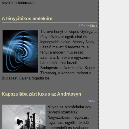
beválik a bútordarab!
A fényjátékos emlékére
Kultúra.hu
Fény
Tíz éve hunyt el Kepes György, a
fényművészet egyik első és
legnagyobb alakja. Moholy-Nagy
László mellett ő fedezte fel a
fényt a modern művészet
számára. Emlékére egyszerre
három kiállítást hozott
Budapestre a Nemzetközi Kepes
Társaság, a központi tárlatot a
Budapest Galéria fogadta be.
Kapszulába zárt luxus az Andrássyn
hg.hu
Milyen az álomfeladat egy
tervező számára?
Nagyszabású megbízás,
rugalmas, együttműködő
megrendelő és szabadon