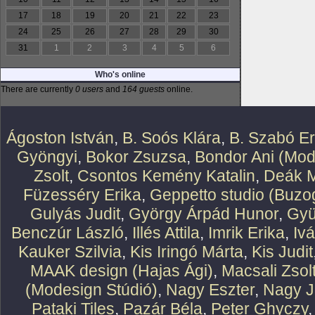
17
18
19
20
21
22
23
24
25
26
27
28
29
30
31
1
2
3
4
5
6
Who's online
There are currently
0 users
and
164 guests
online.
Ágoston István
,
B. Soós Klára
,
B. Szabó E
Gyöngyi
,
Bokor Zsuzsa
,
Bondor Ani (Mod
Zsolt
,
Csontos Kemény Katalin
,
Deák M
Füzesséry Erika
,
Geppetto studio (Buzog
Gulyás Judit
,
György Árpád Hunor
,
Gyü
Benczúr László
,
Illés Attila
,
Imrik Erika
,
Iv
Kauker Szilvia
,
Kis Iringó Márta
,
Kis Judit
MAAK design (Hajas Ági)
,
Macsali Zsol
(Modesign Stúdió)
,
Nagy Eszter
,
Nagy J
Pataki Tiles
,
Pazár Béla
,
Peter Ghyczy