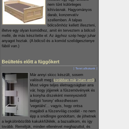
nem tűnt különleges
kihívásnak. Hagyományos
darab, konzervatív
szellemben. A talpas
bölcsőmhöz kellett illeszteni,
illetve egy olyan komódhoz, amit én terveztem a bölcső
mellé, de más készítette el. Az ágyhoz szép hegyi juhar
anyagot hoztak. (A bölcső és a komód szelídgesztenye
fából van.)
Beültetés előtt a függőkert
Teret alkotunk
Már annyi skicc készült, sosem
valósult meg (
korábban már írtam erről
).
Most végre teljes életnagyságban arra
vár, hogy jöjjenek a fűszernövények és
a konyha díszeként mennyezetről
belógó 'torony' elkezdhessen
'vegetálni'... vagyis, hogy ontsa
magából a fűszervilág csodáit - no nem
épp a snidlingre gondoltam, de jöhetnek
a legkülönbözőbb kakukkfűfélék, a bazsalikom, és így
tovább. Reméljük, minden ellenérvet meghazuttol, és