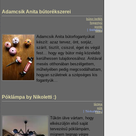
Adamcsik Anita bútorékszerei
bútor kellék
fogantyú
gomb
Stilblog
tábla
Adamcsik Anita bútorfogantyúkat
készít: azaz tervez, önt, sorjáz,
szárít, tisztít, csiszol, éget és végül
fest… hogy egy bútor még közelebb
kerülhessen tulajdonosához. Anitával
mesés otthonában beszélgettem,
műhelyében pedig megcsodálhattam,
hogyan születnek a szépséges kis
fogantyúk…
Póklámpa by Nikoletti :)
lámpa
pók
Térkultúra
Fény
Tűkön ülve vártam, hogy
elkészüljön első saját
tervezésű póklámpám,
mígnem tegnap végre