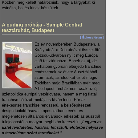
Közben meg kellett határozniuk, hogy a tárgyakat ki
csinálta, hol és kinek készültek.
A puding próbája - Sample Central
tesztáruház, Budapest
Építészfórum
Ez év novemberében Budapesten, a
Király utcát a Dob utcával összekötő
Gozsdu-udvarban nyílt meg Európa
első tesztáruháza. Ennek az új, de
várhatóan gyorsan elterjedő franchise
rendszernek az ötlete Ausztráliából
származik, az első két üzlet mégis
Tokióban majd Brazíliában nyílt meg.
A budapesti áruház nem csak az új
üzletpolitika európai vezérlovasa, hanem a még fiatal
franchise hálózat mintája is kíván lenni. Bár az
értékesítés franchise rendszerű, a belsőépítészeti
design kialakításával kapcsolatban kevés, és
meglehetősen általános elvárások érkeztek az ausztrál
tulajdonostól a magyar megbízón keresztül. „
Legyen az
üzlet lendületes, fiatalos, letisztult, előtérbe helyezve
a tesztelésre szánt termékeket.”