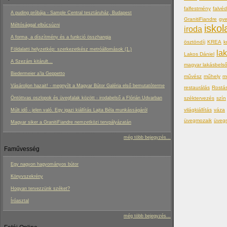
falfestmény
falvé
A puding próbája - Sample Central tesztáruház, Budapest
GranitiFiandre
gy
Méltósággal elbúcsúzni
iskol
iroda
A forma, a díszítmény és a funkció összhangja
ösztöndíj
KREA
k
Földalatti helyzetkép: szerkezetkész metróállomások (1.)
la
Lakos Dániel
A Szezám kitárult...
magyar lakásbels
Biedermeier a’la Geppetto
művész
műhely
m
Vásároljon hazait! - megnyílt a Magyar Bútor Galéria első bemutatóterme
restaurálás
Rostá
Öntöttvas oszlopok és üvegfalak között - irodabelső a Flórián Udvarban
széktervezés
szín
világkiállítás
váza
Múlt idő - jelen való. Egy igazi kiállítás Lajta Béla munkásságáról
üvegmozaik
üveg
Magyar siker a GranitiFiandre nemzetközi tervpályázatán
még több bejegyzés...
Faművesség
Egy nagyon hagyományos bútor
Könyvszekrény
Hogyan tervezzünk széket?
Íróasztal
még több bejegyzés...