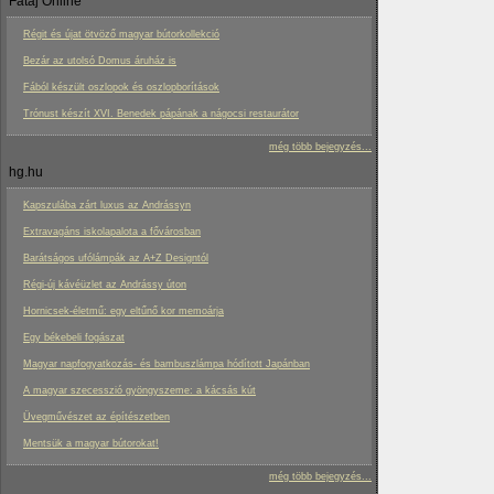
Fatáj Online
Régit és újat ötvöző magyar bútorkollekció
Bezár az utolsó Domus áruház is
Fából készült oszlopok és oszlopborítások
Trónust készít XVI. Benedek pápának a nágocsi restaurátor
még több bejegyzés...
hg.hu
Kapszulába zárt luxus az Andrássyn
Extravagáns iskolapalota a fővárosban
Barátságos ufólámpák az A+Z Designtól
Régi-új kávéüzlet az Andrássy úton
Hornicsek-életmű: egy eltűnő kor memoárja
Egy békebeli fogászat
Magyar napfogyatkozás- és bambuszlámpa hódított Japánban
A magyar szecesszió gyöngyszeme: a kácsás kút
Üvegművészet az építészetben
Mentsük a magyar bútorokat!
még több bejegyzés...