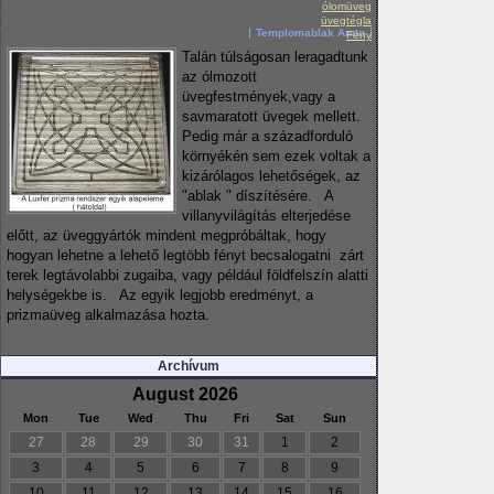
ólomüveg
üvegtégla
Templomablak Anno
Fény
Talán túlságosan leragadtunk
az ólmozott
üvegfestmények,vagy a
savmaratott üvegek mellett.
Pedig már a századforduló
környékén sem ezek voltak a
kizárólagos lehetőségek, az
"ablak " díszítésére. A
villanyvilágítás elterjedése
előtt, az üveggyártók mindent megpróbáltak, hogy
hogyan lehetne a lehető legtöbb fényt becsalogatni zárt
terek legtávolabbi zugaiba, vagy például földfelszín alatti
helységekbe is. Az egyik legjobb eredményt, a
prizmaüveg alkalmazása hozta.
Archívum
August 2026
Mon
Tue
Wed
Thu
Fri
Sat
Sun
27
28
29
30
31
1
2
3
4
5
6
7
8
9
10
11
12
13
14
15
16