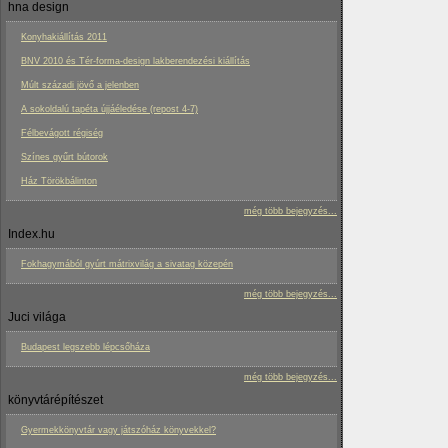
hna design
Konyhakiállítás 2011
BNV 2010 és Tér-forma-design lakberendezési kiállítás
Múlt századi jövő a jelenben
A sokoldalú tapéta újjáéledése (repost 4-7)
Félbevágott régiség
Színes gyűrt bútorok
Ház Törökbálinton
még több bejegyzés...
Index.hu
Fokhagymából gyúrt mátrixvilág a sivatag közepén
még több bejegyzés...
Juci világa
Budapest legszebb lépcsőháza
még több bejegyzés...
könyvtárépítészet
Gyermekkönyvtár vagy játszóház könyvekkel?