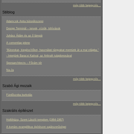
még több bejegyzés...
Stilblog
Adamcsik Anita bútorékszerei
Design Terminál – tervek, víziók, kihívások
Juhász Ádám és az ő lámpái
A cementlap jelene
“Bútorokat, kiegészítőket, használati tárgyakat mentünk át a mai világba.”
- Interjúnk Baracsi Katival, az Artkraft tulajdonosával
Sporaarchitects – Fővám tér
Na-Ja
még több bejegyzés...
Szabó Ági mozaik
Fürdőszoba burkolás
még több bejegyzés...
Szakrális építészet
Hollóháza, Szent László templom (1964-1967)
A kortárs evangélikus építészet sajátszerűségei