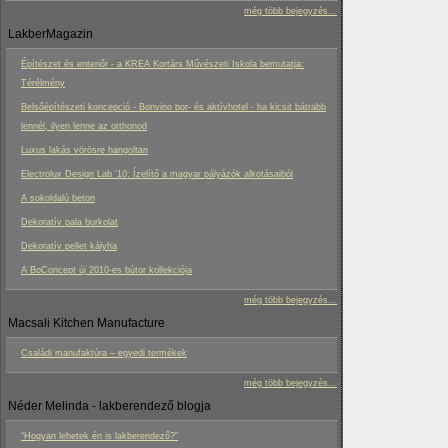
még több bejegyzés...
LakberMagazin
Építészet és enteriőr - a KREA Kortárs Művészeti Iskola bemutatja:
Térélmény
Belsőépítészeti koncepció - Bonvino bor- és aktívhotel - ha kicsit bátrabb
lennél, ilyen lenne az otthonod
Luxus lakás vörösre hangoltan
Electrolux Design Lab ‘10: Ízelítő a magyar pályázók alkotásaiból
A sokoldalú beton
Dekoratív pala burkolat
Dekoratív pellet kályha
A BoConcept új 2010-es bútor kollekciója
még több bejegyzés...
Macsali Kitchen Manufacture
Családi manufaktúra – egyedi termékek
még több bejegyzés...
Néder Melinda - lakberendező blogja
“Hogyan lehetek én is lakberendező?”