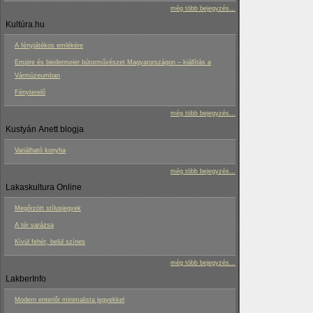
még több bejegyzés...
Kultúra.hu
A fényjátékos emlékére
Empire és biedermeier bútorművészet Magyarországon – kiállítás a
Vármúzeumban
Fényterelő
még több bejegyzés...
Kustyán Anett blogja
Variálható konyha
még több bejegyzés...
Lakaskultura Online
Megőrzött stílusjegyek
A tér varázsa
Kívül fehér, belül színes
még több bejegyzés...
LakberInfo
Modern enteriőr minimalista jegyekkel