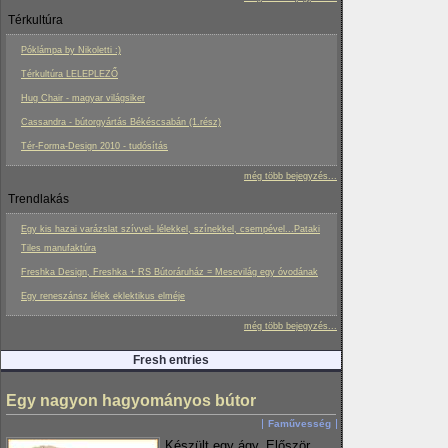
Térkultúra
Póklámpa by Nikoletti :)
Térkultúra LELEPLEZŐ
Hug Chair - magyar világsiker
Cassandra - bútorgyártás Békéscsabán (1.rész)
Tér-Forma-Design 2010 - tudósítás
még több bejegyzés...
Trendlakás
Egy kis hazai varázslat szívvel- lélekkel, színekkel, csempével...Pataki
Tiles manufaktúra
Freshka Design, Freshka + RS Bútoráruház = Mesevilág egy óvodának
Egy reneszánsz lélek eklektikus elméje
még több bejegyzés...
Fresh entries
Egy nagyon hagyományos bútor
Faművesség
Készült egy ágy. Először