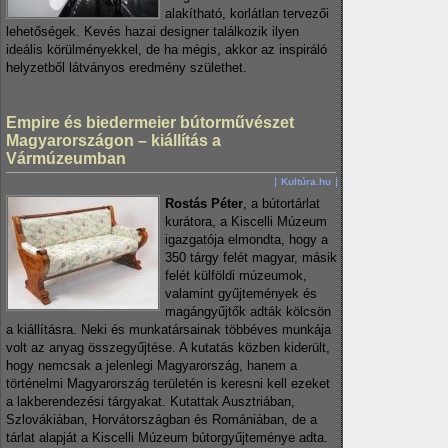
alakítható, korlátlan tervezői
lehetőségek. Kevés hazai designer találkozik ilyen
ideális körülményekkel, de ha mégis, akkor az inspiráló
helyzetből látványos eredmény születhet.
Empire és biedermeier bútorművészet
Magyarországon – kiállítás a
Vármúzeumban
Kultúra.hu
Rostás Péter
, a bútortárlat
kurátora, a Kiscelli Múzeum
igazgatója elmondta, hogy a
350 tárgy felét magyar, másik
felét külföldi múzeumok,
valamint gyűjtemények és
magángyűjtők adták kölcsön
a kiállításra. Neki és munkatársainak többéves munkája
volt az anyag összegyűjtése. A kutatás közben kiderült,
hogy nemcsak a jelenlegi Magyarország, hanem a
történelmi Magyarország területén is keresni kell ezeket
a lakberendezési tárgyakat. Kutattak Ausztriában,
Szlovákiában, Horvátországban és Romániában, de a
tárlat alapját a Kiscelli Múzeum bútorgyűjteménye adta.