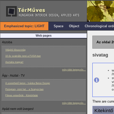
Emphasized topic: LIGHT
Space
Object
Chronological ord
Web pages
Az oldal 2
4szoba
Világító lótuszvirág
sivatag
10 év szakrális terei a FUGA-ban
Asztalra magyar!
még több bejegyzés...
w
/
Ágy - Asztal - TV
s
v
A szerethető beton - Ivánka Beton Design
/
o
Pislogtam, mint hal... a Szatyor-ban
Filmes enteriôrök - Köntörfalak
There are curre
még több bejegyzés...
Apád nem volt üveges!
Kitekint