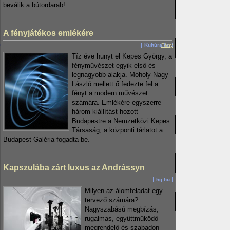
beválik a bútordarab!
A fényjátékos emlékére
Kultúra.hu
Fény
Tíz éve hunyt el Kepes György, a
fényművészet egyik első és
legnagyobb alakja. Moholy-Nagy
László mellett ő fedezte fel a
fényt a modern művészet
számára. Emlékére egyszerre
három kiállítást hozott
Budapestre a Nemzetközi Kepes
Társaság, a központi tárlatot a
Budapest Galéria fogadta be.
Kapszulába zárt luxus az Andrássyn
hg.hu
Milyen az álomfeladat egy
tervező számára?
Nagyszabású megbízás,
rugalmas, együttműködő
megrendelő és szabadon