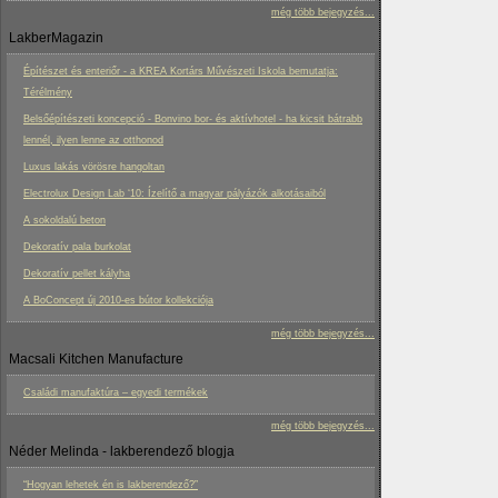
még több bejegyzés...
LakberMagazin
Építészet és enteriőr - a KREA Kortárs Művészeti Iskola bemutatja:
Térélmény
Belsőépítészeti koncepció - Bonvino bor- és aktívhotel - ha kicsit bátrabb
lennél, ilyen lenne az otthonod
Luxus lakás vörösre hangoltan
Electrolux Design Lab ‘10: Ízelítő a magyar pályázók alkotásaiból
A sokoldalú beton
Dekoratív pala burkolat
Dekoratív pellet kályha
A BoConcept új 2010-es bútor kollekciója
még több bejegyzés...
Macsali Kitchen Manufacture
Családi manufaktúra – egyedi termékek
még több bejegyzés...
Néder Melinda - lakberendező blogja
“Hogyan lehetek én is lakberendező?”