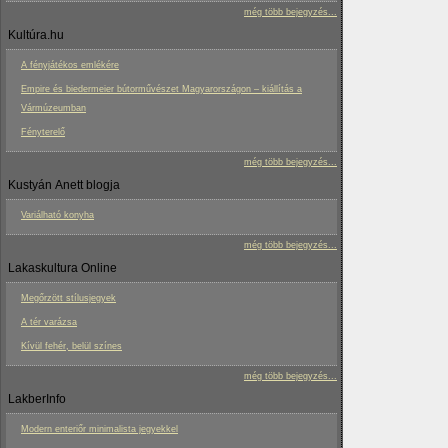
még több bejegyzés...
Kultúra.hu
A fényjátékos emlékére
Empire és biedermeier bútorművészet Magyarországon – kiállítás a
Vármúzeumban
Fényterelő
még több bejegyzés...
Kustyán Anett blogja
Variálható konyha
még több bejegyzés...
Lakaskultura Online
Megőrzött stílusjegyek
A tér varázsa
Kívül fehér, belül színes
még több bejegyzés...
LakberInfo
Modern enteriőr minimalista jegyekkel