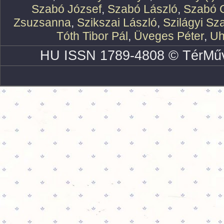
Szabó József
,
Szabó László
,
Szabó O
Zsuzsanna
,
Szikszai László
,
Szilágyi Sz
Tóth Tibor Pál
,
Üveges Péter
,
Uh
HU ISSN 1789-4808 © TérMűv