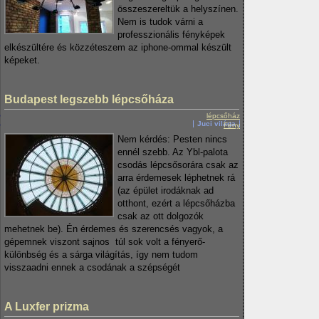
összeszereltük a helyszínen.
Nem is tudok várni a
professzionális fényképek
elkészültére és közzéteszem az iphone-ommal készült
képeket.
Budapest legszebb lépcsőháza
lépcsőház
Juci világa
Fény
Nem kérdés: Pesten nincs
ennél szebb. Az Ybl-palota
csodás lépcsősorára csak az
arra érdemesek léphetnek rá
(az épület irodáknak ad
otthont, ezért a lépcsőházba
csak az ott dolgozók
mehetnek be). Én érdemes és szerencsés vagyok, a
gépemnek viszont sajnos túl sok volt a fényerő-
különbség és a sárga világítás, így nem tudom
visszaadni ennek a csodának a szépségét
A Luxfer prizma