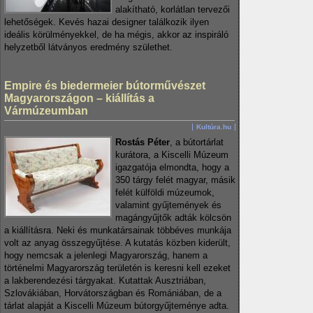
alakítható, korlátlan tervezői
lehetőségek. Kevés hazai designer találkozik ilyen
ideális körülményekkel, de ha mégis, akkor az inspiráló
helyzetből látványos eredmény születhet.
Empire és biedermeier bútorművészet
Magyarországon – kiállítás a
Vármúzeumban
Kultúra.hu
Rostás Péter
, a bútortárlat
kurátora, a Kiscelli Múzeum
igazgatója elmondta, hogy a
350 tárgy felét magyar, másik
felét külföldi múzeumok,
valamint gyűjtemények és
magángyűjtők adták kölcsön
a kiállításra. Neki és munkatársainak többéves munkája
volt az anyag összegyűjtése. A kutatás közben kiderült,
hogy nemcsak a jelenlegi Magyarország, hanem a
történelmi Magyarország területén is keresni kell ezeket
a lakberendezési tárgyakat. Kutattak Ausztriában,
Szlovákiában, Horvátországban és Romániában, de a
tárlat alapját a Kiscelli Múzeum bútorgyűjteménye adta.