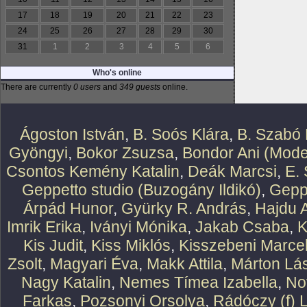
17
18
19
20
21
22
23
24
25
26
27
28
29
30
31
1
2
3
4
5
6
Who's online
There are currently
0 users
and
349 guests
online.
Ágoston István
,
B. Soós Klára
,
B. Szabó 
Gyöngyi
,
Bokor Zsuzsa
,
Bondor Ani (Mode
Csontos Kemény Katalin
,
Deák Marcsi
,
E.
Geppetto studio (Buzogány Ildikó)
,
Geppe
Árpád Hunor
,
Gyürky R. András
,
Hajdu 
Imrik Erika
,
Iványi Mónika
,
Jakab Csaba
,
K
Kis Judit
,
Kiss Miklós
,
Kisszebeni Marcel
Zsolt
,
Magyari Éva
,
Makk Attila
,
Márton Lász
Nagy Katalin
,
Nemes Tímea Izabella
,
No
Farkas
,
Pozsonyi Orsolya
,
Rádóczy (f) 