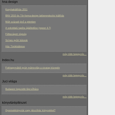
hna design
Konyhakiállítás 2011
BNV 2010 és Tér-forma-design lakberendezési kiállítás
Múlt századi jövő a jelenben
A sokoldalú tapéta újjáéledése (repost 4-7)
Félbevágott régiség
Színes gyűrt bútorok
Ház Törökbálinton
még több bejegyzés...
Index.hu
Fokhagymából gyúrt mátrixvilág a sivatag közepén
még több bejegyzés...
Juci világa
Budapest legszebb lépcsőháza
még több bejegyzés...
könyvtárépítészet
Gyermekkönyvtár vagy játszóház könyvekkel?