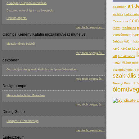
A szépség süllyedő katedrálisa
art d
apartman
Distorted natural light - az üvegtégla
kiállítás
beltéri alk
Lighting objects
cem
Cassandra
még több bejegyzés...
felirat
fertőrákos
f
Csontos Kemény Katalin mozaikművész műhelye
gyorsétterem
hag
Juhász Ádám
kac
Mozaikműhely belülről
kávé
kávézó
kép
még több bejegyzés...
loft
ludvík losos
dekooder
metál
Milánó
mini
oszlopburkolat
pa
Ösztöndíjas designerek kiállítása az Iparművészetiben
szakrális
még több bejegyzés...
Toronyi Péter
tábl
Designpumpa
ólomüve
Magyar betonbútor Milánóban
még több bejegyzés...
Dining Guide
Budapesti étteremdesign
még több bejegyzés...
Építészfórum