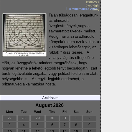
ólomüveg
üvegtégla
Templomablak Anno
Fény
Talán túlságosan leragadtunk
az ólmozott
üvegfestmények,vagy a
savmaratott üvegek mellett.
Pedig már a századforduló
környékén sem ezek voltak a
kizárólagos lehetőségek, az
"ablak " díszítésére. A
villanyvilágítás elterjedése
előtt, az üveggyártók mindent megpróbáltak, hogy
hogyan lehetne a lehető legtöbb fényt becsalogatni zárt
terek legtávolabbi zugaiba, vagy például földfelszín alatti
helységekbe is. Az egyik legjobb eredményt, a
prizmaüveg alkalmazása hozta.
Archívum
August 2026
Mon
Tue
Wed
Thu
Fri
Sat
Sun
27
28
29
30
31
1
2
3
4
5
6
7
8
9
10
11
12
13
14
15
16