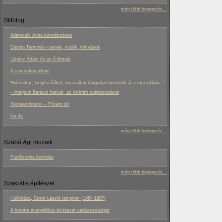
még több bejegyzés...
Stilblog
Adamcsik Anita bútorékszerei
Design Terminál – tervek, víziók, kihívások
Juhász Ádám és az ő lámpái
A cementlap jelene
“Bútorokat, kiegészítőket, használati tárgyakat mentünk át a mai világba.”
- Interjúnk Baracsi Katival, az Artkraft tulajdonosával
Sporaarchitects – Fővám tér
Na-Ja
még több bejegyzés...
Szabó Ági mozaik
Fürdőszoba burkolás
még több bejegyzés...
Szakrális építészet
Hollóháza, Szent László templom (1964-1967)
A kortárs evangélikus építészet sajátszerűségei