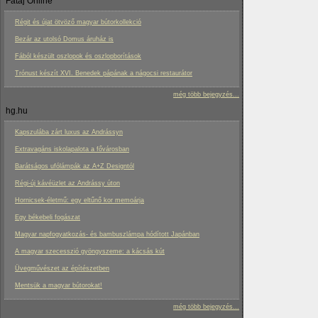
Fatáj Online
Régit és újat ötvöző magyar bútorkollekció
Bezár az utolsó Domus áruház is
Fából készült oszlopok és oszlopborítások
Trónust készít XVI. Benedek pápának a nágocsi restaurátor
még több bejegyzés...
hg.hu
Kapszulába zárt luxus az Andrássyn
Extravagáns iskolapalota a fővárosban
Barátságos ufólámpák az A+Z Designtól
Régi-új kávéüzlet az Andrássy úton
Hornicsek-életmű: egy eltűnő kor memoárja
Egy békebeli fogászat
Magyar napfogyatkozás- és bambuszlámpa hódított Japánban
A magyar szecesszió gyöngyszeme: a kácsás kút
Üvegművészet az építészetben
Mentsük a magyar bútorokat!
még több bejegyzés...