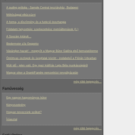
A puding próbája - Sample Central tesztáruház, Budapest
Méltósággal elbúcsúzni
A forma, a díszítmény és a funkció összhangja
Földalatti helyzetkép: szerkezetkész metróállomások (1.)
A Szezám kitárult...
Biedermeier a’la Geppetto
Vásároljon hazait! - megnyílt a Magyar Bútor Galéria első bemutatóterme
Öntöttvas oszlopok és üvegfalak között - irodabelső a Flórián Udvarban
Múlt idő - jelen való. Egy igazi kiállítás Lajta Béla munkásságáról
Magyar siker a GranitiFiandre nemzetközi tervpályázatán
még több bejegyzés...
Faművesség
Egy nagyon hagyományos bútor
Könyvszekrény
Hogyan tervezzünk széket?
Íróasztal
még több bejegyzés...