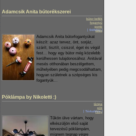
Adamcsik Anita bútorékszerei
bútor kellék
fogantyú
gomb
Stilblog
tábla
Adamcsik Anita bútorfogantyúkat
készít: azaz tervez, önt, sorjáz,
szárít, tisztít, csiszol, éget és végül
fest… hogy egy bútor még közelebb
kerülhessen tulajdonosához. Anitával
mesés otthonában beszélgettem,
műhelyében pedig megcsodálhattam,
hogyan születnek a szépséges kis
fogantyúk…
Póklámpa by Nikoletti :)
lámpa
pók
Térkultúra
Fény
Tűkön ülve vártam, hogy
elkészüljön első saját
tervezésű póklámpám,
mígnem tegnap végre