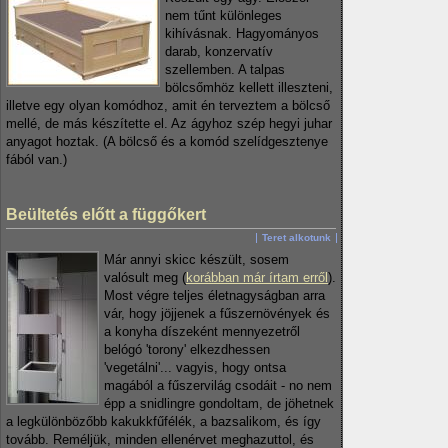
nem tűnt különleges
kihívásnak. Hagyományos
darab, konzervatív
szellemben. A talpas
bölcsőmhöz kellett illeszteni,
illetve egy olyan komódhoz, amit én terveztem a bölcső
mellé, de más készítette el. Az ágyhoz szép hegyi juhar
anyagot hoztak. (A bölcső és a komód szelídgesztenye
fából van.)
Beültetés előtt a függőkert
Teret alkotunk
Már annyi skicc készült, sosem
valósult meg (
korábban már írtam erről
).
Most végre teljes életnagyságban arra
vár, hogy jöjjenek a fűszernövények és
a konyha díszeként mennyezetről
belógó 'torony' elkezdhessen
'vegetálni'... vagyis, hogy ontsa
magából a fűszervilág csodáit - no nem
épp a snidlingre gondoltam, de jöhetnek
a legkülönbözőbb kakukkfűfélék, a bazsalikom, és így
tovább. Reméljük, minden ellenérvet meghazuttol, és