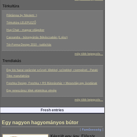
Térkultúra
Póklámpa by Nikoletti :)
Térkultúra LELEPLEZŐ
Hug Chair - magyar világsiker
Cassandra - bútorgyártás Békéscsabán (1.rész)
Tér-Forma-Design 2010 - tudósítás
még több bejegyzés...
Trendlakás
Egy kis hazai varázslat szívvel- lélekkel, színekkel, csempével...Pataki
Tiles manufaktúra
Freshka Design, Freshka + RS Bútoráruház = Mesevilág egy óvodának
Egy reneszánsz lélek eklektikus elméje
még több bejegyzés...
Fresh entries
Egy nagyon hagyományos bútor
Faművesség
Készült egy ágy. Először