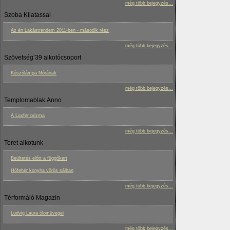
még több bejegyzés...
Szoba Kilatassal
Az én Lakástrendem 2011-ben - második rész
még több bejegyzés...
Szövetség’39 alkotócsoport
Kúszólámpa Nórának
még több bejegyzés...
Templomablak Anno
A Luxfer prizma
még több bejegyzés...
Teret alkotunk
Beültetés előtt a függőkert
Hófehér konyha vörös sálban
még több bejegyzés...
Térformáló Magazin
Ludvig Laura ólomüvegei
még több bejegyzés...