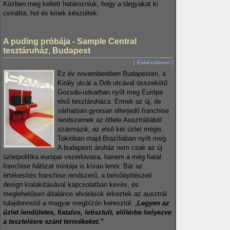
Közben meg kellett határozniuk, hogy a tárgyakat ki
csinálta, hol és kinek készültek.
A puding próbája - Sample Central
tesztáruház, Budapest
Építészfórum
Ez év novemberében Budapesten, a
Király utcát a Dob utcával összekötő
Gozsdu-udvarban nyílt meg Európa
első tesztáruháza. Ennek az új, de
várhatóan gyorsan elterjedő franchise
rendszernek az ötlete Ausztráliából
származik, az első két üzlet mégis
Tokióban majd Brazíliában nyílt meg.
A budapesti áruház nem csak az új
üzletpolitika európai vezérlovasa, hanem a még fiatal
franchise hálózat mintája is kíván lenni. Bár az
értékesítés franchise rendszerű, a belsőépítészeti
design kialakításával kapcsolatban kevés, és
meglehetősen általános elvárások érkeztek az ausztrál
tulajdonostól a magyar megbízón keresztül. „
Legyen az
üzlet lendületes, fiatalos, letisztult, előtérbe helyezve
a tesztelésre szánt termékeket.”