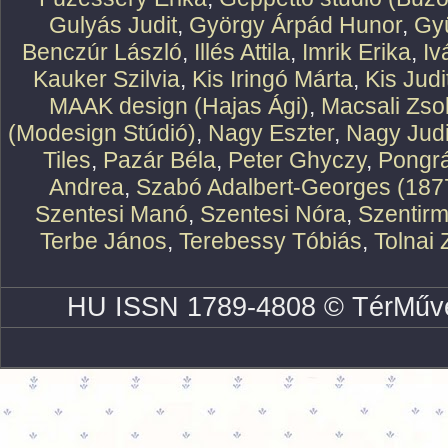
Gulyás Judit
,
György Árpád Hunor
,
Gy
Benczúr László
,
Illés Attila
,
Imrik Erika
,
Iv
Kauker Szilvia
,
Kis Iringó Márta
,
Kis Judi
MAAK design (Hajas Ági)
,
Macsali Zsol
(Modesign Stúdió)
,
Nagy Eszter
,
Nagy Judi
Tiles
,
Pazár Béla
,
Peter Ghyczy
,
Pongr
Andrea
,
Szabó Adalbert-Georges (187
Szentesi Manó
,
Szentesi Nóra
,
Szentirm
Terbe János
,
Terebessy Tóbiás
,
Tolnai 
HU ISSN 1789-4808 © TérMűve