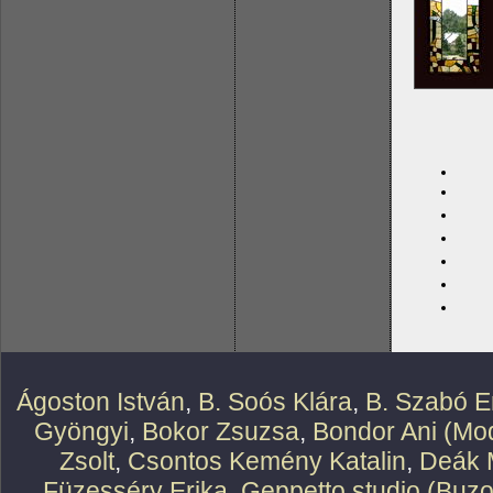
Ágoston István
,
B. Soós Klára
,
B. Szabó E
Gyöngyi
,
Bokor Zsuzsa
,
Bondor Ani (Mod
Zsolt
,
Csontos Kemény Katalin
,
Deák 
Füzesséry Erika
,
Geppetto studio (Buzo