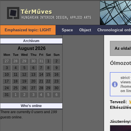
Emphasized topic: LIGHT
Space
Object
Chronological ord
Archívum
August 2026
Az oldal
Mon
Tue
Wed
Thu
Fri
Sat
Sun
27
28
29
30
31
1
2
Ólmozot
3
4
5
6
7
8
9
10
11
12
13
14
15
16
stric
17
18
19
20
21
22
23
views
/home
24
25
26
27
28
29
30
on lin
31
1
2
3
4
5
6
Tervező:
Who's online
Elkészülé
There are currently
0 users
and
199
guests
online.
Jászberényi 