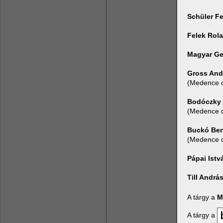
Schüler F
Felek Rol
Magyar Ge
Gross And
(Medence c
Bodóczky 
(Medence c
Buckó Be
(Medence c
Pápai Istv
Till Andrá
A tárgy a
M
A tárgy a