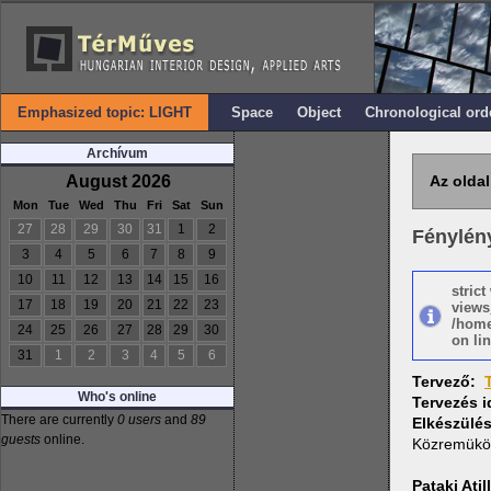
Emphasized topic: LIGHT
Space
Object
Chronological ord
Archívum
August 2026
Az oldal
Mon
Tue
Wed
Thu
Fri
Sat
Sun
27
28
29
30
31
1
2
Fénylén
3
4
5
6
7
8
9
10
11
12
13
14
15
16
stric
17
18
19
20
21
22
23
views
/home
24
25
26
27
28
29
30
on lin
31
1
2
3
4
5
6
Tervező:
Who's online
Tervezés 
There are currently
0 users
and
89
Elkészülé
guests
online.
Közremükö
Pataki Atil