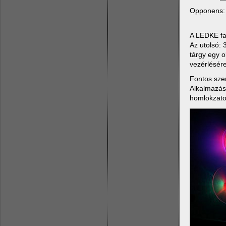
Opponens
A LEDKE fan
Az utolsó: 
tárgy egy 
vezérlésére
Fontos szem
Alkalmazási
homlokzatok