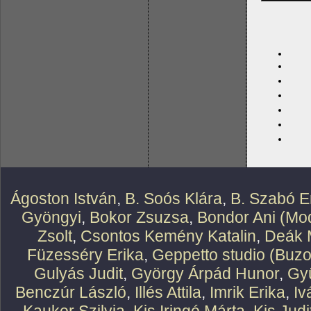
Ágoston István
,
B. Soós Klára
,
B. Szabó E
Gyöngyi
,
Bokor Zsuzsa
,
Bondor Ani (Mod
Zsolt
,
Csontos Kemény Katalin
,
Deák 
Füzesséry Erika
,
Geppetto studio (Buzo
Gulyás Judit
,
György Árpád Hunor
,
Gy
Benczúr László
,
Illés Attila
,
Imrik Erika
,
Iv