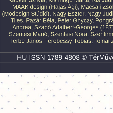
Kauker Szilvia
,
Kis Iringó Márta
,
Kis Judi
MAAK design (Hajas Ági)
,
Macsali Zsol
(Modesign Stúdió)
,
Nagy Eszter
,
Nagy Judi
Tiles
,
Pazár Béla
,
Peter Ghyczy
,
Pongr
Andrea
,
Szabó Adalbert-Georges (187
Szentesi Manó
,
Szentesi Nóra
,
Szentirm
Terbe János
,
Terebessy Tóbiás
,
Tolnai 
HU ISSN 1789-4808 © TérMűve