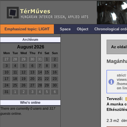
Emphasized topic: LIGHT
Space
Object
Chronological ord
Archívum
August 2026
Az oldal
Mon
Tue
Wed
Thu
Fri
Sat
Sun
27
28
29
30
31
1
2
Magánhá
3
4
5
6
7
8
9
10
11
12
13
14
15
16
stric
17
18
19
20
21
22
23
views
/home
24
25
26
27
28
29
30
on lin
31
1
2
3
4
5
6
Tervező:
Who's online
A munka c
There are currently
0 users
and
317
Elkészülé
guests
online.
2.3 m2 ólm