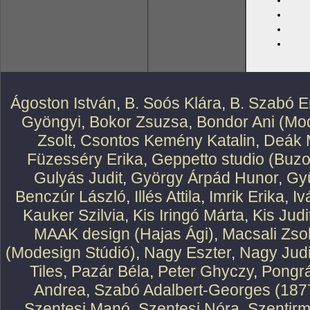
Ágoston István
,
B. Soós Klára
,
B. Szabó E
Gyöngyi
,
Bokor Zsuzsa
,
Bondor Ani (Mod
Zsolt
,
Csontos Kemény Katalin
,
Deák 
Füzesséry Erika
,
Geppetto studio (Buzo
Gulyás Judit
,
György Árpád Hunor
,
Gy
Benczúr László
,
Illés Attila
,
Imrik Erika
,
Iv
Kauker Szilvia
,
Kis Iringó Márta
,
Kis Judi
MAAK design (Hajas Ági)
,
Macsali Zsol
(Modesign Stúdió)
,
Nagy Eszter
,
Nagy Judi
Tiles
,
Pazár Béla
,
Peter Ghyczy
,
Pongr
Andrea
,
Szabó Adalbert-Georges (187
Szentesi Manó
,
Szentesi Nóra
,
Szentirm