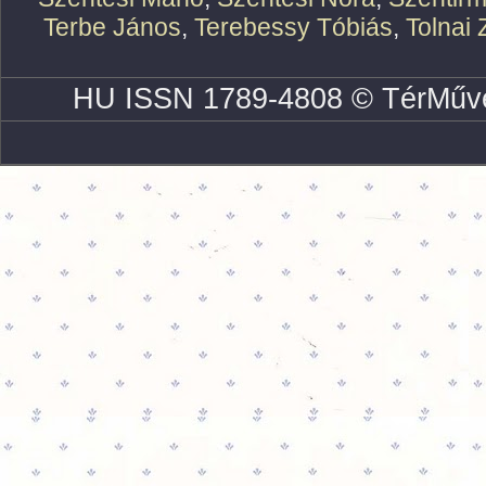
Terbe János
,
Terebessy Tóbiás
,
Tolnai 
HU ISSN 1789-4808 © TérMűve