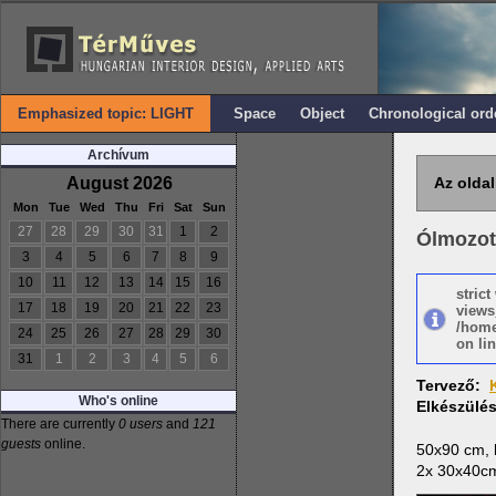
Emphasized topic: LIGHT
Space
Object
Chronological ord
Archívum
August 2026
Az oldal
Mon
Tue
Wed
Thu
Fri
Sat
Sun
27
28
29
30
31
1
2
Ólmozott
3
4
5
6
7
8
9
10
11
12
13
14
15
16
stric
17
18
19
20
21
22
23
views
/home
24
25
26
27
28
29
30
on lin
31
1
2
3
4
5
6
Tervező:
Who's online
Elkészülé
There are currently
0 users
and
121
guests
online.
50x90 cm, k
2x 30x40cm,