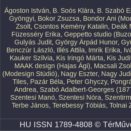
Ágoston István
,
B. Soós Klára
,
B. Szabó E
Gyöngyi
,
Bokor Zsuzsa
,
Bondor Ani (Mod
Zsolt
,
Csontos Kemény Katalin
,
Deák 
Füzesséry Erika
,
Geppetto studio (Buzo
Gulyás Judit
,
György Árpád Hunor
,
Gy
Benczúr László
,
Illés Attila
,
Imrik Erika
,
Iv
Kauker Szilvia
,
Kis Iringó Márta
,
Kis Judi
MAAK design (Hajas Ági)
,
Macsali Zsol
(Modesign Stúdió)
,
Nagy Eszter
,
Nagy Judi
Tiles
,
Pazár Béla
,
Peter Ghyczy
,
Pongr
Andrea
,
Szabó Adalbert-Georges (187
Szentesi Manó
,
Szentesi Nóra
,
Szentirm
Terbe János
,
Terebessy Tóbiás
,
Tolnai 
HU ISSN 1789-4808 © TérMűve