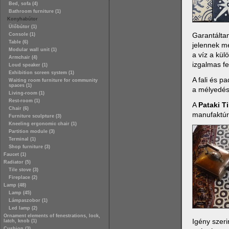
Bed, sofa (4)
Bathroom furniture (1)
Konyhabútor
Ülőbútor (1)
Garantálta
Console (1)
Table (6)
jelennek me
Modular wall unit (1)
a víz a kül
Armchair (4)
izgalmas fe
Loud speaker (1)
Exhibition screen system (1)
A fali és p
Waiting room furniture for community
spaces (1)
a mélyedés
Living-room (1)
Rest-room (1)
A
Pataki Ti
Chair (6)
manufaktúra
Furniture sculpture (3)
Kneeling ergonomic chair (1)
Partition module (3)
Terminal (1)
Shop furniture (3)
Faucet (1)
Radiator (5)
Tile stove (3)
Fireplace (2)
Lamp (48)
Lamp (45)
Lámpaszobor (1)
Led lamp (2)
Ornament elements of fenestrations, lock,
Igény szeri
latch, knob (1)
Cushion (3)