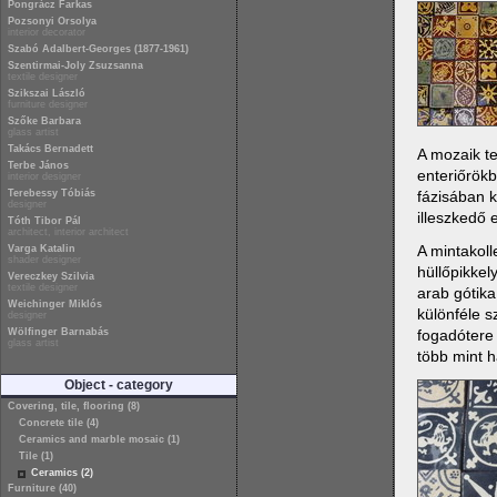
Pongrácz Farkas
Pozsonyi Orsolya
interior decorator
Szabó Adalbert-Georges (1877-1961)
Szentirmai-Joly Zsuzsanna
textile designer
Szikszai László
furniture designer
Szőke Barbara
glass artist
Takács Bernadett
A mozaik t
Terbe János
enteriőrökb
interior designer
Terebessy Tóbiás
fázisában 
designer
illeszkedő 
Tóth Tibor Pál
architect, interior architect
A mintakoll
Varga Katalin
shader designer
hüllőpikkel
Vereczkey Szilvia
textile designer
arab gótika
Weichinger Miklós
különféle s
designer
Wölfinger Barnabás
fogadótere
glass artist
több mint 
Object - category
Covering, tile, flooring (8)
Concrete tile (4)
Ceramics and marble mosaic (1)
Tile (1)
Ceramics (2)
Furniture (40)