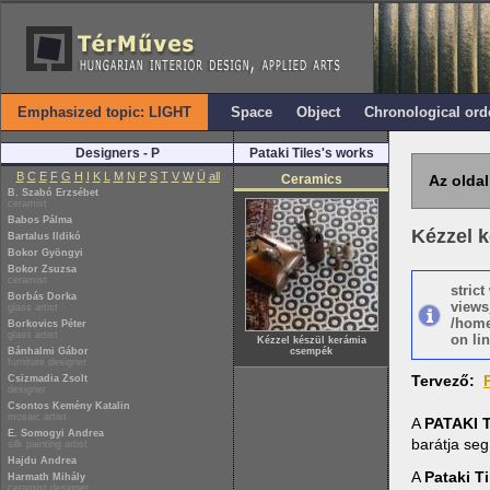
Emphasized topic: LIGHT
Space
Object
Chronological ord
Designers - P
Pataki Tiles's works
B
C
E
F
G
H
I
K
L
M
N
P
S
T
V
W
Ü
all
Ceramics
Az oldal
B. Szabó Erzsébet
ceramist
Babos Pálma
Kézzel 
Bartalus Ildikó
Bokor Gyöngyi
Bokor Zsuzsa
ceramist
stric
Borbás Dorka
views
glass artist
/home
Borkovics Péter
glass artist
on lin
Kézzel készül kerámia
Bánhalmi Gábor
csempék
furniture designer
Tervező:
Csizmadia Zsolt
designer
Csontos Kemény Katalin
mosaic artist
A
PATAKI 
E. Somogyi Andrea
barátja se
silk painting artist
Hajdu Andrea
A
Pataki Ti
Harmath Mihály
ceramist designer