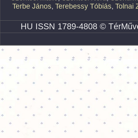
Terbe János
,
Terebessy Tóbiás
,
Tolnai 
HU ISSN 1789-4808 © TérMűve