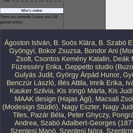
Who's online
There are currently
0 users
and
139
guests
online.
Ágoston István
,
B. Soós Klára
,
B. Szabó E
Gyöngyi
,
Bokor Zsuzsa
,
Bondor Ani (Mod
Zsolt
,
Csontos Kemény Katalin
,
Deák 
Füzesséry Erika
,
Geppetto studio (Buzo
Gulyás Judit
,
György Árpád Hunor
,
Gy
Benczúr László
,
Illés Attila
,
Imrik Erika
,
Iv
Kauker Szilvia
,
Kis Iringó Márta
,
Kis Judi
MAAK design (Hajas Ági)
,
Macsali Zsol
(Modesign Stúdió)
,
Nagy Eszter
,
Nagy Judi
Tiles
,
Pazár Béla
,
Peter Ghyczy
,
Pongr
Andrea
,
Szabó Adalbert-Georges (187
Szentesi Manó
,
Szentesi Nóra
,
Szentirm