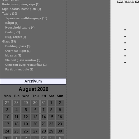
számára sz
Portal inscription, sign (1)
Sign boards, name-plate (1)
Textile (30)
Tapestries, wall-hangings (16)
Kárpit (1)
Household textile (4)
Ceiling (1)
Rug, carpet (8)
Glass (19)
Building glass (3)
Overhead light (1)
Mozaics (3)
Stained glass window (9)
Ólmozott üveg restaurálás (1)
Partition module (2)
Archívum
August 2026
Mon
Tue
Wed
Thu
Fri
Sat
Sun
27
28
29
30
31
1
2
3
4
5
6
7
8
9
10
11
12
13
14
15
16
17
18
19
20
21
22
23
24
25
26
27
28
29
30
31
1
2
3
4
5
6