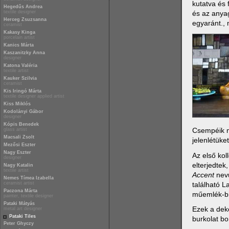
kutatva és
Hegedűs Andrea
és az anyag
textile designer
Herceg Zsuzsanna
egyaránt., 
ceramist
Kakasy Kinga
porcelain artist
Kanics Márta
Kaszanitzky Anna
designer
Katona Valéria
textile artist
Kauker Szilvia
ceramist
Kis Iringó Márta
textile designer applied artist
Kiss Miklós
Kodolányi Gábor
designer
Kópis Benedek
Csempéik m
glass artist
Macsali Zsolt
jelenlétüke
Mezősi Eszter
Nagy Eszter
Az első kol
designer
elterjedtek
Nagy Katalin
textile artist
Accent
nevű
Nemes Tímea Izabella
található L
ceramist artist
Paczona Márta
műemlék-b
painter, textile designer
Pataki Mátyás
Ezek a deko
metal art designer
Pataki Tiles
burkolat bo
Peter Ghyczy