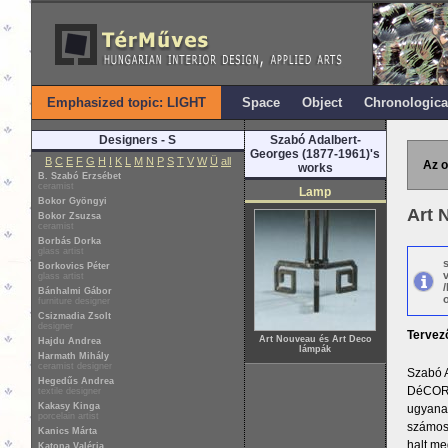
Emphasized topic: LIGHT
Space
Object
Chronologica
Designers - S
Szabó Adalbert-
Georges (1877-1961)'s
B
C
E
F
G
H
I
K
L
M
N
P
S
T
V
W
Ü
all
Az o
works
B. Szabó Erzsébet
ceramist
Lamp
Bokor Gyöngyi
Art 
Bokor Zsuzsa
ceramist
Borbás Dorka
glass artist
Borkovics Péter
glass artist
Bánhalmi Gábor
o
furniture designer
Csizmadia Zsolt
designer
Tervez
Art Nouveau és Art Deco
Hajdu Andrea
lámpák
Harmath Mihály
ceramist designer
Szabó A
Hegedűs Andrea
DéCORAT
textile designer
Kakasy Kinga
ugyanak
porcelain artist
számos 
Kanics Márta
halt me
Katona Valéria