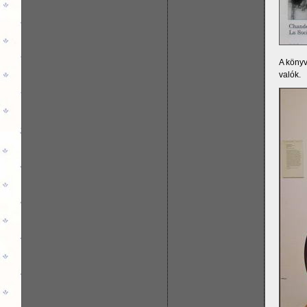
A köny
valók.