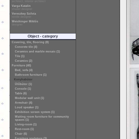
architect, interior architect
Varga Katalin
shader designer
Vereczkey Szilvia
textile designer
Weichinger Miklós
designer
Object - category
Covering, tile, flooring (8)
Concrete tile (4)
Ceramics and marble mosaic (1)
Tile (1)
Ceramics (2)
Furniture (40)
Bed, sofa (4)
Bathroom furniture (1)
Konyhabútor
Ülőbútor (1)
Console (1)
Table (6)
Modular wall unit (1)
Armchair (4)
Loud speaker (1)
Exhibition screen system (1)
Waiting room furniture for community
spaces (1)
Living-room (1)
Rest-room (1)
Chair (6)
Furniture sculpture (3)