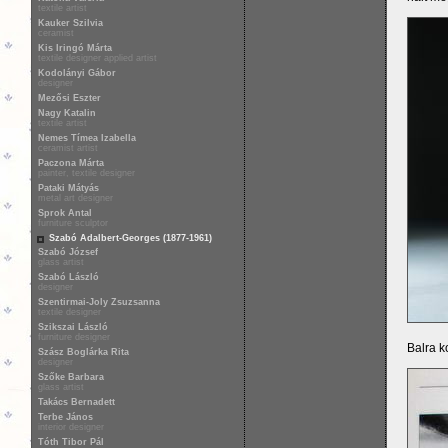
textile artist
Kauker Szilvia
ceramist
Kis Iringó Márta
textile designer applied artist
Kodolányi Gábor
designer
Mezősi Eszter
Nagy Katalin
textile artist
Nemes Tímea Izabella
ceramist artist
Paczona Márta
painter, textile designer
Pataki Mátyás
metal art designer
Sprok Antal
furniture sculptor
Szabó Adalbert-Georges (1877-1961)
Szabó József
glass artist
Szabó László
designer
Szentirmai-Joly Zsuzsanna
textile designer
Szikszai László
furniture designer
Balra k
Szász Boglárka Rita
designer
Szőke Barbara
glass artist
Takács Bernadett
Terbe János
interior designer
Tóth Tibor Pál