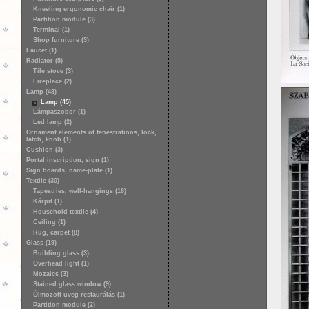
Kneeling ergonomic chair (1)
Partition module (3)
Terminal (1)
Shop furniture (3)
Faucet (1)
Radiator (5)
Tile stove (3)
Fireplace (2)
Lamp (48)
Lamp (45)
Lámpaszobor (1)
Led lamp (2)
Ornament elements of fenestrations, lock,
latch, knob (1)
Cushion (3)
Portal inscription, sign (1)
Sign boards, name-plate (1)
Textile (30)
Tapestries, wall-hangings (16)
Kárpit (1)
Household textile (4)
Ceiling (1)
Rug, carpet (8)
Glass (19)
Building glass (3)
Overhead light (1)
Mozaics (3)
Stained glass window (9)
Ólmozott üveg restaurálás (1)
Partition module (2)