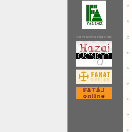
Our vocational supporters
.