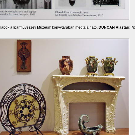
vlapok a Iparművészeti Múzeum könyvtárában megtalálható,
DUNCAN Alastair
:
Th