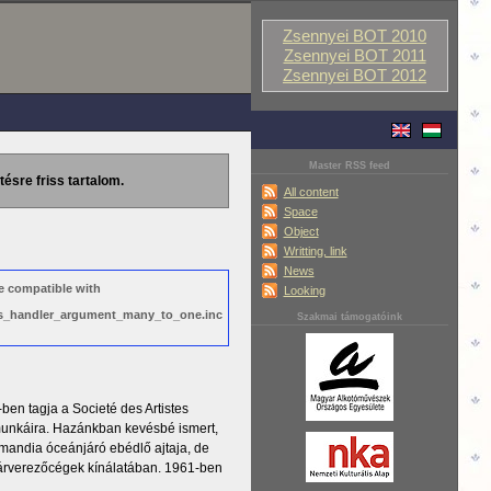
Zsennyei BOT 2010
Zsennyei BOT 2011
Zsennyei BOT 2012
Master RSS feed
tésre friss tartalom.
All content
Space
Object
Writting, link
News
e compatible with
Looking
ews_handler_argument_many_to_one.inc
Szakmai támogatóink
en tagja a Societé des Artistes
munkáira. Hazánkban kevésbé ismert,
mandia óceánjáró ebédlő ajtaja, de
i árverezőcégek kínálatában. 1961-ben