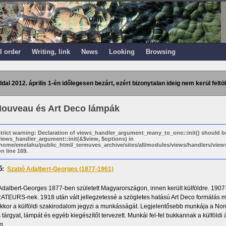
l order
Writing, link
News
Looking
Browsing
ldal 2012. április 1-én időlegesen bezárt, ezért bizonytalan ideig nem kerül feltöl
Nouveau és Art Deco lámpák
strict warning: Declaration of views_handler_argument_many_to_one::init() should b
views_handler_argument::init(&$view, $options) in
/home/emelahu/public_html/_termuves_archive/sites/all/modules/views/handlers/vi
n line 169.
ő:
Szabó Adalbert-Georges (1877-1961)
dalbert-Georges 1877-ben született Magyarországon, innen került külföldre. 1907-b
EURS-nek. 1918 után vált jellegzetessé a szögletes hatású Art Deco formálás 
kor a külföldi szakirodalom jegyzi a munkásságát. Legjelentősebb munkája a Nor
tárgyat, lámpát és egyéb kiegészítőt tervezett. Munkái fel-fel bukkannak a külföld
g.