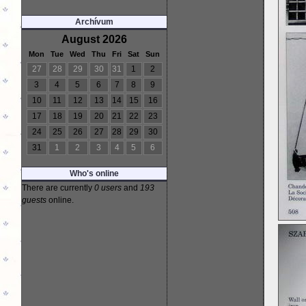
Archívum
August 2026
Mon
Tue
Wed
Thu
Fri
Sat
Sun
27
28
29
30
31
1
2
3
4
5
6
7
8
9
10
11
12
13
14
15
16
17
18
19
20
21
22
23
24
25
26
27
28
29
30
31
1
2
3
4
5
6
Who's online
There are currently
0 users
and
193
guests
online.