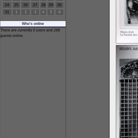
24
25
26
27
28
29
30
31
1
2
3
4
5
6
Who's online
There are currently
0 users
and
288
guests
online.