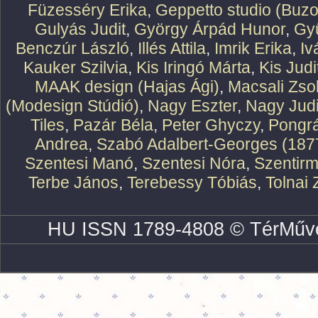
Füzesséry Erika
,
Geppetto studio (Buzo
Gulyás Judit
,
György Árpád Hunor
,
Gy
Benczúr László
,
Illés Attila
,
Imrik Erika
,
Iv
Kauker Szilvia
,
Kis Iringó Márta
,
Kis Judi
MAAK design (Hajas Ági)
,
Macsali Zsol
(Modesign Stúdió)
,
Nagy Eszter
,
Nagy Judi
Tiles
,
Pazár Béla
,
Peter Ghyczy
,
Pongr
Andrea
,
Szabó Adalbert-Georges (187
Szentesi Manó
,
Szentesi Nóra
,
Szentirm
Terbe János
,
Terebessy Tóbiás
,
Tolnai 
HU ISSN 1789-4808 © TérMűve