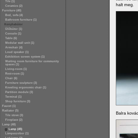
Tile (1)
halt meg.
Ceramics (2)
Furniture (40)
Bed, sofa (4)
Bathroom furniture (1)
Konyhabútor
Ülőbútor (1)
Console (1)
Table (6)
Modular wall unit (1)
Armchair (4)
Loud speaker (1)
Exhibition screen system (1)
Waiting room furniture for community
spaces (1)
Living-room (1)
Rest-room (1)
Chair (6)
Furniture sculpture (3)
Kneeling ergonomic chair (1)
Partition module (3)
Terminal (1)
Shop furniture (3)
Faucet (1)
Radiator (5)
Balra ková
Tile stove (3)
Fireplace (2)
Lamp (48)
Lamp (45)
Lámpaszobor (1)