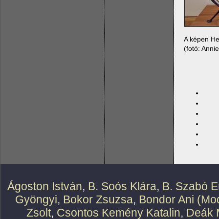
A képen Hec
(fotó: Anni
Ágoston István
,
B. Soós Klára
,
B. Szabó E
Gyöngyi
,
Bokor Zsuzsa
,
Bondor Ani (Mod
Zsolt
,
Csontos Kemény Katalin
,
Deák 