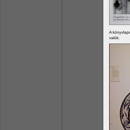
A könyvlap
valók.