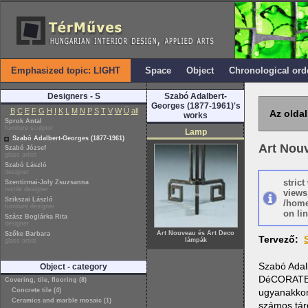
Emphasized topic: LIGHT
Space
Object
Chronological ord
Designers - S
Szabó Adalbert-
Georges (1877-1961)'s
B
C
E
F
G
H
I
K
L
M
N
P
S
T
V
W
Ü
all
Az oldal
works
Sprok Antal
furniture sculptor
Lamp
Szabó Adalbert-Georges (1877-1961)
Art Nou
Szabó József
glass artist
Szabó László
designer
stric
Szentirmai-Joly Zsuzsanna
textile designer
views
Szikszai László
/home
furniture designer
on lin
Szász Boglárka Rita
designer
Art Nouveau és Art Deco
Szőke Barbara
Tervező:
lámpák
glass artist
Szabó Adalb
Object - category
DéCORATEUR
Covering, tile, flooring (8)
Concrete tile (4)
ugyanakkor
Ceramics and marble mosaic (1)
számos tárg