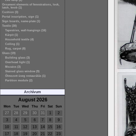
Led lamp (2)
Ornament elements of fenestrations, lock,
latch, knob (1)
Cushion (3)
Portal inscription, sign (1)
Sign boards, name-plate (1)
Textile (30)
Tapestries, wall-hangings (16)
Kárpit (1)
Household textile (4)
Ceiling (1)
Rug, carpet (8)
Glass (19)
Building glass (3)
Overhead light (1)
Mozaics (3)
Stained glass window (9)
Ólmozott üveg restaurálás (1)
Partition module (2)
Archívum
August 2026
Mon
Tue
Wed
Thu
Fri
Sat
Sun
27
28
29
30
31
1
2
3
4
5
6
7
8
9
10
11
12
13
14
15
16
17
18
19
20
21
22
23