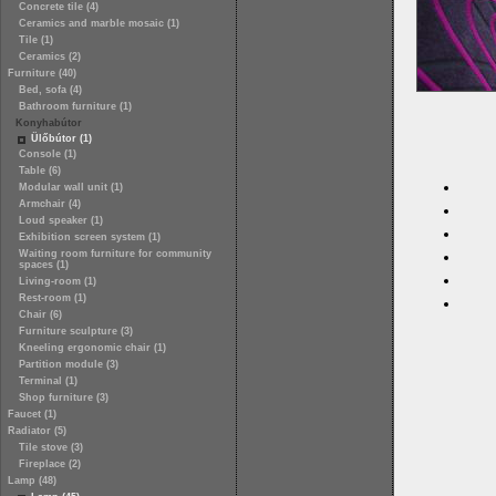
Concrete tile (4)
Ceramics and marble mosaic (1)
Tile (1)
Ceramics (2)
Furniture (40)
Bed, sofa (4)
Bathroom furniture (1)
Konyhabútor
Ülőbútor (1)
Console (1)
Table (6)
Modular wall unit (1)
Armchair (4)
Loud speaker (1)
Exhibition screen system (1)
Waiting room furniture for community
spaces (1)
Living-room (1)
Rest-room (1)
Chair (6)
Furniture sculpture (3)
Kneeling ergonomic chair (1)
Partition module (3)
Terminal (1)
Shop furniture (3)
Faucet (1)
Radiator (5)
Tile stove (3)
Fireplace (2)
Lamp (48)