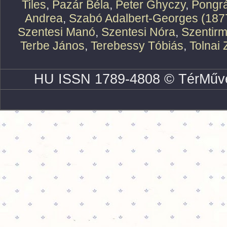
Tiles
,
Pazár Béla
,
Peter Ghyczy
,
Pongr
Andrea
,
Szabó Adalbert-Georges (187
Szentesi Manó
,
Szentesi Nóra
,
Szentirm
Terbe János
,
Terebessy Tóbiás
,
Tolnai 
HU ISSN 1789-4808 © TérMűve