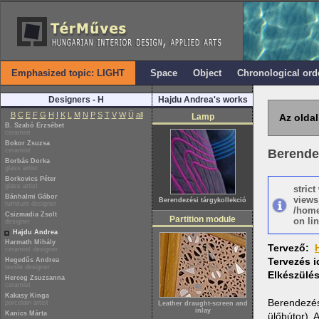
Emphasized topic: LIGHT
Space
Object
Chronological ord
Designers - H
Hajdu Andrea's works
B
C
E
F
G
H
I
K
L
M
N
P
S
T
V
W
Ü
all
Lamp
Az oldal
B. Szabó Erzsébet
ceramist
Bokor Zsuzsa
ceramist
Berendez
Borbás Dorka
glass artist
Borkovics Péter
glass artist
stric
Bánhalmi Gábor
views
Berendezési tárgykollekció
furniture designer
/home
Csizmadia Zsolt
Partition module
on lin
designer
Hajdu Andrea
Harmath Mihály
Tervező:
ceramist designer
Tervezés 
Hegedűs Andrea
textile designer
Elkészülé
Herceg Zsuzsanna
ceramist
Kakasy Kinga
Berendezési
porcelain artist
Leather draught-screen and
inlay
Kanics Márta
ülőbútor). 