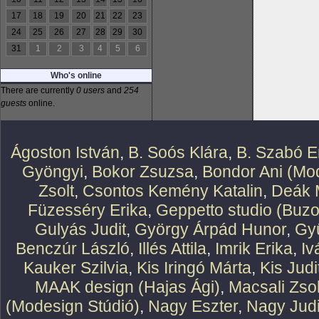
17
18
19
20
21
22
23
24
25
26
27
28
29
30
31
1
2
3
4
5
6
Who's online
There are currently
0 users
and
254
guests
online.
Ágoston István
,
B. Soós Klára
,
B. Szabó E
Gyöngyi
,
Bokor Zsuzsa
,
Bondor Ani (Mod
Zsolt
,
Csontos Kemény Katalin
,
Deák 
Füzesséry Erika
,
Geppetto studio (Buzo
Gulyás Judit
,
György Árpád Hunor
,
Gy
Benczúr László
,
Illés Attila
,
Imrik Erika
,
Iv
Kauker Szilvia
,
Kis Iringó Márta
,
Kis Judi
MAAK design (Hajas Ági)
,
Macsali Zsol
(Modesign Stúdió)
,
Nagy Eszter
,
Nagy Judi