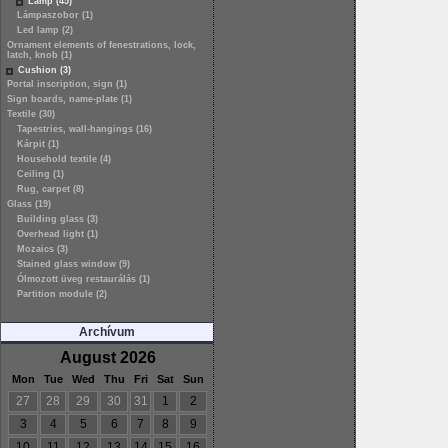
Lamp (45)
Lámpaszobor (1)
Led lamp (2)
Ornament elements of fenestrations, lock,
latch, knob (1)
Cushion (3)
Portal inscription, sign (1)
Sign boards, name-plate (1)
Textile (30)
Tapestries, wall-hangings (16)
Kárpit (1)
Household textile (4)
Ceiling (1)
Rug, carpet (8)
Glass (19)
Building glass (3)
Overhead light (1)
Mozaics (3)
Stained glass window (9)
Ólmozott üveg restaurálás (1)
Partition module (2)
Archívum
August 2026
Mon
Tue
Wed
Thu
Fri
Sat
Sun
27
28
29
30
31
1
2
3
4
5
6
7
8
9
10
11
12
13
14
15
16