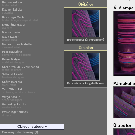
Katona Valéria
Ülőbútor
textile artist
Állólámpa
Kauker Szilvia
ceramist
Kis Iringó Márta
textile designer applied artist
Kodolányi Gábor
designer
Mezősi Eszter
Nagy Katalin
textile artist
Berendezési tárgykollekció
Nemes Tímea Izabella
ceramist artist
Cushion
Paczona Márta
painter, textile designer
Pataki Mátyás
metal art designer
Szentirmai-Joly Zsuzsanna
textile designer
Szikszai László
furniture designer
Szőke Barbara
Párnakoll
Berendezési tárgykollekció
glass artist
Tóth Tibor Pál
architect, interior architect
Varga Katalin
shader designer
Vereczkey Szilvia
textile designer
Weichinger Miklós
designer
Ülőbútor
Object - category
Covering, tile, flooring (8)