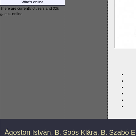
Who's online
There are currently
0 users
and
320
guests
online.
Ágoston István
,
B. Soós Klára
,
B. Szabó E