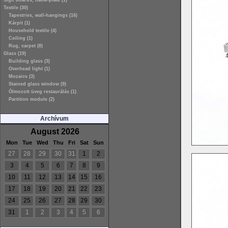
Sign boards, name-plate (1)
Textile (30)
Tapestries, wall-hangings (16)
Kárpit (1)
Household textile (4)
Ceiling (1)
Rug, carpet (8)
Glass (19)
Building glass (3)
Overhead light (1)
Mozaics (3)
Stained glass window (9)
Ólmozott üveg restaurálás (1)
Partition module (2)
Archívum
August 2026
Mon
Tue
Wed
Thu
Fri
Sat
Sun
27
28
29
30
31
1
2
3
4
5
6
7
8
9
10
11
12
13
14
15
16
17
18
19
20
21
22
23
24
25
26
27
28
29
30
31
1
2
3
4
5
6