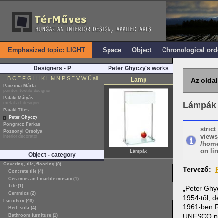
Emphasized topic: LIGHT
Space
Object
Chronological ord
Designers - P
Peter Ghyczy's works
B
C
E
F
G
H
I
K
L
M
N
P
S
T
V
W
Ü
all
Lamp
Az oldal
Paczona Márta
painter, textile designer
Pataki Mátyás
metal art designer
Lámpák
Pataki Tiles
Peter Ghyczy
Pongrácz Farkas
stric
Pozsonyi Orsolya
views
interior decorator
/home
on lin
Lámpák
Object - category
Covering, tile, flooring (8)
Tervező:
Concrete tile (4)
Ceramics and marble mosaic (1)
Tile (1)
„Peter Ghy
Ceramics (2)
1954-től, 
Furniture (40)
1961-ben Ru
Bed, sofa (4)
UNESCO pro
Bathroom furniture (1)