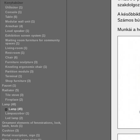
Konyhabútor
szakdolgoza
Ülőbútor (1)
Console (1)
A későbbik
Table (6)
Számos búto
Modular wall unit (1)
Armchair (4)
Munkái a h
Loud speaker (1)
Exhibition screen system (1)
Waiting room furniture for community
spaces (1)
Living-room (1)
Rest-room (1)
Chair (6)
Furniture sculpture (3)
Kneeling ergonomic chair (1)
Partition module (3)
Terminal (1)
Shop furniture (3)
Faucet (1)
Radiator (5)
Tile stove (3)
Fireplace (2)
Lamp (48)
Lamp (45)
Lámpaszobor (1)
Led lamp (2)
Ornament elements of fenestrations, lock,
latch, knob (1)
Cushion (3)
Portal inscription, sign (1)