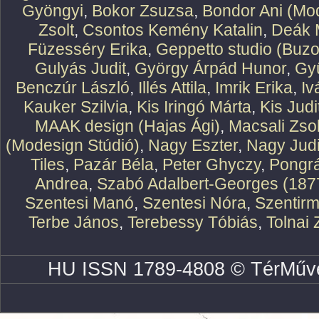
Gyöngyi
,
Bokor Zsuzsa
,
Bondor Ani (Mod
Zsolt
,
Csontos Kemény Katalin
,
Deák 
Füzesséry Erika
,
Geppetto studio (Buzo
Gulyás Judit
,
György Árpád Hunor
,
Gy
Benczúr László
,
Illés Attila
,
Imrik Erika
,
Iv
Kauker Szilvia
,
Kis Iringó Márta
,
Kis Judi
MAAK design (Hajas Ági)
,
Macsali Zsol
(Modesign Stúdió)
,
Nagy Eszter
,
Nagy Judi
Tiles
,
Pazár Béla
,
Peter Ghyczy
,
Pongr
Andrea
,
Szabó Adalbert-Georges (187
Szentesi Manó
,
Szentesi Nóra
,
Szentirm
Terbe János
,
Terebessy Tóbiás
,
Tolnai 
HU ISSN 1789-4808 © TérMűve