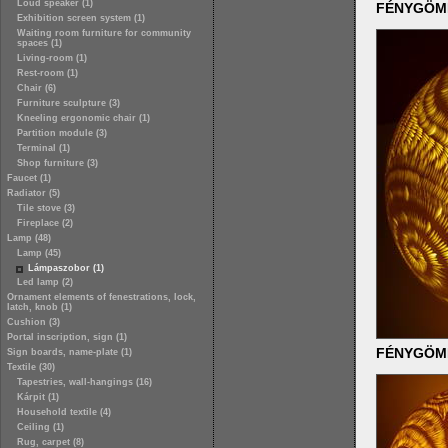
Loud speaker (1)
FÉNYGÖMB 
Exhibition screen system (1)
Waiting room furniture for community
spaces (1)
Living-room (1)
Rest-room (1)
Chair (6)
Furniture sculpture (3)
Kneeling ergonomic chair (1)
Partition module (3)
Terminal (1)
Shop furniture (3)
Faucet (1)
Radiator (5)
Tile stove (3)
Fireplace (2)
Lamp (48)
Lamp (45)
Lámpaszobor (1)
Led lamp (2)
Ornament elements of fenestrations, lock,
latch, knob (1)
Cushion (3)
Portal inscription, sign (1)
FÉNYGÖMB
Sign boards, name-plate (1)
Textile (30)
Tapestries, wall-hangings (16)
Kárpit (1)
Household textile (4)
Ceiling (1)
Rug, carpet (8)