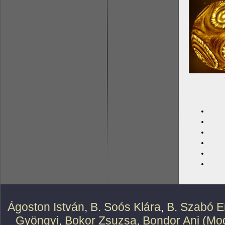
Ágoston István
,
B. Soós Klára
,
B. Szabó E
Gyöngyi
,
Bokor Zsuzsa
,
Bondor Ani (Mod