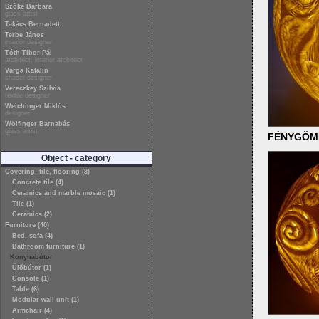
Szőke Barbara
glass artist
Takács Bernadett
Terbe János
interior designer
Tóth Tibor Pál
architect, interior architect
Varga Katalin
shader designer
Vereczkey Szilvia
textile designer
Weichinger Miklós
designer
Wölfinger Barnabás
glass artist
FÉNYGÖMB
Object - category
Covering, tile, flooring (8)
Concrete tile (4)
Ceramics and marble mosaic (1)
Tile (1)
Ceramics (2)
Furniture (40)
Bed, sofa (4)
Bathroom furniture (1)
Konyhabútor
Ülőbútor (1)
Console (1)
Table (6)
Modular wall unit (1)
Armchair (4)