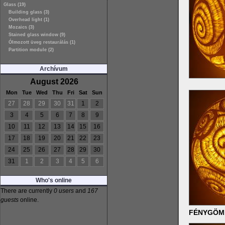
Glass (19)
Building glass (3)
Overhead light (1)
Mozaics (3)
Stained glass window (9)
Ólmozott üveg restaurálás (1)
Partition module (2)
Archívum
August 2026
Mon
Tue
Wed
Thu
Fri
Sat
Sun
27
28
29
30
31
1
2
3
4
5
6
7
8
9
10
11
12
13
14
15
16
17
18
19
20
21
22
23
24
25
26
27
28
29
30
31
1
2
3
4
5
6
Who's online
There are currently
0 users
and
167
guests
online.
FÉNYGÖMB