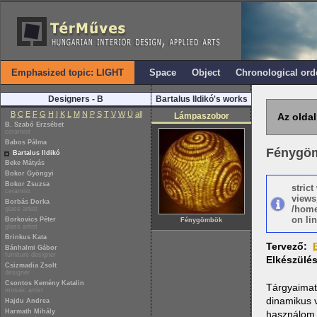
Emphasized topic: LIGHT
Space
Object
Chronological ord
Designers - B
Bartalus Ildikó's works
B
C
E
F
G
H
I
K
L
M
N
P
S
T
V
W
Ü
all
Lámpaszobor
Az oldal
B. Szabó Erzsébet
ceramist
Babos Pálma
Fénygö
Bartalus Ildikó
Beke Mátyás
Bokor Gyöngyi
Bokor Zsuzsa
stric
ceramist
views
Borbás Dorka
/home
glass artist
on lin
Borkovics Péter
Fénygömbök
glass artist
Brinkus Kata
Tervező:
Bánhalmi Gábor
furniture designer
Elkészülé
Csizmadia Zsolt
designer
Csontos Kemény Katalin
Tárgyaimat
mosaic artist
dinamikus v
Hajdu Andrea
Harmath Mihály
használom a