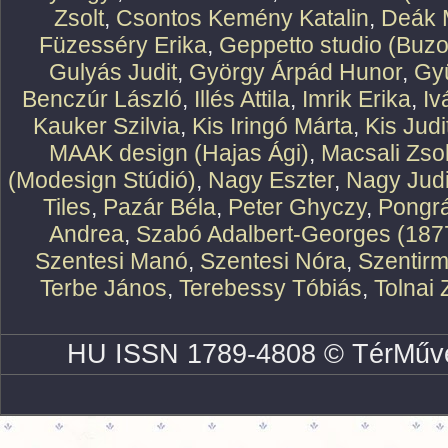
Zsolt
,
Csontos Kemény Katalin
,
Deák 
Füzesséry Erika
,
Geppetto studio (Buzo
Gulyás Judit
,
György Árpád Hunor
,
Gy
Benczúr László
,
Illés Attila
,
Imrik Erika
,
Iv
Kauker Szilvia
,
Kis Iringó Márta
,
Kis Judi
MAAK design (Hajas Ági)
,
Macsali Zsol
(Modesign Stúdió)
,
Nagy Eszter
,
Nagy Judi
Tiles
,
Pazár Béla
,
Peter Ghyczy
,
Pongr
Andrea
,
Szabó Adalbert-Georges (187
Szentesi Manó
,
Szentesi Nóra
,
Szentirm
Terbe János
,
Terebessy Tóbiás
,
Tolnai 
HU ISSN 1789-4808 © TérMűve