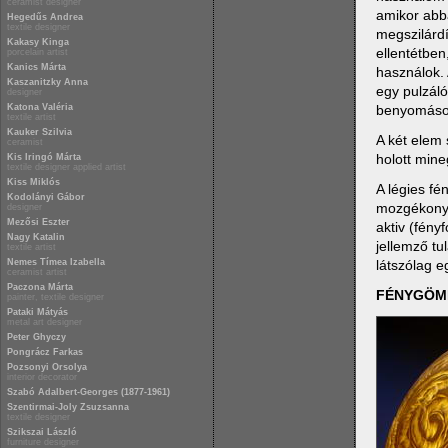
ceramist designer
amikor abba
Hegedűs Andrea
textile designer
megszilárdí
Kakasy Kinga
ellentétben
porcelain artist
Kanics Márta
használok.
Kaszanitzky Anna
egy pulzáló
designer
Katona Valéria
benyomások
textile artist
Kauker Szilvia
A két elem 
ceramist
holott min
Kis Iringó Márta
textile designer applied artist
Kiss Miklós
A légies fé
Kodolányi Gábor
mozgékonys
designer
Mezősi Eszter
aktiv (fény
Nagy Katalin
jellemző t
textile artist
látszólag e
Nemes Tímea Izabella
ceramist artist
Paczona Márta
FÉNYGÖMB
painter, textile designer
Pataki Mátyás
metal art designer
Peter Ghyczy
Pongrácz Farkas
Pozsonyi Orsolya
interior decorator
Szabó Adalbert-Georges (1877-1961)
Szentirmai-Joly Zsuzsanna
textile designer
Szikszai László
furniture designer