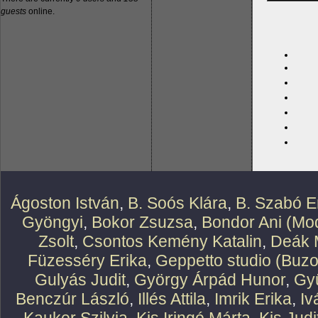
guests
online.
Ágoston István
,
B. Soós Klára
,
B. Szabó E
Gyöngyi
,
Bokor Zsuzsa
,
Bondor Ani (Mod
Zsolt
,
Csontos Kemény Katalin
,
Deák 
Füzesséry Erika
,
Geppetto studio (Buzo
Gulyás Judit
,
György Árpád Hunor
,
Gy
Benczúr László
,
Illés Attila
,
Imrik Erika
,
Iv