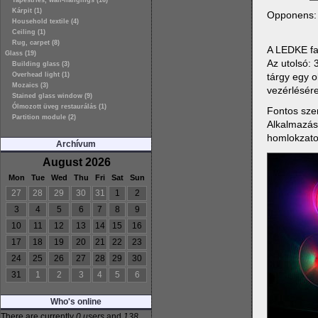
Tapestries, wall-hangings (16)
Kárpit (1)
Opponens
Household textile (4)
Ceiling (1)
Rug, carpet (8)
A LEDKE fan
Glass (19)
Az utolsó: 
Building glass (3)
tárgy egy 
Overhead light (1)
Mozaics (3)
vezérlésére
Stained glass window (9)
Ólmozott üveg restaurálás (1)
Fontos szem
Partition module (2)
Alkalmazási
homlokzatok
Archívum
August 2026
Mon
Tue
Wed
Thu
Fri
Sat
Sun
27
28
29
30
31
1
2
3
4
5
6
7
8
9
10
11
12
13
14
15
16
17
18
19
20
21
22
23
24
25
26
27
28
29
30
31
1
2
3
4
5
6
Who's online
There are currently
0 users
and
138