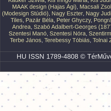
Kauker Szilvia
,
Kis Iringó Márta
,
Kis Judi
MAAK design (Hajas Ági)
,
Macsali Zsol
(Modesign Stúdió)
,
Nagy Eszter
,
Nagy Judi
Tiles
,
Pazár Béla
,
Peter Ghyczy
,
Pongr
Andrea
,
Szabó Adalbert-Georges (187
Szentesi Manó
,
Szentesi Nóra
,
Szentirm
Terbe János
,
Terebessy Tóbiás
,
Tolnai 
HU ISSN 1789-4808 © TérMűve