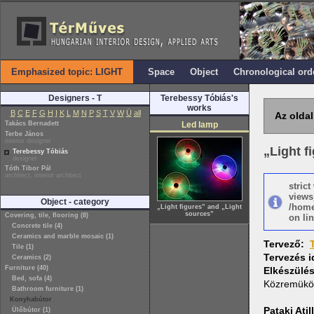
Emphasized topic: LIGHT
Space
Object
Chronological ord
Designers - T
Terebessy Tóbiás's
works
B
C
E
F
G
H
I
K
L
M
N
P
S
T
V
W
Ü
all
Az oldal
Takács Bernadett
Led lamp
Terbe János
interior designer
„Light f
Terebessy Tóbiás
designer
Tóth Tibor Pál
architect, interior architect
stric
views
Object - category
/home
„Light figures” and „Light
sources”
Covering, tile, flooring (8)
on lin
Concrete tile (4)
Ceramics and marble mosaic (1)
Tervező:
Tile (1)
Tervezés 
Ceramics (2)
Furniture (40)
Elkészülé
Bed, sofa (4)
Közremükö
Bathroom furniture (1)
Konyhabútor
Pataki Atil
Ülőbútor (1)