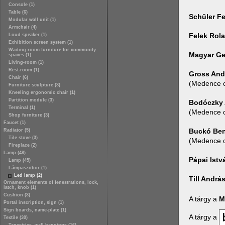
Console (1)
Table (6)
Schüler F
Modular wall unit (1)
Armchair (4)
Felek Rol
Loud speaker (1)
Exhibition screen system (1)
Waiting room furniture for community
Magyar Ge
spaces (1)
Living-room (1)
Rest-room (1)
Gross And
Chair (6)
(Medence c
Furniture sculpture (3)
Kneeling ergonomic chair (1)
Partition module (3)
Bodóczky 
Terminal (1)
(Medence c
Shop furniture (3)
Faucet (1)
Buckó Be
Radiator (5)
Tile stove (3)
(Medence c
Fireplace (2)
Lamp (48)
Pápai Istv
Lamp (45)
Lámpaszobor (1)
Led lamp (2)
Till Andrá
Ornament elements of fenestrations, lock,
latch, knob (1)
Cushion (3)
A tárgy a
M
Portal inscription, sign (1)
Sign boards, name-plate (1)
A tárgy a
Textile (30)