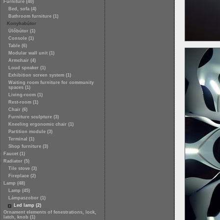
Furniture (40)
Bed, sofa (4)
Bathroom furniture (1)
Konyhabútor
Ülőbútor (1)
Console (1)
Table (6)
Modular wall unit (1)
Armchair (4)
Loud speaker (1)
Exhibition screen system (1)
Waiting room furniture for community
spaces (1)
Living-room (1)
Rest-room (1)
Chair (6)
Furniture sculpture (3)
Kneeling ergonomic chair (1)
Partition module (3)
Terminal (1)
Shop furniture (3)
Faucet (1)
Radiator (5)
Tile stove (3)
Fireplace (2)
Lamp (48)
Lamp (45)
Lámpaszobor (1)
Led lamp (2)
Ornament elements of fenestrations, lock,
latch, knob (1)