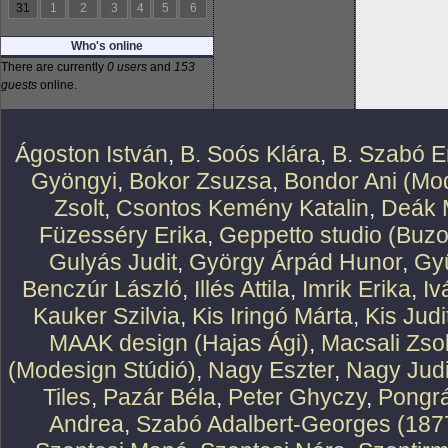
31
1
2
3
4
5
6
Who's online
There are currently
0 users
and
153
guests
online.
Ágoston István
,
B. Soós Klára
,
B. Szabó E
Gyöngyi
,
Bokor Zsuzsa
,
Bondor Ani (Mod
Zsolt
,
Csontos Kemény Katalin
,
Deák 
Füzesséry Erika
,
Geppetto studio (Buzo
Gulyás Judit
,
György Árpád Hunor
,
Gy
Benczúr László
,
Illés Attila
,
Imrik Erika
,
Iv
Kauker Szilvia
,
Kis Iringó Márta
,
Kis Judi
MAAK design (Hajas Ági)
,
Macsali Zsol
(Modesign Stúdió)
,
Nagy Eszter
,
Nagy Judi
Tiles
,
Pazár Béla
,
Peter Ghyczy
,
Pongr
Andrea
,
Szabó Adalbert-Georges (187