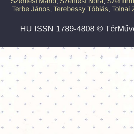
Szentesi Manó
,
Szentesi Nóra
,
Szentirm
Terbe János
,
Terebessy Tóbiás
,
Tolnai 
HU ISSN 1789-4808 © TérMűve