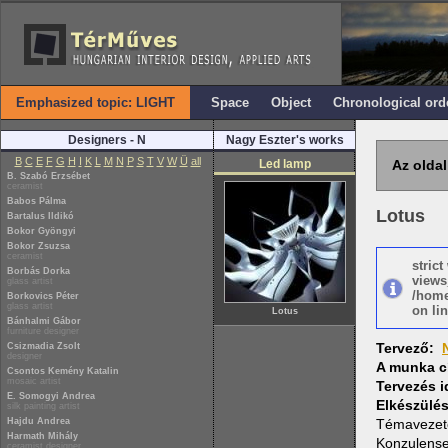
Emphasized topic: LIGHT
Space
Object
Chronological ord
Designers - N
Nagy Eszter's works
B
C
E
F
G
H
I
K
L
M
N
P
S
T
V
W
Ü
all
Led lamp
Az oldal
B. Szabó Erzsébet
ceramist
Babos Pálma
Lotus
Bartalus Ildikó
Bokor Gyöngyi
Bokor Zsuzsa
ceramist
stric
Borbás Dorka
views
glass artist
/home
Borkovics Péter
glass artist
on lin
Lotus
Bánhalmi Gábor
furniture designer
Tervező:
Csizmadia Zsolt
designer
A munka c
Csontos Kemény Katalin
mosaic artist
Tervezés 
E. Somogyi Andrea
Elkészülé
silk painting artist
Hajdu Andrea
Témaveze
Harmath Mihály
Konzulens
ceramist designer