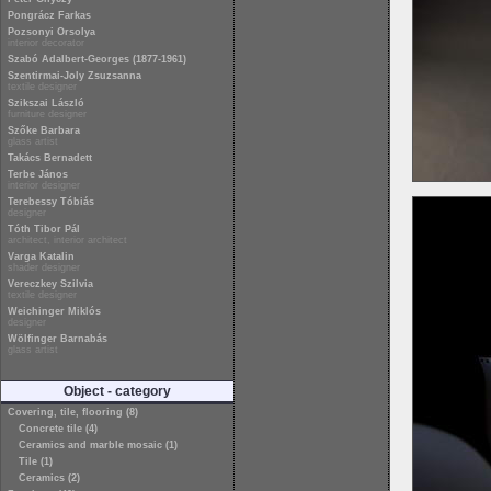
Pongrácz Farkas
Pozsonyi Orsolya
interior decorator
Szabó Adalbert-Georges (1877-1961)
Szentirmai-Joly Zsuzsanna
textile designer
Szikszai László
furniture designer
Szőke Barbara
glass artist
Takács Bernadett
Terbe János
interior designer
Terebessy Tóbiás
designer
Tóth Tibor Pál
architect, interior architect
Varga Katalin
shader designer
Vereczkey Szilvia
textile designer
Weichinger Miklós
designer
Wölfinger Barnabás
glass artist
Object - category
Covering, tile, flooring (8)
Concrete tile (4)
Ceramics and marble mosaic (1)
Tile (1)
Ceramics (2)