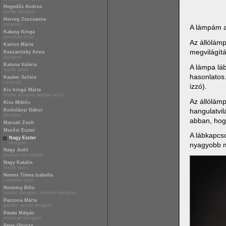
Hegedűs Andrea
textile designer
Herceg Zsuzsanna
ceramist
A lámpám a 
Kakasy Kinga
porcelain artist
Az állólámp
Kanics Márta
megvilágítá
Kaszanitzky Anna
designer
Katona Valéria
A lámpa lá
textile artist
hasonlatos
Kauker Szilvia
ceramist
izzó).
Kis Iringó Márta
textile designer applied artist
Az állólámp
Kiss Miklós
hangulatvil
Kodolányi Gábor
designer
abban, hog
Macsali Zsolt
Mezősi Eszter
A lábkapcs
Nagy Eszter
designer
nyagyobb mi
Nagy Judit
enamel and painter
Nagy Katalin
textile artist
Nemes Tímea Izabella
ceramist artist
Novotny Béla
interior designer, furniture designer
Paczona Márta
painter, textile designer
Pataki Mátyás
metal art designer
Peter Ghyczy