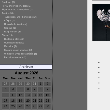
Cushion (3)
Portal inscription, sign (1)
Sign boards, name-plate (1)
Textile (30)
Tapestries, wall-hangings (16)
Kárpit (1)
Household textile (4)
Ceiling (1)
Rug, carpet (8)
Glass (19)
Building glass (3)
Overhead light (1)
Mozaics (3)
Stained glass window (9)
Ólmozott üveg restaurálás (1)
Partition module (2)
Archívum
August 2026
Mon
Tue
Wed
Thu
Fri
Sat
Sun
27
28
29
30
31
1
2
3
4
5
6
7
8
9
10
11
12
13
14
15
16
17
18
19
20
21
22
23
24
25
26
27
28
29
30