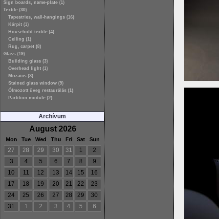
Sign boards, name-plate (1)
Textile (30)
Tapestries, wall-hangings (16)
Kárpit (1)
Household textile (4)
Ceiling (1)
Rug, carpet (8)
Glass (19)
Building glass (3)
Overhead light (1)
Mozaics (3)
Stained glass window (9)
Ólmozott üveg restaurálás (1)
Partition module (2)
Archívum
August 2026
Mon
Tue
Wed
Thu
Fri
Sat
Sun
27
28
29
30
31
1
2
3
4
5
6
7
8
9
10
11
12
13
14
15
16
17
18
19
20
21
22
23
24
25
26
27
28
29
30
31
1
2
3
4
5
6