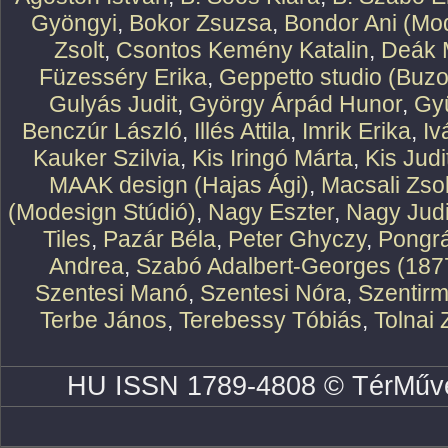
Gyöngyi
,
Bokor Zsuzsa
,
Bondor Ani (Mod
Zsolt
,
Csontos Kemény Katalin
,
Deák 
Füzesséry Erika
,
Geppetto studio (Buzo
Gulyás Judit
,
György Árpád Hunor
,
Gy
Benczúr László
,
Illés Attila
,
Imrik Erika
,
Iv
Kauker Szilvia
,
Kis Iringó Márta
,
Kis Judi
MAAK design (Hajas Ági)
,
Macsali Zsol
(Modesign Stúdió)
,
Nagy Eszter
,
Nagy Judi
Tiles
,
Pazár Béla
,
Peter Ghyczy
,
Pongr
Andrea
,
Szabó Adalbert-Georges (187
Szentesi Manó
,
Szentesi Nóra
,
Szentirm
Terbe János
,
Terebessy Tóbiás
,
Tolnai 
HU ISSN 1789-4808 © TérMűve