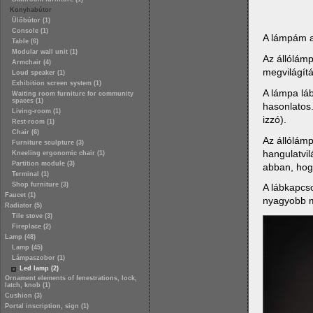
Konyhabútor
Ülőbútor (1)
Console (1)
A lámpám a 
Table (6)
Modular wall unit (1)
Az állólámp
Armchair (4)
megvilágítá
Loud speaker (1)
Exhibition screen system (1)
A lámpa lá
Waiting room furniture for community
spaces (1)
hasonlatos
Living-room (1)
izzó).
Rest-room (1)
Chair (6)
Az állólámp
Furniture sculpture (3)
hangulatvil
Kneeling ergonomic chair (1)
Partition module (3)
abban, hog
Terminal (1)
Shop furniture (3)
A lábkapcs
Faucet (1)
nyagyobb mi
Radiator (5)
Tile stove (3)
Fireplace (2)
Lamp (48)
Lamp (45)
Lámpaszobor (1)
Led lamp (2)
Ornament elements of fenestrations, lock,
latch, knob (1)
Cushion (3)
Portal inscription, sign (1)