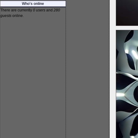
Who's online
There are currently
0 users
and
280
guests
online.