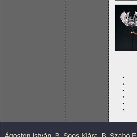
Ágoston István
,
B. Soós Klára
,
B. Szabó E