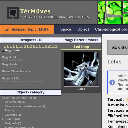
Emphasized topic: LIGHT
Space
Object
Chronological ord
Designers - N
Nagy Eszter's works
B
C
E
F
G
H
I
K
L
M
N
P
S
T
V
W
Ü
all
Led lamp
Az oldal
Nagy Eszter
designer
Nagy Judit
enamel and painter
Lotus
Nagy Katalin
textile artist
Nemes Tímea Izabella
ceramist artist
stric
Novotny Béla
views
interior designer, furniture designer
/home
on lin
Lotus
Object - category
Covering, tile, flooring (8)
Tervező:
Concrete tile (4)
A munka c
Ceramics and marble mosaic (1)
Tervezés 
Tile (1)
Ceramics (2)
Elkészülé
Furniture (40)
Témaveze
Bed, sofa (4)
Konzulens
Bathroom furniture (1)