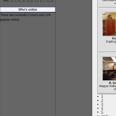
Karmelita 
v
Who's online
There are currently
0 users
and
124
guests
online.
Ki
Zuglói 
B. S
Magyar Külk
(
1
2
3
4
5
next ›