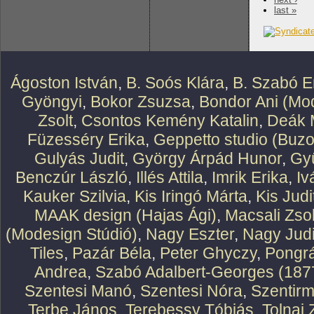
last »
Ágoston István
,
B. Soós Klára
,
B. Szabó E
Gyöngyi
,
Bokor Zsuzsa
,
Bondor Ani (Mod
Zsolt
,
Csontos Kemény Katalin
,
Deák 
Füzesséry Erika
,
Geppetto studio (Buzo
Gulyás Judit
,
György Árpád Hunor
,
Gy
Benczúr László
,
Illés Attila
,
Imrik Erika
,
Iv
Kauker Szilvia
,
Kis Iringó Márta
,
Kis Judi
MAAK design (Hajas Ági)
,
Macsali Zsol
(Modesign Stúdió)
,
Nagy Eszter
,
Nagy Judi
Tiles
,
Pazár Béla
,
Peter Ghyczy
,
Pongr
Andrea
,
Szabó Adalbert-Georges (187
Szentesi Manó
,
Szentesi Nóra
,
Szentirm
Terbe János
,
Terebessy Tóbiás
,
Tolnai 