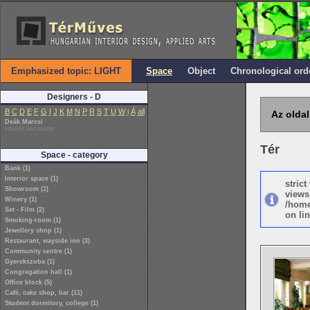
Emphasized topic: LIGHT
Space
Object
Chronological ord
Designers - D
B
C
D
E
F
G
I
J
K
M
N
P
R
S
T
U
W
i
Á
all
Az oldal
Deák Marcsi
interior decorator
Tér
Space - category
Bank (1)
Interior space (1)
stric
Showroom (1)
views
Winery (1)
/home
Set - Film (2)
on lin
Smoking-room (1)
Jewellery shop (1)
Restaurant, wayside inn (3)
Community centre (1)
Gyerekszoba (1)
Congregation hall (1)
Office block (5)
Café, cake shop, bar (11)
Student dormitory, college (1)