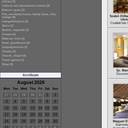
Library (1)
Cultural and educational institute (3)
Exterior space (1)
Flat, one-family house, family home, villa,
Szabó Otília
cottage (9)
Uhri
Látogatóközpont (2)
Családi ház l
Stairs (1)
Models, maquette (1)
Cinema (1)
Make-up room (1)
Hotel, guesthouse (5)
Szépségcentrum (1)
Theatre (1)
Church, chapel (5)
Travel agency (1)
Shop (3)
Sz. War
Összenyi
Archívum
August 2026
Mon
Tue
Wed
Thu
Fri
Sat
Sun
27
28
29
30
31
1
2
3
4
5
6
7
8
9
10
11
12
13
14
15
16
17
18
19
20
21
22
23
24
25
26
27
28
29
30
Magyari É
Sopronbá
31
1
2
3
4
5
6