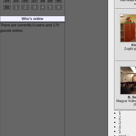
24
25
26
27
28
29
30
Karmelita 
v
31
1
2
3
4
5
6
Who's online
There are currently
0 users
and
170
guests
online.
Ki
Zuglói 
B. S
Magyar Külk
(
1
2
3
4
5
next ›