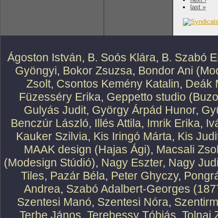
last »
Ágoston István
,
B. Soós Klára
,
B. Szabó E
Gyöngyi
,
Bokor Zsuzsa
,
Bondor Ani (Mod
Zsolt
,
Csontos Kemény Katalin
,
Deák 
Füzesséry Erika
,
Geppetto studio (Buzo
Gulyás Judit
,
György Árpád Hunor
,
Gy
Benczúr László
,
Illés Attila
,
Imrik Erika
,
Iv
Kauker Szilvia
,
Kis Iringó Márta
,
Kis Judi
MAAK design (Hajas Ági)
,
Macsali Zsol
(Modesign Stúdió)
,
Nagy Eszter
,
Nagy Judi
Tiles
,
Pazár Béla
,
Peter Ghyczy
,
Pongr
Andrea
,
Szabó Adalbert-Georges (187
Szentesi Manó
,
Szentesi Nóra
,
Szentirm
Terbe János
,
Terebessy Tóbiás
,
Tolnai 