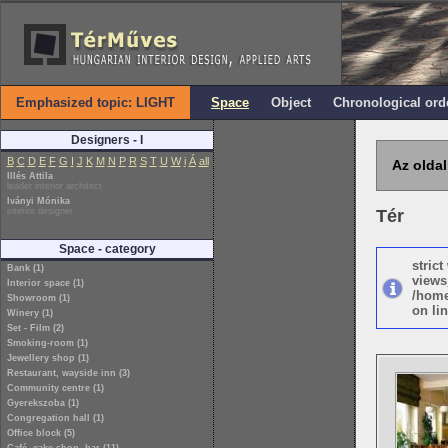
Emphasized topic: LIGHT
Space
Object
Chronological ord
Designers - I
B
C
D
E
F
G
I
J
K
M
N
P
R
S
T
U
W
i
Á
all
Az oldal
Illés Attila
leader interior architect
Iványi Mónika
interior designer
Tér
Space - category
stric
Bank (1)
views
Interior space (1)
/home
Showroom (1)
on lin
Winery (1)
Set - Film (2)
Smoking-room (1)
Jewellery shop (1)
Restaurant, wayside inn (3)
Community centre (1)
Gyerekszoba (1)
Congregation hall (1)
Office block (5)