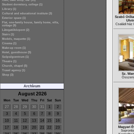
Café, cake shop, bar (11)
Student dormitory, college (1)
Library (1)
Cultural and educational institute (3)
Szabó Otília
Exterior space (1)
Uhri
Flat, one-family house, family home, villa,
Családi ház l
cottage (9)
Látogatóközpont (2)
Stairs (1)
Models, maquette (1)
Cinema (1)
Make-up room (1)
Hotel, guesthouse (5)
Szépségcentrum (1)
Theatre (1)
Church, chapel (5)
Travel agency (1)
Sz. War
Shop (3)
Összenyi
Archívum
August 2026
Mon
Tue
Wed
Thu
Fri
Sat
Sun
27
28
29
30
31
1
2
3
4
5
6
7
8
9
10
11
12
13
14
15
16
Magyari É
17
18
19
20
21
22
23
Sopronbá