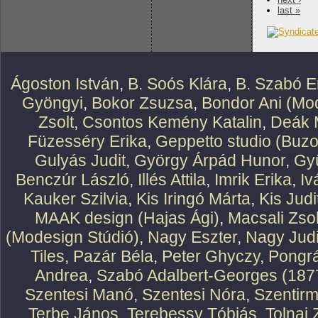
last »
Ágoston István
,
B. Soós Klára
,
B. Szabó E
Gyöngyi
,
Bokor Zsuzsa
,
Bondor Ani (Mod
Zsolt
,
Csontos Kemény Katalin
,
Deák 
Füzesséry Erika
,
Geppetto studio (Buzo
Gulyás Judit
,
György Árpád Hunor
,
Gy
Benczúr László
,
Illés Attila
,
Imrik Erika
,
Iv
Kauker Szilvia
,
Kis Iringó Márta
,
Kis Judi
MAAK design (Hajas Ági)
,
Macsali Zsol
(Modesign Stúdió)
,
Nagy Eszter
,
Nagy Judi
Tiles
,
Pazár Béla
,
Peter Ghyczy
,
Pongr
Andrea
,
Szabó Adalbert-Georges (187
Szentesi Manó
,
Szentesi Nóra
,
Szentirm
Terbe János
,
Terebessy Tóbiás
,
Tolnai 