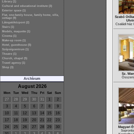
Library (1)
Cultural and educational institute (3)
Exterior space (1)
Flat, one-family house, family home, villa,
Szabó Otília
cottage (9)
Uhri
Látogatóközpont (2)
Családi ház l
Stairs (1)
Models, maquette (1)
Cinema (1)
Make-up room (1)
Hotel, guesthouse (5)
Szépségcentrum (1)
Theatre (1)
Church, chapel (5)
Travel agency (1)
Shop (3)
Sz. War
Összenyi
Archívum
August 2026
Mon
Tue
Wed
Thu
Fri
Sat
Sun
27
28
29
30
31
1
2
3
4
5
6
7
8
9
10
11
12
13
14
15
16
17
18
19
20
21
22
23
24
25
26
27
28
29
30
Magyari É
Sopronbá
31
1
2
3
4
5
6