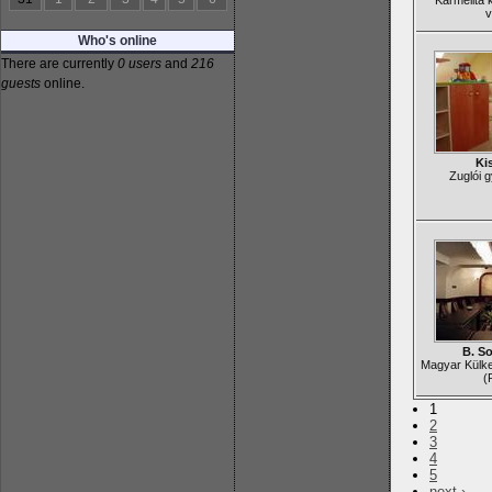
Karmelita 
v
Who's online
There are currently
0 users
and
216
guests
online.
Ki
Zuglói 
B. S
Magyar Külk
(
1
2
3
4
5
next ›