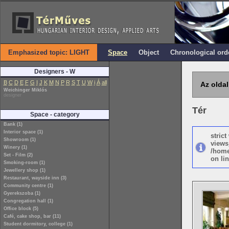
Emphasized topic: LIGHT
Space
Object
Chronological ord
Designers - W
B
C
D
E
F
G
I
J
K
M
N
P
R
S
T
U
W
i
Á
all
Az oldal
Weichinger Miklós
designer
Tér
Space - category
Bank (1)
Interior space (1)
stric
Showroom (1)
views
Winery (1)
/home
Set - Film (2)
on lin
Smoking-room (1)
Jewellery shop (1)
Restaurant, wayside inn (3)
Community centre (1)
Gyerekszoba (1)
Congregation hall (1)
Office block (5)
Café, cake shop, bar (11)
Student dormitory, college (1)