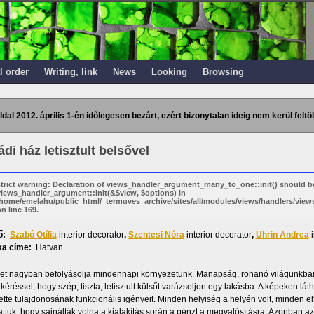
l order
Writing, link
News
Looking
Browsing
ldal 2012. április 1-én időlegesen bezárt, ezért bizonytalan ideig nem kerül feltöl
di ház letisztult belsővel
strict warning: Declaration of views_handler_argument_many_to_one::init() should b
views_handler_argument::init(&$view, $options) in
/home/emelahu/public_html/_termuves_archive/sites/all/modules/views/handlers/vi
n line 169.
ő:
Szabó Otília
interior decorator
,
Szentesi Nóra
interior decorator
,
Uhrin Andrea
a címe:
Hatvan
et nagyban befolyásolja mindennapi környezetünk. Manapság, rohanó világunkba
 kéréssel, hogy szép, tiszta, letisztult külsőt varázsoljon egy lakásba. A képeken lá
tette tulajdonosának funkcionális igényeit. Minden helyiség a helyén volt, minden e
tuk, hogy sajnálták volna a kialakítás során a pénzt a megvalósításra. Azonban az