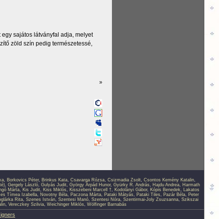
egy sajátos látványfal adja, melyet
zítő zöld szín pedig természetessé,
»
ka
,
Borkovics Péter
,
Brinkus Kata
,
Csavarga Rózsa
,
Csizmadia Zsolt
,
Csontos Kemény Katalin
,
té)
,
Gergely László
,
Gulyás Judit
,
György Árpád Hunor
,
Gyürky R. András
,
Hajdu Andrea
,
Harmath
ingó Márta
,
Kis Judit
,
Kiss Miklós
,
Kisszebeni Marcell †
,
Kodolányi Gábor
,
Kópis Benedek
,
Lakatos
s Tímea Izabella
,
Novotny Béla
,
Paczona Márta
,
Pataki Mátyás
,
Pataki Tiles
,
Pazár Béla
,
Peter
glárka Rita
,
Szenes István
,
Szentesi Manó
,
Szentesi Nóra
,
Szentirmai-Joly Zsuzsanna
,
Szikszai
lin
,
Vereczkey Szilvia
,
Weichinger Miklós
,
Wölfinger Barnabás
signers