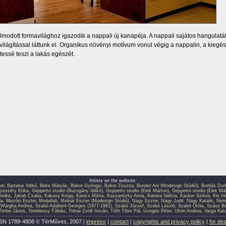
modott formavilághoz igazodik a nappali új kanapéja. A nappali sajátos hangulatát 
világítással láttunk el. Organikus növényi motívum vonul végig a nappalin, a kiegés
tessé teszi a lakás egészét.
Artists on the website:
or
,
Bartalus Ildikó
,
Beke Mátyás
,
Bokor Gyöngyi
,
Bokor Zsuzsa
,
Bondor Ani (Modesign Stúdió)
,
Borbás Dor
zesséry Erika
,
Geppetto studio (Buzogány Ildikó)
,
Geppetto studio (Elek Márton)
,
Geppetto studio (Elek Má
ónika
,
Jakab Csaba
,
Kakasy Kinga
,
Kanics Márta
,
Kaszanitzky Anna
,
Katona Valéria
,
Kauker Szilvia
,
Kis Ir
la
,
Mezősi Eszter
,
Modellab
,
Molnár Eszter (Modesign Stúdió)
,
Nagy Eszter
,
Nagy Judit
,
Nagy Katalin
,
Neme
 Wargha Andrea
,
Szabó Adalbert-Georges (1877-1961)
,
Szabó József
,
Szabó László
,
Szabó Otília
,
Szász Bo
Terbe János
,
Terebessy Tóbiás
,
Tolnai Zsolt István
,
Tóth Tibor Pál
,
Üveges Péter
,
Uhrin Andrea
,
Varga Kata
SN 1789-4808 © TérMűves, 2007 |
impress
|
contact
|
copyrights and privacy policy
|
for de