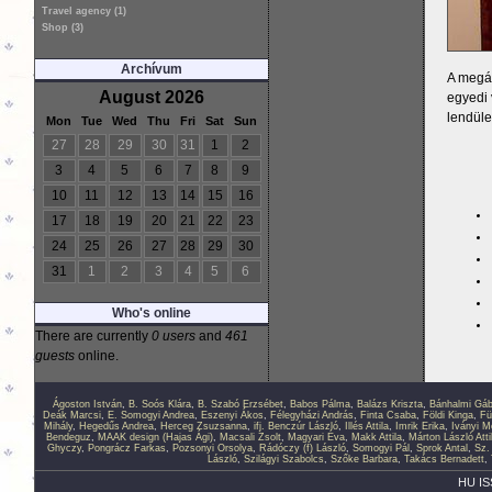
Travel agency (1)
Shop (3)
Archívum
A megál
August 2026
egyedi 
lendüle
Mon
Tue
Wed
Thu
Fri
Sat
Sun
27
28
29
30
31
1
2
3
4
5
6
7
8
9
10
11
12
13
14
15
16
17
18
19
20
21
22
23
24
25
26
27
28
29
30
31
1
2
3
4
5
6
Who's online
There are currently
0 users
and
461
guests
online.
Ágoston István
,
B. Soós Klára
,
B. Szabó Erzsébet
,
Babos Pálma
,
Balázs Kriszta
,
Bánhalmi Gáb
Deák Marcsi
,
E. Somogyi Andrea
,
Eszenyi Ákos
,
Félegyházi András
,
Finta Csaba
,
Földi Kinga
,
Fü
Mihály
,
Hegedűs Andrea
,
Herceg Zsuzsanna
,
ifj. Benczúr László
,
Illés Attila
,
Imrik Erika
,
Iványi M
Bendeguz
,
MAAK design (Hajas Ági)
,
Macsali Zsolt
,
Magyari Éva
,
Makk Attila
,
Márton László Atti
Ghyczy
,
Pongrácz Farkas
,
Pozsonyi Orsolya
,
Rádóczy (f) László
,
Somogyi Pál
,
Sprok Antal
,
Sz.
László
,
Szilágyi Szabolcs
,
Szőke Barbara
,
Takács Bernadett
,
HU IS