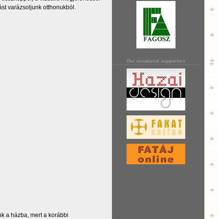
st varázsoljunk otthonukból.
Our vocational supporters
nk a házba, mert a korábbi