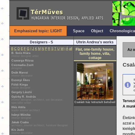
Emphasized topic: LIGHT
Space
Object
Chronologica
Designers - S
Uhrin Andrea's works
B
C
D
E
F
G
I
J
K
M
N
P
R
S
T
U
W
i
Á
all
Flat, one-family house,
Az o
B. Soós Klára
family home, villa,
interior designer artist
cottage
Csavarga Rózsa
Csalá
Csizmadia Zsolt
designer
Deák Marcsi
interior decorator
Eszenyi Ákos
Földi Kinga
textile designer
o
Gergely László
Gyürky R. András
interior designer, architect, set decorator,
Tervez
Családi ház letisztult belsővel
specialist writer
A munk
Illés Attila
leader interior architect
Iványi Mónika
Életünk
interior designer
Jakab Csaba
azzal a
architect, interior architect, furniture designer
kielégí
Kis Judit
interior decorator
mondhat