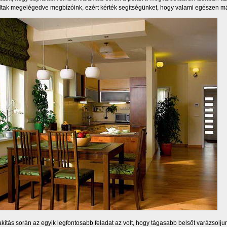
tak megelégedve megbízóink, ezért kérték segítségünket, hogy valami egészen má
akítás során az egyik legfontosabb feladat az volt, hogy tágasabb belsőt varázsolju