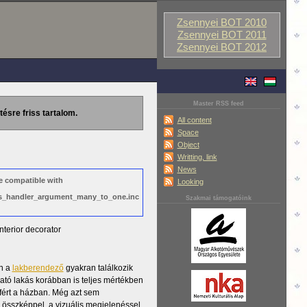
Zsennyei BOT 2010
Zsennyei BOT 2011
Zsennyei BOT 2012
Master RSS feed
tésre friss tartalom.
All content
Space
Object
Writting, link
News
e compatible with
Looking
ews_handler_argument_many_to_one.inc
Szakmai támogatóink
interior decorator
n a
lakberendező
gyakran találkozik
tható lakás korábban is teljes mértékben
lfért a házban. Még azt sem
 összképpel, a vizuális megjelenéssel