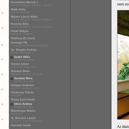
Kisszebeni Marcell †
nem vol
interior designer, architect, painter
Makk Attila
interior designer
Márton László Attila
interior designer, furniture designer
Novotny Béla
interior designer, furniture designer
Pataki Mátyás
metal art designer
Rádóczy (f) László
Somogyi Pál
Ferenczy prize interior designer
Sz. Wargha Andrea
interior decorator
Szabó Otília
interior decorator
Szenes István
interior designer artist
Szentesi Manó
designer, graphic designer
Szentesi Nóra
interior decorator
Szilágyi Szabolcs
architect designer artist
Terebessy Tóbiás
designer
Tolnai Zsolt István
Uhrin Andrea
interior decorator
Weichinger Miklós
designer
ifj. Benczúr László
architect, interior architect
Ágoston István
Az átal