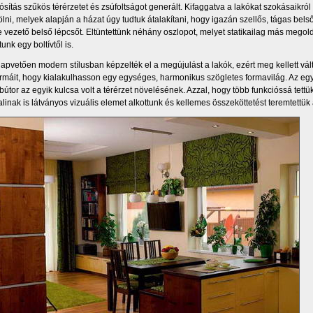
sítás szűkös térérzetet és zsúfoltságot generált. Kifaggatva a lakókat szokásaikró
lni, melyek alapján a házat úgy tudtuk átalakítani, hogy igazán szellős, tágas bels
 vezető belső lépcsőt. Eltüntettünk néhány oszlopot, melyet statikailag más megoldás
unk egy boltívtől is.
lapvetően modern stílusban képzelték el a megújulást a lakók, ezért meg kellett vál
ormáit, hogy kialakulhasson egy egységes, harmonikus szögletes formavilág. Az egye
útor az egyik kulcsa volt a térérzet növelésének. Azzal, hogy több funkcióssá tettük
linak is látványos vizuális elemet alkottunk és kellemes összeköttetést teremtettük a