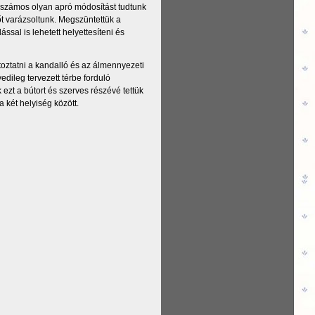
l számos olyan apró módosítást tudtunk
őt varázsoltunk. Megszüntettük a
sal is lehetett helyettesíteni és
toztatni a kandalló és az álmennyezeti
dileg tervezett térbe forduló
 ezt a bútort és szerves részévé tettük
 két helyiség között.