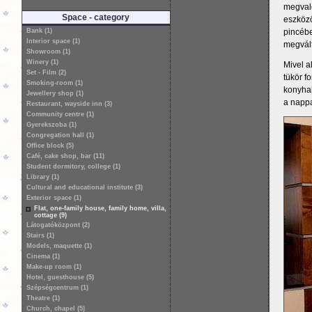
megvaló
Space - category
eszközö
pincébe
Bank (1)
Interior space (1)
megvált
Showroom (1)
Winery (1)
Mivel a
Set - Film (2)
tükör f
Smoking-room (1)
konyhab
Jewellery shop (1)
a nappa
Restaurant, wayside inn (3)
Community centre (1)
Gyerekszoba (1)
Congregation hall (1)
Office block (5)
Café, cake shop, bar (11)
Student dormitory, college (1)
Library (1)
Cultural and educational institute (3)
Exterior space (1)
Flat, one-family house, family home, villa,
cottage (9)
Látogatóközpont (2)
Stairs (1)
Models, maquette (1)
Cinema (1)
Make-up room (1)
Hotel, guesthouse (5)
Szépségcentrum (1)
Theatre (1)
Church, chapel (5)