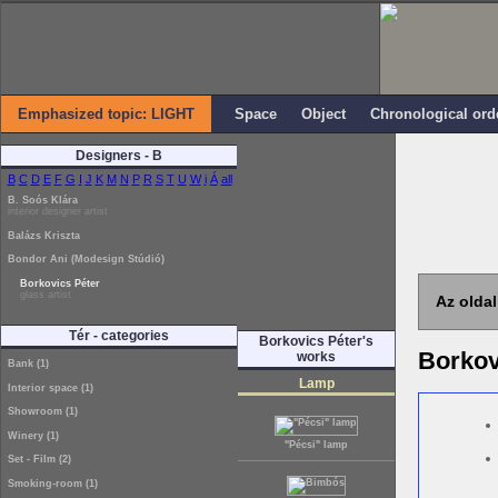
Emphasized topic: LIGHT
Space
Object
Chronological ord
Designers - B
B
C
D
E
F
G
I
J
K
M
N
P
R
S
T
U
W
i
Á
all
B. Soós Klára
interior designer artist
Balázs Kriszta
Bondor Ani (Modesign Stúdió)
Borkovics Péter
glass artist
Az oldal
Tér - categories
Borkovics Péter's
Borkov
works
Bank (1)
Lamp
Interior space (1)
Showroom (1)
Winery (1)
"Pécsi" lamp
Set - Film (2)
Smoking-room (1)