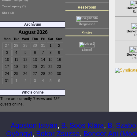
Travel agency (1)
Rest-room
Borkov
Sz
Shop (3)
Archívum
Üvegmosdó
Borkov
August 2026
Stairs
R
Mon
Tue
Wed
Thu
Fri
Sat
Sun
27
28
29
30
31
1
2
Lépcső
3
4
5
6
7
8
9
Borkov
Cs
10
11
12
13
14
15
16
17
18
19
20
21
22
23
24
25
26
27
28
29
30
31
1
2
3
4
5
6
Who's online
There are currently
0 users
and
136
guests
online.
Ágoston István
,
B. Soós Klára
,
B. Szabó
Gyöngyi
,
Bokor Zsuzsa
,
Bondor Ani (Mode