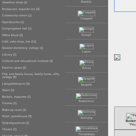
Bimbós
Jewellery shop (1)
Restaurant, wayside inn (3)
Community centre (1)
Cseppkő
Gyerekszoba (1)
Congregation hall (1)
Dongó
Office block (5)
Café, cake shop, bar (11)
Student dormitory, college (1)
Lapos
Library (1)
Cultural and educational institute (3)
Exterior space (1)
Rózsa
Flat, one-family house, family home, villa,
cottage (9)
Látogatóközpont (2)
Spagetti
Stairs (1)
Models, maquette (1)
Szaturnusz
Cinema (1)
Make-up room (1)
Hotel, guesthouse (5)
Szúnyog
Borkov
Szépségcentrum (1)
"Péc
Theatre (1)
Tócsalámpa
Church, chapel (5)