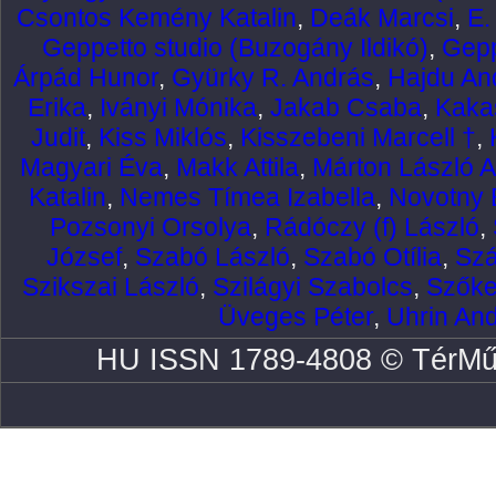
Csontos Kemény Katalin
,
Deák Marcsi
,
E.
Geppetto studio (Buzogány Ildikó)
,
Gepp
Árpád Hunor
,
Gyürky R. András
,
Hajdu An
Erika
,
Iványi Mónika
,
Jakab Csaba
,
Kaka
Judit
,
Kiss Miklós
,
Kisszebeni Marcell †
,
Magyari Éva
,
Makk Attila
,
Márton László At
Katalin
,
Nemes Tímea Izabella
,
Novotny 
Pozsonyi Orsolya
,
Rádóczy (f) László
,
József
,
Szabó László
,
Szabó Otília
,
Szá
Szikszai László
,
Szilágyi Szabolcs
,
Szőke
Üveges Péter
,
Uhrin An
HU ISSN 1789-4808 © TérMű