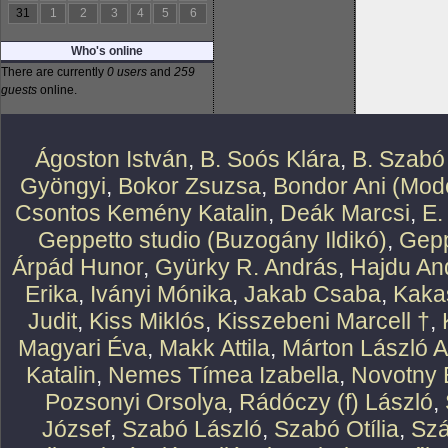
31
1
2
3
4
5
6
Who's online
There are currently
0 users
and
259
guests
online.
Ágoston István
,
B. Soós Klára
,
B. Szabó
Gyöngyi
,
Bokor Zsuzsa
,
Bondor Ani (Mode
Csontos Kemény Katalin
,
Deák Marcsi
,
E.
Geppetto studio (Buzogány Ildikó)
,
Gepp
Árpád Hunor
,
Gyürky R. András
,
Hajdu An
Erika
,
Iványi Mónika
,
Jakab Csaba
,
Kaka
Judit
,
Kiss Miklós
,
Kisszebeni Marcell †
,
Magyari Éva
,
Makk Attila
,
Márton László At
Katalin
,
Nemes Tímea Izabella
,
Novotny 
Pozsonyi Orsolya
,
Rádóczy (f) László
,
József
,
Szabó László
,
Szabó Otília
,
Szá