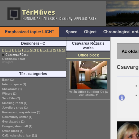
Emphasized topic: LIGHT
Space
Object
Chronological ord
Designers - C
Csavarga Rózsa's
works
B
C
D
E
F
G
I
J
K
M
N
P
R
S
T
U
W
i
Á
all
Az oldal
Csavarga Rózsa
Office block
Csizmadia Zsolt
designer
Csavarg
Tér - categories
Bank (1)
Interior space (1)
Showroom (1)
Volán Office building 'De ja
Winery (1)
vue Bauhaus'
Set - Film (2)
Smoking-room (1)
Jewellery shop (1)
Restaurant, wayside inn (3)
Community centre (1)
Gyerekszoba (1)
Congregation hall (1)
Office block (5)
Café, cake shop, bar (11)