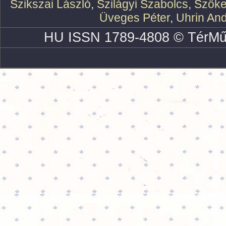
Szikszai László
,
Szilágyi Szabolcs
,
Szőke
Üveges Péter
,
Uhrin An
HU ISSN 1789-4808 © TérMű