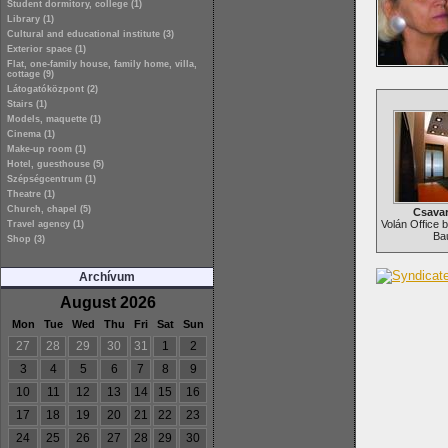
Student dormitory, college (1)
Library (1)
Cultural and educational institute (3)
Exterior space (1)
Flat, one-family house, family home, villa,
cottage (9)
Látogatóközpont (2)
Stairs (1)
Models, maquette (1)
Cinema (1)
Make-up room (1)
Hotel, guesthouse (5)
Szépségcentrum (1)
Theatre (1)
Church, chapel (5)
Csava
Volán Office b
Travel agency (1)
Ba
Shop (3)
Archívum
August 2026
Mon
Tue
Wed
Thu
Fri
Sat
Sun
27
28
29
30
31
1
2
3
4
5
6
7
8
9
10
11
12
13
14
15
16
17
18
19
20
21
22
23
24
25
26
27
28
29
30