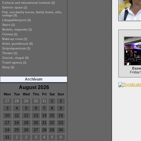
Cultural and educational institute (3)
Exterior space (1)
Flat, one-family house, family home, villa,
cottage (9)
Látogatóközpont (2)
Stairs (1)
Models, maquette (1)
Cinema (1)
Make-up room (1)
Hotel, guesthouse (5)
Szépségcentrum (1)
Theatre (1)
Church, chapel (5)
Travel agency (1)
Shop (3)
Esze
Friday
Archívum
August 2026
Mon
Tue
Wed
Thu
Fri
Sat
Sun
27
28
29
30
31
1
2
3
4
5
6
7
8
9
10
11
12
13
14
15
16
17
18
19
20
21
22
23
24
25
26
27
28
29
30
31
1
2
3
4
5
6