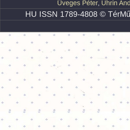
Üveges Péter
,
Uhrin An
HU ISSN 1789-4808 © TérMű