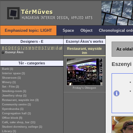
Emphasized topic: LIGHT
Space
Object
Chronological ord
Designers - E
Eszenyi Ákos's works
B
C
D
E
F
G
I
J
K
M
N
P
R
S
T
U
W
i
Á
all
Restaurant, wayside
Az oldal
Eszenyi Ákos
inn
Tér - categories
Eszenyi
Bank (1)
Interior space (1)
Showroom (1)
Winery (1)
Set - Film (2)
Friday’s Oktogon
Smoking-room (1)
Jewellery shop (1)
Restaurant, wayside inn (3)
Community centre (1)
Gyerekszoba (1)
Congregation hall (1)
Office block (5)
Café, cake shop, bar (11)
Student dormitory, college (1)
Library (1)