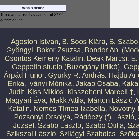
Who's online
There are currently
0 users
and
2172
guests
online.
Ágoston István
,
B. Soós Klára
,
B. Szabó
Gyöngyi
,
Bokor Zsuzsa
,
Bondor Ani (Mode
Csontos Kemény Katalin
,
Deák Marcsi
,
E.
Geppetto studio (Buzogány Ildikó)
,
Gepp
Árpád Hunor
,
Gyürky R. András
,
Hajdu An
Erika
,
Iványi Mónika
,
Jakab Csaba
,
Kaka
Judit
,
Kiss Miklós
,
Kisszebeni Marcell †
,
Magyari Éva
,
Makk Attila
,
Márton László At
Katalin
,
Nemes Tímea Izabella
,
Novotny 
Pozsonyi Orsolya
,
Rádóczy (f) László
,
József
,
Szabó László
,
Szabó Otília
,
Szá
Szikszai László
,
Szilágyi Szabolcs
,
Szőke