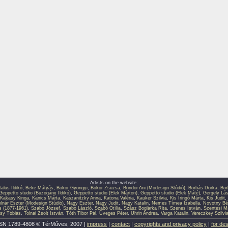
Artists on the website:
talus Ildikó
,
Beke Mátyás
,
Bokor Gyöngyi
,
Bokor Zsuzsa
,
Bondor Ani (Modesign Stúdió)
,
Borbás Dorka
,
Bor
Geppetto studio (Buzogány Ildikó)
,
Geppetto studio (Elek Márton)
,
Geppetto studio (Elek Máté)
,
Gergely Lás
Kakasy Kinga
,
Kanics Márta
,
Kaszanitzky Anna
,
Katona Valéria
,
Kauker Szilvia
,
Kis Iringó Márta
,
Kis Judit
,
lnár Eszter (Modesign Stúdió)
,
Nagy Eszter
,
Nagy Judit
,
Nagy Katalin
,
Nemes Tímea Izabella
,
Novotny Bé
s (1877-1961)
,
Szabó József
,
Szabó László
,
Szabó Otília
,
Szász Boglárka Rita
,
Szenes István
,
Szentesi M
sy Tóbiás
,
Tolnai Zsolt István
,
Tóth Tibor Pál
,
Üveges Péter
,
Uhrin Andrea
,
Varga Katalin
,
Vereczkey Szilvi
SN 1789-4808 © TérMűves, 2007 |
impress
|
contact
|
copyrights and privacy policy
|
for de