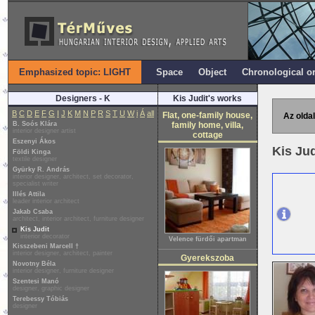
Emphasized topic: LIGHT
Space
Object
Chronological o
Designers - K
Kis Judit's works
B
C
D
E
F
G
I
J
K
M
N
P
R
S
T
U
W
i
Á
all
Flat, one-family house,
Az oldal
B. Soós Klára
family home, villa,
interior designer artist
cottage
Eszenyi Ákos
Kis Ju
Földi Kinga
textile designer
Gyürky R. András
interior designer, architect, set decorator,
specialist writer
Illés Attila
leader interior architect
Jakab Csaba
architect, interior architect, furniture designer
Kis Judit
interior decorator
Velence fürdői apartman
Kisszebeni Marcell †
interior designer, architect, painter
Gyerekszoba
Novotny Béla
interior designer, furniture designer
Szentesi Manó
designer, graphic designer
Terebessy Tóbiás
designer