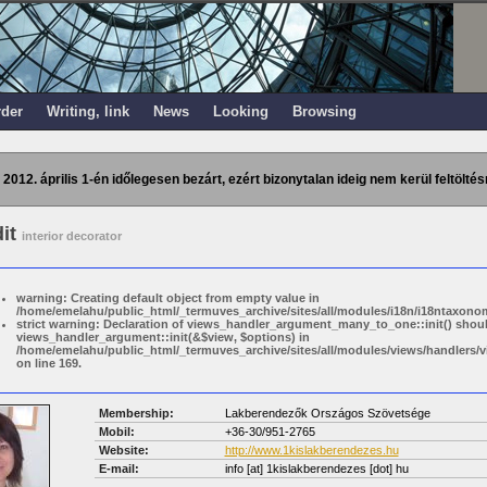
rder
Writing, link
News
Looking
Browsing
 2012. április 1-én időlegesen bezárt, ezért bizonytalan ideig nem kerül feltöltés
dit
interior decorator
warning: Creating default object from empty value in
/home/emelahu/public_html/_termuves_archive/sites/all/modules/i18n/i18ntaxonom
strict warning: Declaration of views_handler_argument_many_to_one::init() shou
views_handler_argument::init(&$view, $options) in
/home/emelahu/public_html/_termuves_archive/sites/all/modules/views/handler
on line 169.
Membership:
Lakberendezők Országos Szövetsége
Mobil:
+36-30/951-2765
Website:
http://www.1kislakberendezes.hu
E-mail:
info
[at]
1kislakberendezes [dot] hu