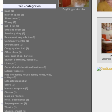
Tér - categories
Zuglói gyerekszoba
Bank (1)
Interior space (1)
Showroom (1)
Winery (1)
Set - Film (2)
Smoking-room (1)
Jewellery shop (1)
Restaurant, wayside inn (3)
Community centre (1)
Gyerekszoba (1)
Congregation hall (1)
Office block (5)
K
Café, cake shop, bar (11)
Velence 
Student dormitory, college (1)
Library (1)
Cultural and educational institute (3)
Exterior space (1)
Flat, one-family house, family home, villa,
cottage (9)
Látogatóközpont (2)
Stairs (1)
Models, maquette (1)
Cinema (1)
Make-up room (1)
Hotel, guesthouse (5)
Szépségcentrum (1)
Theatre (1)
Church, chapel (5)