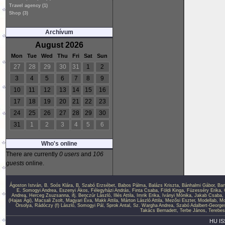
Travel agency (1)
Shop (3)
Archívum
August 2026
Mon
Tue
Wed
Thu
Fri
Sat
Sun
27
28
29
30
31
1
2
3
4
5
6
7
8
9
10
11
12
13
14
15
16
17
18
19
20
21
22
23
24
25
26
27
28
29
30
31
1
2
3
4
5
6
Who's online
There are currently
0 users
and
106
guests
online.
Ágoston István
,
B. Soós Klára
,
B. Szabó Erzsébet
,
Babos Pálma
,
Balázs Kriszta
,
Bánhalmi Gábor
,
Bar
E. Somogyi Andrea
,
Eszenyi Ákos
,
Félegyházi András
,
Finta Csaba
,
Földi Kinga
,
Füzesséry Erika
,
Andrea
,
Herceg Zsuzsanna
,
ifj. Benczúr László
,
Illés Attila
,
Imrik Erika
,
Iványi Mónika
,
Jakab Csaba
,
(Hajas Ági)
,
Macsali Zsolt
,
Magyari Éva
,
Makk Attila
,
Márton László Attila
,
Mezősi Eszter
,
Modellab
,
Mo
Orsolya
,
Rádóczy (f) László
,
Somogyi Pál
,
Sprok Antal
,
Sz. Wargha Andrea
,
Szabó Adalbert-George
Takács Bernadett
,
Terbe János
,
Terebes
HU IS