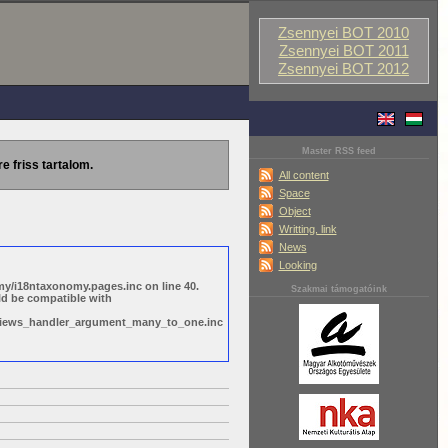
Zsennyei BOT 2010
Zsennyei BOT 2011
Zsennyei BOT 2012
Master RSS feed
re friss tartalom.
All content
Space
Object
Writting, link
News
Looking
y/i18ntaxonomy.pages.inc on line 40.
Szakmai támogatóink
ld be compatible with
s/views_handler_argument_many_to_one.inc