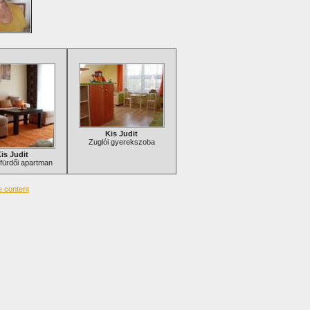
Kis Judit
Zuglói gyerekszoba
is Judit
fürdői apartman