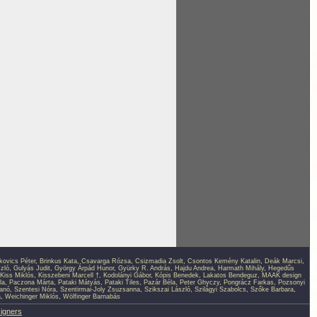
kovics Péter
,
Brinkus Kata
,
Csavarga Rózsa
,
Csizmadia Zsolt
,
Csontos Kemény Katalin
,
Deák Marcsi
,
zló
,
Gulyás Judit
,
György Árpád Hunor
,
Gyürky R. András
,
Hajdu Andrea
,
Harmath Mihály
,
Hegedűs
Kiss Miklós
,
Kisszebeni Marcell †
,
Kodolányi Gábor
,
Kópis Benedek
,
Lakatos Bendeguz
,
MAAK design
la
,
Paczona Márta
,
Pataki Mátyás
,
Pataki Tiles
,
Pazár Béla
,
Peter Ghyczy
,
Pongrácz Farkas
,
Pozsonyi
anó
,
Szentesi Nóra
,
Szentirmai-Joly Zsuzsanna
,
Szikszai László
,
Szilágyi Szabolcs
,
Szőke Barbara
,
a
,
Weichinger Miklós
,
Wölfinger Barnabás
signers