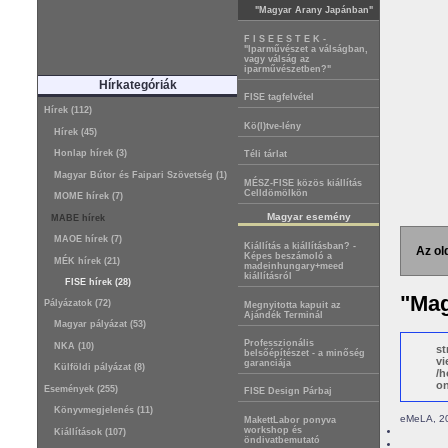
"Magyar Arany Japánban"
F I S E E S T E K -
"Iparművészet a válságban,
vagy válság az
iparművészetben?"
Hírkategóriák
FISE tagfelvétel
Hírek (112)
Kö(l)tve-lény
Hírek (45)
Honlap hírek (3)
Téli tárlat
Magyar Bútor és Faipari Szövetség (1)
MÉSZ-FISE közös kiállítás
Celldömölkön
MOME hírek (7)
Magyar esemény
MABE hírek
MAOE hírek (7)
Kiállítás a kiállításban? -
Az ol
Képes beszámoló a
MÉK hírek (21)
madeinhungary+meed
kiállításról
FISE hírek (28)
"Mag
Pályázatok (72)
Megnyitotta kapuit az
Ajándék Terminál
Magyar pályázat (53)
Professzionális
NKA (10)
st
belsőépítészet - a minőség
vi
garanciája
Külföldi pályázat (8)
/h
on
Események (255)
FISE Design Párbaj
Könyvmegjelenés (11)
eMeLA, 20
MakettLabor ponyva
workshop és
Kiállítások (107)
öndivatbemutató