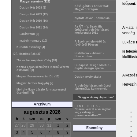
Magyar esemény (129)
Időpont
Késő gótikus boltozatok
Design Hét 2008 (2)
Magyarországon
Design Hét 2009 (12)
Nyitott Udvar - bolhapiac
Design Hét 2010 (16)
Az ÚT – V. Szakrális
A Fiatal
Design Hét 2011 (24)
építészeti-belsőépítészeti
vendég
konferencia 2011
Lakástrend (8)
madeinhungary (10)
A Zsolnay jelenéről és
Lukácsi 
jövőjéről Pécsett
Külföldi esemény (4)
ki feles
Installáció – Jelmez -
Díj, ösztöndíjak (37)
kiállítá
Divatszínház
"Az év belsőépítésze" díj (10)
Budapest Design Meetup -
Kozma Lajos kézműves iparművészeti
digital design special
ösztöndíj (5)
A kezdés
Magyar Formatervezési Díj (10)
Design nyelviskola
Magyar Termék Nagydíj (2)
Helyszín
A belsőépítészet minőségi
térformálás konferencia
Moholy-Nagy László formatervezési
ösztöndíj (9)
"Magyar Arany Japánban"
Archívum
F I S E E S T E K -
"Iparművészet a válságban,
augusztus 2026
vagy válság az
iparművészetben?"
h
k
sze
cs
p
szo
v
27
28
29
30
31
1
2
Esemény
3
4
5
6
7
8
9