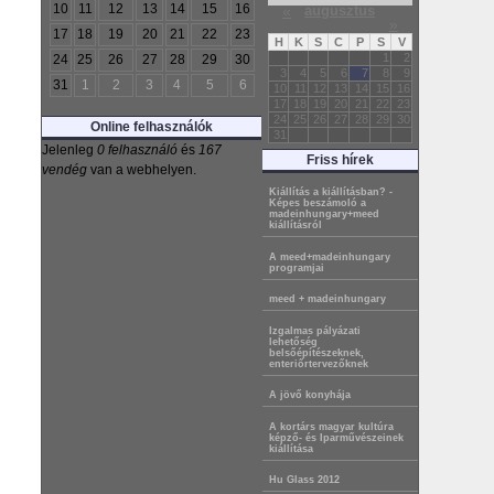
10
11
12
13
14
15
16
«
augusztus
»
17
18
19
20
21
22
23
H
K
S
C
P
S
V
1
2
24
25
26
27
28
29
30
3
4
5
6
7
8
9
31
1
2
3
4
5
6
10
11
12
13
14
15
16
17
18
19
20
21
22
23
24
25
26
27
28
29
30
Online felhasználók
31
Jelenleg
0 felhasználó
és
167
Friss hírek
vendég
van a webhelyen.
Kiállítás a kiállításban? -
Képes beszámoló a
madeinhungary+meed
kiállításról
A meed+madeinhungary
programjai
meed + madeinhungary
Izgalmas pályázati
lehetőség
belsőépítészeknek,
enteriőrtervezőknek
A jövő konyhája
A kortárs magyar kultúra
képző- és Iparművészeinek
kiállítása
Hu Glass 2012