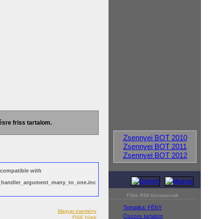
ésre friss tartalom.
Zsennyei BOT 2010
Zsennyei BOT 2011
Zsennyei BOT 2012
 compatible with
ws_handler_argument_many_to_one.inc
Főbb RSS hírcsatornák
Tematika: FÉNY
Magyar esemény
Összes tartalom
FISE hírek