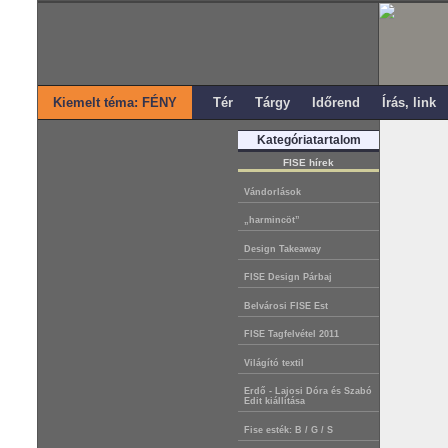
Kiemelt téma: FÉNY
Tér
Tárgy
Időrend
Írás, link
Kategóriatartalom
FISE hírek
Vándorlások
„harmincöt”
Design Takeaway
FISE Design Párbaj
Belvárosi FISE Est
FISE Tagfelvétel 2011
Világító textil
Erdő - Lajosi Dóra és Szabó
Edit kiállítása
Fise esték: B / G / S