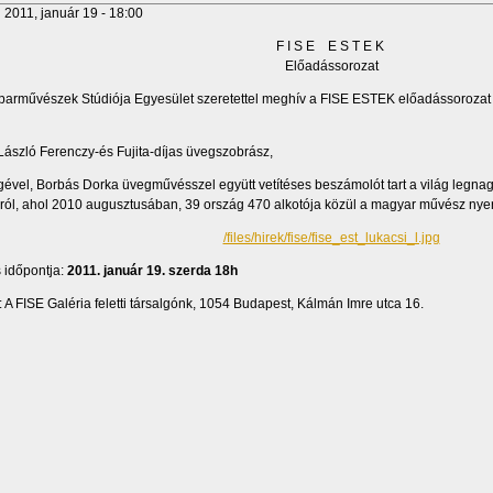
:
2011, január 19 - 18:00
F I S E E S T E K
Előadássorozat
 Iparművészek Stúdiója Egyesület szeretettel meghív a FISE ESTEK előadássorozat
László Ferenczy-és Fujita-díjas üvegszobrász,
égével, Borbás Dorka üvegművésszel együtt vetítéses beszámolót tart a világ leg
sáról, ahol 2010 augusztusában, 39 ország 470 alkotója közül a magyar művész nyert
/files/hirek/fise/fise_est_lukacsi_l.jpg
 időpontja:
2011. január 19. szerda 18h
: A FISE Galéria feletti társalgónk, 1054 Budapest, Kálmán Imre utca 16.