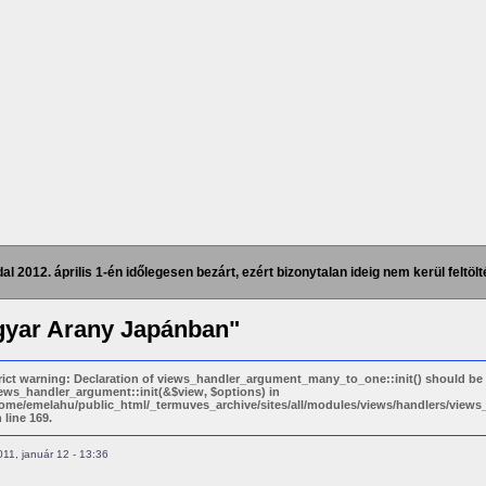
dal 2012. április 1-én időlegesen bezárt, ezért bizonytalan ideig nem kerül feltölt
yar Arany Japánban"
rict warning: Declaration of views_handler_argument_many_to_one::init() should be
ews_handler_argument::init(&$view, $options) in
ome/emelahu/public_html/_termuves_archive/sites/all/modules/views/handlers/vie
 line 169.
11, január 12 - 13:36