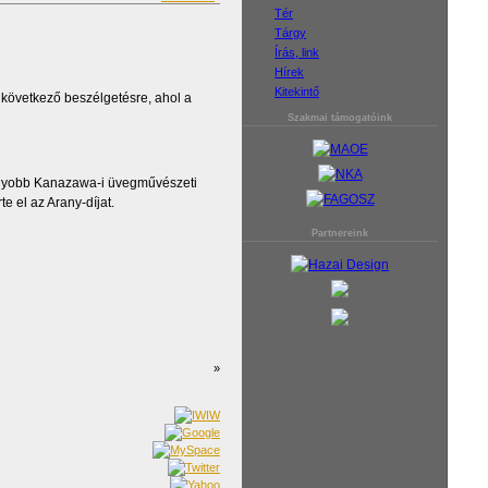
Tér
Tárgy
Írás, link
Hírek
Kitekintő
 következő beszélgetésre, ahol a
Szakmai támogatóink
nagyobb Kanazawa-i üvegművészeti
e el az Arany-díjat.
Partnereink
»