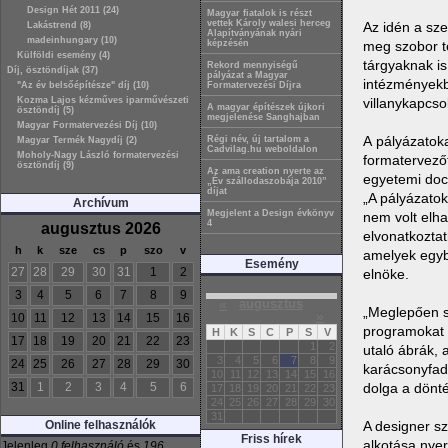
Design Hét 2011 (24)
Magyar fiatalok is részt
vettek Károly walesi herceg
Az idén a sz
Lakástrend (8)
Alapítványának nyári
madeinhungary (10)
képzésén
meg szobor te
Külföldi esemény (4)
tárgyaknak is
Rekord mennyiségű
Díj, ösztöndíjak (37)
pályázat a Magyar
intézményekbe
"Az év belsőépítésze" díj (10)
Formatervezési Díjra
Kozma Lajos kézműves iparművészeti
villanykapcso
A magyar építészek újkori
ösztöndíj (5)
megjelenése Sanghajban
Magyar Formatervezési Díj (10)
A pályázatoka
Régi név, új tartalom a
Magyar Termék Nagydíj (2)
Cadvilag.hu weboldalon
Moholy-Nagy László formatervezési
formatervez
ösztöndíj (9)
Az ama creation nyerte az
egyetemi doc
„Év szállodaszobája 2010”
díjat
„A pályázatok
Archívum
Megjelent a Design évkönyv
nem volt elh
4
augusztus 2026
elvonatkoztat
h
k
sze
cs
p
szo
v
amelyek egybe
Esemény
27
28
29
30
31
1
2
elnöke.
3
4
5
6
7
8
9
«
augusztus
„Meglepően so
»
10
11
12
13
14
15
16
programokat c
H
K
S
C
P
S
V
17
18
19
20
21
22
23
1
2
utaló ábrák, 
3
4
5
6
7
8
9
24
25
26
27
28
29
30
karácsonyfad
10
11
12
13
14
15
16
31
1
2
3
4
5
6
dolga a dönté
17
18
19
20
21
22
23
24
25
26
27
28
29
30
31
Online felhasználók
A designer sz
Friss hírek
alkotása nyer
Jelenleg
0 felhasználó
és
196