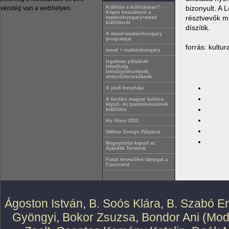
bizonyult. A L
vendég
van a webhelyen.
Kiállítás a kiállításban? -
Képes beszámoló a
résztvevők mi
madeinhungary+meed
kiállításról
díszítik.
A meed+madeinhungary
programjai
forrás: kultur
meed + madeinhungary
Izgalmas pályázati
lehetőség
belsőépítészeknek,
enteriőrtervezőknek
A jövő konyhája
A kortárs magyar kultúra
képző- és Iparművészeinek
kiállítása
Hu Glass 2012
Otthon Design Pályázat
Megnyitotta kapuit az
Ajándék Terminál
Fiatal tervezőket támogat a
Coninvest
Ágoston István
,
B. Soós Klára
,
B. Szabó E
Gyöngyi
,
Bokor Zsuzsa
,
Bondor Ani (Mod