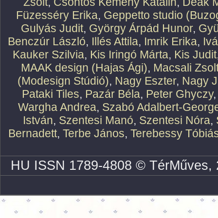
Zsolt
,
Csontos Kemény Katalin
,
Deák M
Füzesséry Erika
,
Geppetto studio (Buzog
Gulyás Judit
,
György Árpád Hunor
,
Gyü
Benczúr László
,
Illés Attila
,
Imrik Erika
,
Iv
Kauker Szilvia
,
Kis Iringó Márta
,
Kis Judit
MAAK design (Hajas Ági)
,
Macsali Zsol
(Modesign Stúdió)
,
Nagy Eszter
,
Nagy J
Pataki Tiles
,
Pazár Béla
,
Peter Ghyczy
Wargha Andrea
,
Szabó Adalbert-Georg
István
,
Szentesi Manó
,
Szentesi Nóra
,
Bernadett
,
Terbe János
,
Terebessy Tóbiá
HU ISSN 1789-4808 © TérMűves, 