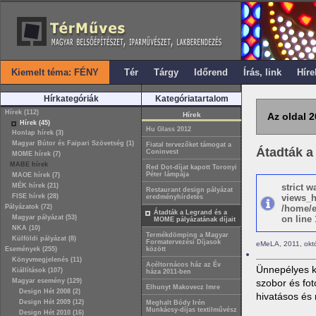
Kiemelt téma: FÉNY
Tér
Tárgy
Időrend
Írás, link
Híre
Hírkategóriák
Kategóriatartalom
Hírek (112)
Hírek
Az oldal 2
Hírek (45)
Hu Glass 2012
Honlap hírek (3)
Magyar Bútor és Faipari Szövetség (1)
Fiatal tervezőket támogat a
Átadták a
Coninvest
MOME hírek (7)
MABE hírek
Red Dot-díjat kapott Toronyi
Péter lámpája
MAOE hírek (7)
MÉK hírek (21)
strict 
Restaurant design pályázat
FISE hírek (28)
views_h
eredményhírdetés
Pályázatok (72)
/home/e
Átadták a Legrand és a
Magyar pályázat (53)
on line 
MOME pályázatának díjait
NKA (10)
Termékdömping a Magyar
Külföldi pályázat (8)
Formatervezési Díjasok
eMeLA, 2011, októ
Események (255)
között
Könyvmegjelenés (11)
Acéltornácos ház az Év
Ünnepélyes ke
Kiállítások (107)
háza 2011-ben
Magyar esemény (129)
szobor és fot
Elhunyt Makovecz Imre
Design Hét 2008 (2)
hivatásos és
Design Hét 2009 (12)
Meghalt Bódy Irén
Munkácsy-díjas textilművész
Design Hét 2010 (16)