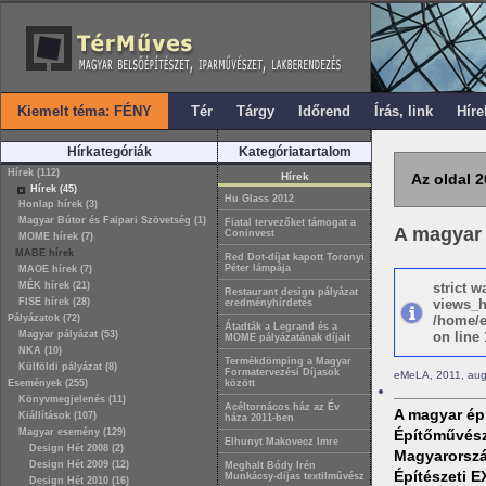
Kiemelt téma: FÉNY
Tér
Tárgy
Időrend
Írás, link
Híre
Hírkategóriák
Kategóriatartalom
Hírek (112)
Hírek
Az oldal 2
Hírek (45)
Hu Glass 2012
Honlap hírek (3)
Magyar Bútor és Faipari Szövetség (1)
Fiatal tervezőket támogat a
A magyar 
Coninvest
MOME hírek (7)
MABE hírek
Red Dot-díjat kapott Toronyi
Péter lámpája
MAOE hírek (7)
MÉK hírek (21)
strict 
Restaurant design pályázat
FISE hírek (28)
views_h
eredményhírdetés
Pályázatok (72)
/home/e
Átadták a Legrand és a
Magyar pályázat (53)
on line 
MOME pályázatának díjait
NKA (10)
Termékdömping a Magyar
Külföldi pályázat (8)
Formatervezési Díjasok
eMeLA, 2011, aug
Események (255)
között
Könyvmegjelenés (11)
Acéltornácos ház az Év
A magyar ép
Kiállítások (107)
háza 2011-ben
Magyar esemény (129)
Építőművész
Elhunyt Makovecz Imre
Design Hét 2008 (2)
Magyarorszá
Design Hét 2009 (12)
Meghalt Bódy Irén
Építészeti E
Munkácsy-díjas textilművész
Design Hét 2010 (16)