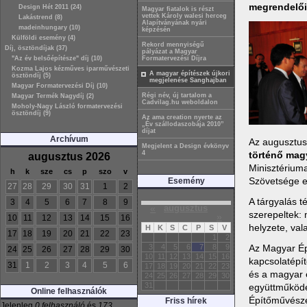
megrendelői
Design Hét 2011 (24)
Magyar fiatalok is részt
vettek Károly walesi herceg
Lakástrend (8)
Alapítványának nyári
madeinhungary (10)
képzésén
Külföldi esemény (4)
Rekord mennyiségű
Díj, ösztöndíjak (37)
pályázat a Magyar
"Az év belsőépítésze" díj (10)
Formatervezési Díjra
Kozma Lajos kézműves iparművészeti
A magyar építészek újkori
ösztöndíj (5)
megjelenése Sanghajban
Magyar Formatervezési Díj (10)
Régi név, új tartalom a
Magyar Termék Nagydíj (2)
Cadvilag.hu weboldalon
Moholy-Nagy László formatervezési
ösztöndíj (9)
Az ama creation nyerte az
„Év szállodaszobája 2010”
díjat
Archívum
Az augusztus
Megjelent a Design évkönyv
történő mag
4
augusztus 2026
Minisztérium
h
k
sze
cs
p
szo
v
Szövetsége e
Esemény
27
28
29
30
31
1
2
A tárgyalás t
3
4
5
6
7
8
9
«
augusztus
szerepeltek: 
»
10
11
12
13
14
15
16
helyzete, val
H
K
S
C
P
S
V
17
18
19
20
21
22
23
1
2
Az Magyar Ép
3
4
5
6
7
8
9
24
25
26
27
28
29
30
10
11
12
13
14
15
16
kapcsolatépí
31
1
2
3
4
5
6
17
18
19
20
21
22
23
és a magyar é
24
25
26
27
28
29
30
31
együttműködés
Online felhasználók
Építőművésze
Friss hírek
Jelenleg
0 felhasználó
és
173