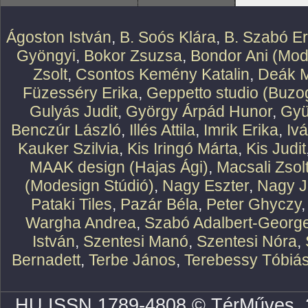
Ágoston István
,
B. Soós Klára
,
B. Szabó E
Gyöngyi
,
Bokor Zsuzsa
,
Bondor Ani (Mod
Zsolt
,
Csontos Kemény Katalin
,
Deák M
Füzesséry Erika
,
Geppetto studio (Buzog
Gulyás Judit
,
György Árpád Hunor
,
Gyü
Benczúr László
,
Illés Attila
,
Imrik Erika
,
Iv
Kauker Szilvia
,
Kis Iringó Márta
,
Kis Judit
MAAK design (Hajas Ági)
,
Macsali Zsol
(Modesign Stúdió)
,
Nagy Eszter
,
Nagy J
Pataki Tiles
,
Pazár Béla
,
Peter Ghyczy
Wargha Andrea
,
Szabó Adalbert-Georg
István
,
Szentesi Manó
,
Szentesi Nóra
,
Bernadett
,
Terbe János
,
Terebessy Tóbiá
HU ISSN 1789-4808 © TérMűves, 