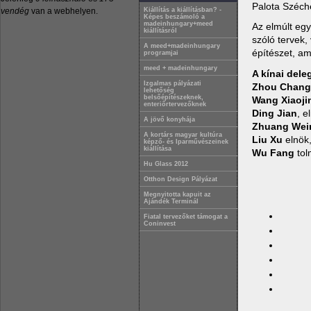
Palota Széche
vendég
van a webhelyen.
Kiállítás a kiállításban? -
Képes beszámoló a
madeinhungary+meed
Az elmúlt eg
kiállításról
szóló tervek,
A meed+madeinhungary
építészet, a
programjai
meed + madeinhungary
A kínai dele
Izgalmas pályázati
Zhou Chang
lehetőség
belsőépítészeknek,
Wang Xiaoji
enteriőrtervezőknek
Ding Jian
, e
A jövő konyhája
Zhuang Wei
A kortárs magyar kultúra
Liu Xu
elnök,
képző- és Iparművészeinek
kiállítása
Wu Fang
tol
Hu Glass 2012
Otthon Design Pályázat
Megnyitotta kapuit az
Ajándék Terminál
Fiatal tervezőket támogat a
Coninvest