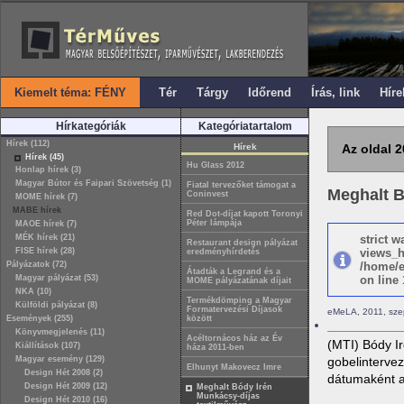
Kiemelt téma: FÉNY
Tér
Tárgy
Időrend
Írás, link
Híre
Hírkategóriák
Kategóriatartalom
Hírek (112)
Hírek
Az oldal 2
Hírek (45)
Hu Glass 2012
Honlap hírek (3)
Magyar Bútor és Faipari Szövetség (1)
Fiatal tervezőket támogat a
Meghalt B
Coninvest
MOME hírek (7)
MABE hírek
Red Dot-díjat kapott Toronyi
Péter lámpája
MAOE hírek (7)
MÉK hírek (21)
strict 
Restaurant design pályázat
FISE hírek (28)
views_h
eredményhírdetés
Pályázatok (72)
/home/e
Átadták a Legrand és a
Magyar pályázat (53)
on line 
MOME pályázatának díjait
NKA (10)
Termékdömping a Magyar
Külföldi pályázat (8)
Formatervezési Díjasok
eMeLA, 2011, sze
Események (255)
között
Könyvmegjelenés (11)
Acéltornácos ház az Év
(MTI) Bódy I
Kiállítások (107)
háza 2011-ben
Magyar esemény (129)
gobelintervez
Elhunyt Makovecz Imre
Design Hét 2008 (2)
dátumaként az
Design Hét 2009 (12)
Meghalt Bódy Irén
Munkácsy-díjas
Design Hét 2010 (16)