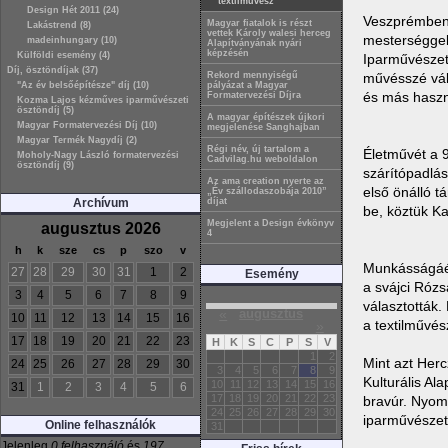
textilművész
Design Hét 2011 (24)
Veszprémben 
Magyar fiatalok is részt
Lakástrend (8)
vettek Károly walesi herceg
mesterséggel,
madeinhungary (10)
Alapítványának nyári
képzésén
Külföldi esemény (4)
Iparművészeti
Díj, ösztöndíjak (37)
művésszé vált
Rekord mennyiségű
"Az év belsőépítésze" díj (10)
pályázat a Magyar
és más használ
Formatervezési Díjra
Kozma Lajos kézműves iparművészeti
ösztöndíj (5)
A magyar építészek újkori
Magyar Formatervezési Díj (10)
megjelenése Sanghajban
Magyar Termék Nagydíj (2)
Régi név, új tartalom a
Életművét a 9
Moholy-Nagy László formatervezési
Cadvilag.hu weboldalon
ösztöndíj (9)
szárítópadlás
Az ama creation nyerte az
első önálló t
„Év szállodaszobája 2010”
Archívum
díjat
be, köztük K
Megjelent a Design évkönyv
augusztus 2026
4
h
k
sze
cs
p
szo
v
Munkásságáér
27
28
29
30
31
1
2
Esemény
a svájci Rózs
3
4
5
6
7
8
9
választották.
«
augusztus
10
11
12
13
14
15
16
a textilművé
»
17
18
19
20
21
22
23
H
K
S
C
P
S
V
1
2
Mint azt Herc
24
25
26
27
28
29
30
3
4
5
6
7
8
9
Kulturális Al
10
11
12
13
14
15
16
31
1
2
3
4
5
6
17
18
19
20
21
22
23
bravúr. Nyomá
24
25
26
27
28
29
30
iparművészet
Online felhasználók
31
Jelenleg
0 felhasználó
és
197