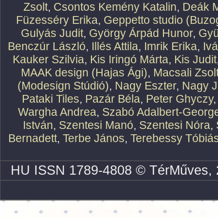
Zsolt
,
Csontos Kemény Katalin
,
Deák M
Füzesséry Erika
,
Geppetto studio (Buzog
Gulyás Judit
,
György Árpád Hunor
,
Gyü
Benczúr László
,
Illés Attila
,
Imrik Erika
,
Iv
Kauker Szilvia
,
Kis Iringó Márta
,
Kis Judit
MAAK design (Hajas Ági)
,
Macsali Zsol
(Modesign Stúdió)
,
Nagy Eszter
,
Nagy J
Pataki Tiles
,
Pazár Béla
,
Peter Ghyczy
Wargha Andrea
,
Szabó Adalbert-Georg
István
,
Szentesi Manó
,
Szentesi Nóra
,
Bernadett
,
Terbe János
,
Terebessy Tóbiá
HU ISSN 1789-4808 © TérMűves, 