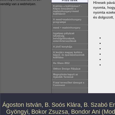
Friss hírek
Híresek pávás
vendég
van a webhelyen.
Kiállítás a kiállításban? -
nyomta, hogy
Képes beszámoló a
madeinhungary+meed
nyomta ezeket
kiállításról
és dolgozott,
A meed+madeinhungary
programjai
meed + madeinhungary
Izgalmas pályázati
lehetőség
belsőépítészeknek,
enteriőrtervezőknek
A jövő konyhája
A kortárs magyar kultúra
képző- és Iparművészeinek
kiállítása
Hu Glass 2012
Otthon Design Pályázat
Megnyitotta kapuit az
Ajándék Terminál
Fiatal tervezőket támogat a
Coninvest
Ágoston István
,
B. Soós Klára
,
B. Szabó E
Gyöngyi
,
Bokor Zsuzsa
,
Bondor Ani (Mod