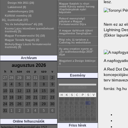
lesz.
Design Hét 2011 (24)
Magyar fiatalok is részt
vettek Károly walesi herceg
Lakástrend (8)
Alapítványának nyári
madeinhungary (10)
képzésén
Külföldi esemény (4)
Rekord mennyiségű
Díj, ösztöndíjak (37)
pályázat a Magyar
Nem ez az els
"Az év belsőépítésze" díj (10)
Formatervezési Díjra
Kozma Lajos kézműves iparművészeti
Lightning Des
A magyar építészek újkori
ösztöndíj (5)
megjelenése Sanghajban
(Ekkor lapun
Magyar Formatervezési Díj (10)
Régi név, új tartalom a
Magyar Termék Nagydíj (2)
Cadvilag.hu weboldalon
Moholy-Nagy László formatervezési
ösztöndíj (9)
Az ama creation nyerte az
„Év szállodaszobája 2010”
díjat
Archívum
A napfogyatko
Megjelent a Design évkönyv
4
augusztus 2026
A Red Dot De
h
k
sze
cs
p
szo
v
koncepciójáva
Esemény
27
28
29
30
31
1
2
terv témavez
3
4
5
6
7
8
9
«
augusztus
forrás: hg.hu
»
10
11
12
13
14
15
16
H
K
S
C
P
S
V
17
18
19
20
21
22
23
1
2
3
4
5
6
7
8
9
24
25
26
27
28
29
30
10
11
12
13
14
15
16
31
1
2
3
4
5
6
17
18
19
20
21
22
23
24
25
26
27
28
29
30
31
Online felhasználók
Friss hírek
Jelenleg
0 felhasználó
és
152