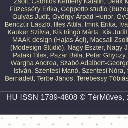
Zsolt
,
Csontos Kemény Katalin
,
Deák M
Füzesséry Erika
,
Geppetto studio (Buzog
Gulyás Judit
,
György Árpád Hunor
,
Gyü
Benczúr László
,
Illés Attila
,
Imrik Erika
,
Iv
Kauker Szilvia
,
Kis Iringó Márta
,
Kis Judit
MAAK design (Hajas Ági)
,
Macsali Zsol
(Modesign Stúdió)
,
Nagy Eszter
,
Nagy J
Pataki Tiles
,
Pazár Béla
,
Peter Ghyczy
Wargha Andrea
,
Szabó Adalbert-Georg
István
,
Szentesi Manó
,
Szentesi Nóra
,
Bernadett
,
Terbe János
,
Terebessy Tóbiá
HU ISSN 1789-4808 © TérMűves, 