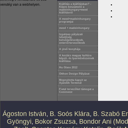
vendég
van a webhelyen.
Kiállítás a kiállításban? -
Képes beszámoló a
madeinhungary+meed
kiállításról
A meed+madeinhungary
programjai
meed + madeinhungary
Izgalmas pályázati
lehetőség
belsőépítészeknek,
enteriőrtervezőknek
A jövő konyhája
A kortárs magyar kultúra
képző- és Iparművészeinek
kiállítása
Hu Glass 2012
Otthon Design Pályázat
Megnyitotta kapuit az
Ajándék Terminál
Fiatal tervezőket támogat a
Coninvest
Ágoston István
,
B. Soós Klára
,
B. Szabó E
Gyöngyi
,
Bokor Zsuzsa
,
Bondor Ani (Mod