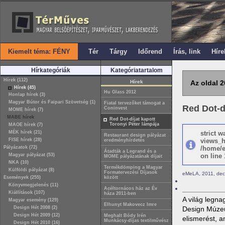
Kiemelt téma: FÉNY
Tér
Tárgy
Időrend
Írás, link
Híre
Hírkategóriák
Kategóriatartalom
Hírek (112)
Hírek
Az oldal 2
Hírek (45)
Hu Glass 2012
Honlap hírek (3)
Magyar Bútor és Faipari Szövetség (1)
Fiatal tervezőket támogat a
Red Dot-d
Coninvest
MOME hírek (7)
MABE hírek
Red Dot-díjat kapott
Toronyi Péter lámpája
MAOE hírek (7)
MÉK hírek (21)
strict 
Restaurant design pályázat
FISE hírek (28)
views_h
eredményhírdetés
Pályázatok (72)
/home/e
Átadták a Legrand és a
Magyar pályázat (53)
on line 
MOME pályázatának díjait
NKA (10)
Termékdömping a Magyar
Külföldi pályázat (8)
Formatervezési Díjasok
eMeLA, 2011, dec
Események (255)
között
Könyvmegjelenés (11)
Acéltornácos ház az Év
Kiállítások (107)
háza 2011-ben
A világ legna
Magyar esemény (129)
Elhunyt Makovecz Imre
Design Hét 2008 (2)
Design Múzeu
Design Hét 2009 (12)
Meghalt Bódy Irén
elismerést, 
Munkácsy-díjas textilművész
Design Hét 2010 (16)