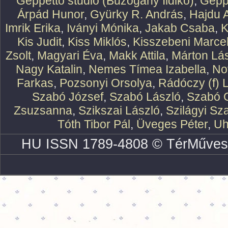
Geppetto studio (Buzogány Ildikó)
,
Geppe
Árpád Hunor
,
Gyürky R. András
,
Hajdu 
Imrik Erika
,
Iványi Mónika
,
Jakab Csaba
,
K
Kis Judit
,
Kiss Miklós
,
Kisszebeni Marcel
Zsolt
,
Magyari Éva
,
Makk Attila
,
Márton Lász
Nagy Katalin
,
Nemes Tímea Izabella
,
No
Farkas
,
Pozsonyi Orsolya
,
Rádóczy (f) 
Szabó József
,
Szabó László
,
Szabó O
Zsuzsanna
,
Szikszai László
,
Szilágyi Sz
Tóth Tibor Pál
,
Üveges Péter
,
Uh
HU ISSN 1789-4808 © TérMűves