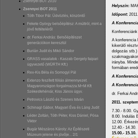
Zsennyei BOT 2010
Helyszín
:
MAK 
Zsennyei BOT 2011
Időpont
:
2011
Tóth Tibor Pál: Üdvözlés, köszöntő
A Konferenci
Fekete György belsőépítész: A múltról, mint a
jövő feltételéről
Konferenciánk 
dr. Ferkai András: Belsőépítészet
A konferencia 
generációkon keresztül
kikerülő részt
Burián Judit és Mikó Sándor
dolgozás stb.)
szakmagyakorlá
GRASS vasalatok - Kaszab Gergely faipari
irányba. Minde
ügyvezető (WÜRTH Kft.)
formában erede
Rex-Kis Béla és Somogyi Pál
A Konferencia
Extenzo feszített fóliás álmennyezet.
A Konferenci
Magyarországon forgalmazza:M+M Kft
Székesfehérvár, Kiss János ügyv.
dr. Ferkai And
Petrovics László és Szenes István
2011. szeptem
Schinagl Gábor, Magyari Éva és Láng Judit
7.30.- 8.00. G
Léder Zoltán, Tóth Péter, Kiss Dániel, Pósa
8.00. Indulás 
Viktor
12.00. Érkezés
12.40.- 14.30.
Bugár Mészáros Károly: Az Építészeti
15.00.- 15.10.
Múzeum jelene és jövője... 2/1