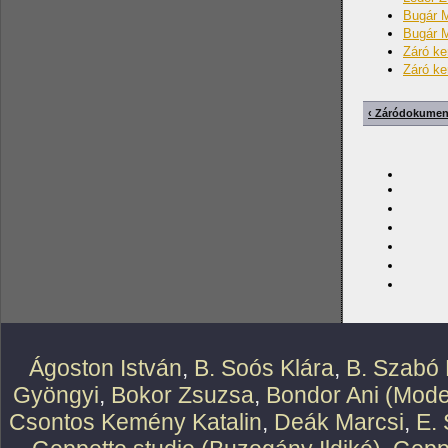
Bugár M
Bugár M
Záró ke
Záró ke
‹ Záródokume
Ágoston István
,
B. Soós Klára
,
B. Szabó 
Gyöngyi
,
Bokor Zsuzsa
,
Bondor Ani (Mode
Csontos Kemény Katalin
,
Deák Marcsi
,
E.