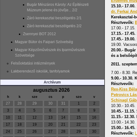
Érdemes művé
Bugár Mészáros Károly: Az Építészeti
15.10.- 17.00.
Múzeum jelene és jövője... 2/2
dr. Ferkai An
Kerekasztal-b
Záró kerekasztal beszélgetés 2/1
Résztvevők:
B
Záró kerekasztal beszélgetés 2/2
17.00.- 17.15
17.15.- 17.45
Zsennyei BOT 2012
17.45.- 19.00.
Magyar Bútor és Faipari Szövetség
19.00. Vacsor
20.00.- Bugár
Magyar Képzőművészek és Iparművészek
és a belsőép
Szövetsége
Felsőoktatási intézmények
2011. szeptem
Lakberendező iskolák, tanfolyamok
7.00.- 8.30. Re
9.00.- 10.30.
Archívum
Résztvevők:
Rex-Kiss Bél
augusztus 2026
Petrovics Lás
h
k
sze
cs
p
szo
v
Schinagl Gá
27
28
29
30
31
1
2
10.30.- 10.45
3
4
5
6
7
8
9
10.45.- 11.15
11.15.- 12.30.
10
11
12
13
14
15
16
13.00.- 14.30.
17
18
19
20
21
22
23
15.00.- 16.45
24
25
26
27
28
29
30
Résztvevők:
L