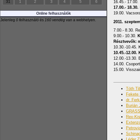
16.45.- 17.00
31
1
2
3
4
5
6
17.00.- 18.30.
19.00. Vacsor
Online felhasználók
Jelenleg
0 felhasználó
és
160 vendég
van a webhelyen.
2011. szeptem
7.00.- 8.30. Re
9.00.- 10.30.
K
Résztvevők: 
10.30.-10.45.
10.45.-12.00. 
12.00.-13.30.
14.00. Csoport
15.00. Vissza
Tóth Ti
Fekete 
dr. Fer
Burián 
GRASS v
Rex-Kis
Extenzo
Petrovi
Schinag
Léder Z