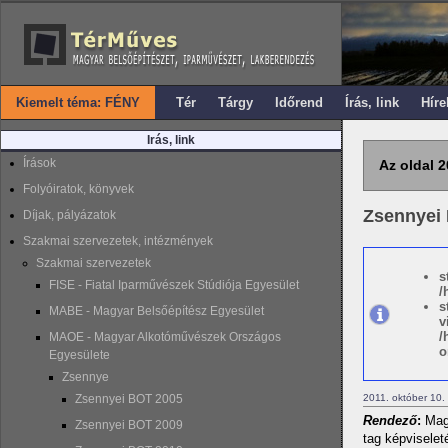
Kiemelt téma: FÉNY
Tér
Tárgy
Időrend
Írás, link
Híre
Irás, link
Írások
Az oldal 2
Folyóiratok, könyvek
Zsennyei
Díjak, pályázatok
Szakmai szervezetek, intézmények
Szakmai szervezetek
s
FISE - Fiatal Iparművészek Stúdiója Egyesület
/
s
MABE - Magyar Belsőépítész Egyesület
v
/
MAOE - Magyar Alkotóművészek Országos
o
Egyesülete
Zsennye
Zsennyei BOT 2005
2011. október 10.
Rendező
:
Magy
Zsennyei BOT 2009
tag képviselet