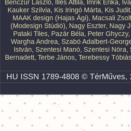
Benczúr László
,
Illés Attila
,
Imrik Erika
,
Iv
Kauker Szilvia
,
Kis Iringó Márta
,
Kis Judit
MAAK design (Hajas Ági)
,
Macsali Zsol
(Modesign Stúdió)
,
Nagy Eszter
,
Nagy J
Pataki Tiles
,
Pazár Béla
,
Peter Ghyczy
Wargha Andrea
,
Szabó Adalbert-Georg
István
,
Szentesi Manó
,
Szentesi Nóra
,
Bernadett
,
Terbe János
,
Terebessy Tóbiá
HU ISSN 1789-4808 © TérMűves, 