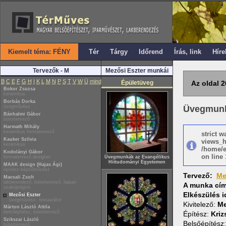
Kiemelt téma: FÉNY
Tér
Tárgy
Időrend
Írás, link
Híre
Tervezők - M
Mezősi Eszter munkái
B
C
E
F
G
H
I
K
L
M
N
P
S
T
V
W
Ü
mind
Épületüveg
Az oldal 2
Bokor Zsuzsa
keramikus
Borbás Dorka
üvegművész
Üvegmunk
Bánhalmi Gábor
bútortervező
Harmath Mihály
keramikus formatervező
strict 
Kauker Szilvia
views_h
kerámikus
/home/e
Kodolányi Gábor
on line 
formatervező designer
Üvegmunkák az Evangélikus
Hittudományi Egyetemen
MAAK design (Hajas Ági)
építész-képzőművész
Tervező:
Me
Macsali Zsolt
lakberendező, bútortervező, faipari
A munka cí
szakújságíró
Elkészülés 
Mezősi Eszter
üvegművész, restaurátor
Kivitelező:
Me
Márton László Attila
belsőépítész, bútortervező
Építész:
Kriz
Szikszai László
Belsőépítész
bútortervező