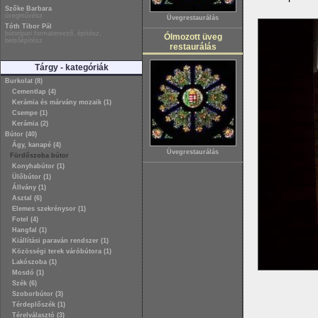
Szőke Barbara
üvegművész
Üvegrestaurálás
Tóth Tibor Pál
bútoripari formatervező, építész,
Ólmozott üveg
belsőépítész
restaurálás
Tárgy - kategóriák
Burkolat (8)
Cementlap (4)
Kerámia és márvány mozaik (1)
Csempe (1)
Kerámia (2)
Bútor (40)
Ágy, kanapé (4)
Üvegrestaurálás
Fürdőszoba bútor
Konyhabútor (1)
Ülőbútor (1)
Állvány (1)
Asztal (6)
Elemes szekrénysor (1)
Fotel (4)
Hangfal (1)
Kiállítási paraván rendszer (1)
Közösségi terek váróbútora (1)
Lakószoba (1)
Mosdó (1)
Szék (6)
Szoborbútor (3)
Térdeplőszék (1)
Térelválasztó (3)