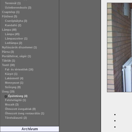
Terminál (1)
Üzletberendezés (3)
Csaptelep (1)
Fűtőtest (5)
Cserépkályha (3)
Kandalló (2)
Lámpa (48)
Lámpa (45)
Lámpaszobor (1)
Ledlámpa (2)
Nyílászárók díszelemei (1)
Párna (3)
Portálfelirat, cégér (1)
Táblák (1)
Textil (30)
Fal- és tértextilek (16)
Kárpit (1)
Lakástextil (4)
Mennyezet (1)
Szőnyeg (8)
Üveg (19)
Épületüveg (4)
Felülvilágító (1)
Mozaik (3)
Ólmozott üvegablak (8)
Ólmozott üveg restaurálás (1)
Térelválasztó (2)
Archívum