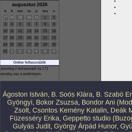
augusztus 2026
h
k
sze
cs
p
szo
v
27
28
29
30
31
1
2
3
4
5
6
7
8
9
10
11
12
13
14
15
16
17
18
19
20
21
22
23
24
25
26
27
28
29
30
31
1
2
3
4
5
6
Online felhasználók
Jelenleg
0 felhasználó
és
171
vendég
van a webhelyen.
Ágoston István
,
B. Soós Klára
,
B. Szabó E
Gyöngyi
,
Bokor Zsuzsa
,
Bondor Ani (Mod
Zsolt
,
Csontos Kemény Katalin
,
Deák M
Füzesséry Erika
,
Geppetto studio (Buzog
Gulyás Judit
,
György Árpád Hunor
,
Gyü