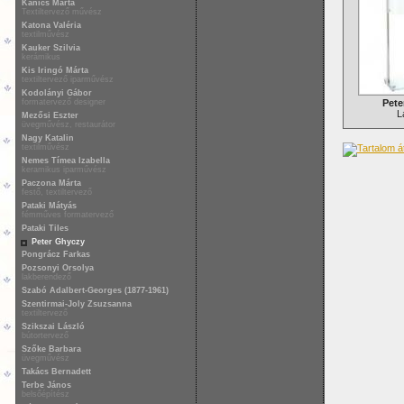
Kanics Márta
Textiltervező művész
Katona Valéria
textilművész
Kauker Szilvia
kerámikus
Kis Iringó Márta
textiltervező iparművész
Kodolányi Gábor
formatervező designer
Pete
L
Mezősi Eszter
üvegművész, restaurátor
Nagy Katalin
textilművész
Nemes Tímea Izabella
keramikus iparművész
Paczona Márta
festő, textiltervező
Pataki Mátyás
fémműves formatervező
Pataki Tiles
Peter Ghyczy
Pongrácz Farkas
Pozsonyi Orsolya
lakberendező
Szabó Adalbert-Georges (1877-1961)
Szentirmai-Joly Zsuzsanna
textiltervező
Szikszai László
bútortervező
Szőke Barbara
üvegművész
Takács Bernadett
Terbe János
belsőépítész