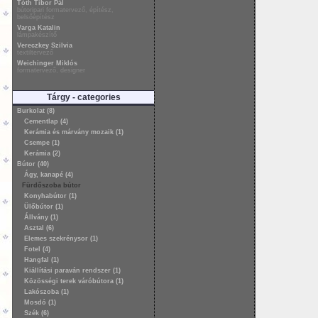
Tóth Tibor Pál
bútoripari formatervező, építész,
belsőépítész
Varga Katalin
lámpakészítő
Vereczkey Szilvia
textiltervező
Weichinger Miklós
formatervező, designer
Tárgy - categories
Burkolat (8)
Cementlap (4)
Kerámia és márvány mozaik (1)
Csempe (1)
Kerámia (2)
Bútor (40)
Ágy, kanapé (4)
Fürdőszoba bútor
Konyhabútor (1)
Ülőbútor (1)
Állvány (1)
Asztal (6)
Elemes szekrénysor (1)
Fotel (4)
Hangfal (1)
Kiállítási paraván rendszer (1)
Közösségi terek váróbútora (1)
Lakószoba (1)
Mosdó (1)
Szék (6)