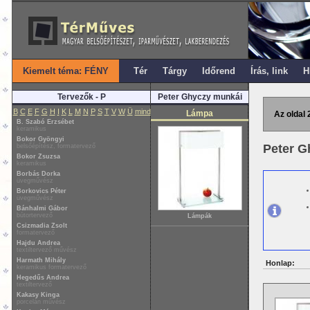
Kiemelt téma: FÉNY
Tér
Tárgy
Időrend
Írás, link
H
Tervezők - P
Peter Ghyczy munkái
B
C
E
F
G
H
I
K
L
M
N
P
S
T
V
W
Ü
mind
Lámpa
Az oldal 
B. Szabó Erzsébet
keramikus
Bokor Gyöngyi
Peter G
belsőépítész, formatervező
Bokor Zsuzsa
keramikus
Borbás Dorka
üvegművész
Borkovics Péter
üvegművész
Bánhalmi Gábor
bútortervező
Lámpák
Csizmadia Zsolt
formatervező
Hajdu Andrea
textiltervező művész
Harmath Mihály
Honlap:
keramikus formatervező
Hegedűs Andrea
textiltervező
Kakasy Kinga
porcelán művész