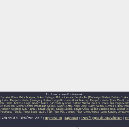
Az oldalon szereplő művészek:
,
Bartalus Ildikó
,
Beke Mátyás
,
Bokor Gyöngyi
,
Bokor Zsuzsa
,
Bondor Ani (Modesign Stúdió)
,
Borbás Dorka
y Erika
,
Geppetto studio (Buzogány Ildikó)
,
Geppetto studio (Elek Márton)
,
Geppetto studio (Elek Máté)
,
Ge
kab Csaba
,
Kakasy Kinga
,
Kanics Márta
,
Kaszanitzky Anna
,
Katona Valéria
,
Kauker Szilvia
,
Kis Iringó Márt
er
,
Modellab
,
Molnár Eszter (Modesign Stúdió)
,
Nagy Eszter
,
Nagy Judit
,
Nagy Katalin
,
Nemes Tímea Izabe
 Adalbert-Georges (1877-1961)
,
Szabó József
,
Szabó László
,
Szabó Otília
,
Szász Boglárka Rita
,
Szenes Is
Terebessy Tóbiás
,
Tolnai Zsolt István
,
Tóth Tibor Pál
,
Üveges Péter
,
Uhrin Andrea
,
Varga Katalin
,
Vereczkey
1789-4808 © TérMűves, 2007 |
impresszum
|
kapcsolat
|
szerzői jogok és adatvédelem
|
te