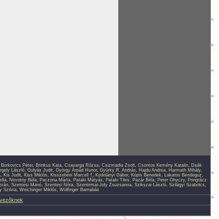
,
Borkovics Péter
,
Brinkus Kata
,
Csavarga Rózsa
,
Csizmadia Zsolt
,
Csontos Kemény Katalin
,
Deák
rgely László
,
Gulyás Judit
,
György Árpád Hunor
,
Gyürky R. András
,
Hajdu Andrea
,
Harmath Mihály
,
a
,
Kis Judit
,
Kiss Miklós
,
Kisszebeni Marcell †
,
Kodolányi Gábor
,
Kópis Benedek
,
Lakatos Bendeguz
,
lla
,
Novotny Béla
,
Paczona Márta
,
Pataki Mátyás
,
Pataki Tiles
,
Pazár Béla
,
Peter Ghyczy
,
Pongrácz
tván
,
Szentesi Manó
,
Szentesi Nóra
,
Szentirmai-Joly Zsuzsanna
,
Szikszai László
,
Szilágyi Szabolcs
,
 Szilvia
,
Weichinger Miklós
,
Wölfinger Barnabás
rvezőknek