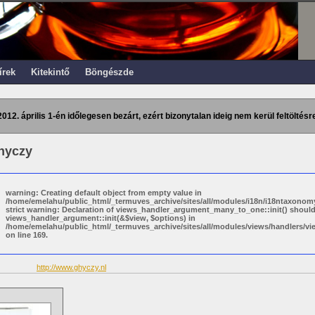
írek
Kitekintő
Böngészde
2012. április 1-én időlegesen bezárt, ezért bizonytalan ideig nem kerül feltöltésre
hyczy
warning: Creating default object from empty value in
/home/emelahu/public_html/_termuves_archive/sites/all/modules/i18n/i18ntaxonomy
strict warning: Declaration of views_handler_argument_many_to_one::init() shoul
views_handler_argument::init(&$view, $options) in
/home/emelahu/public_html/_termuves_archive/sites/all/modules/views/handlers/
on line 169.
http://www.ghyczy.nl