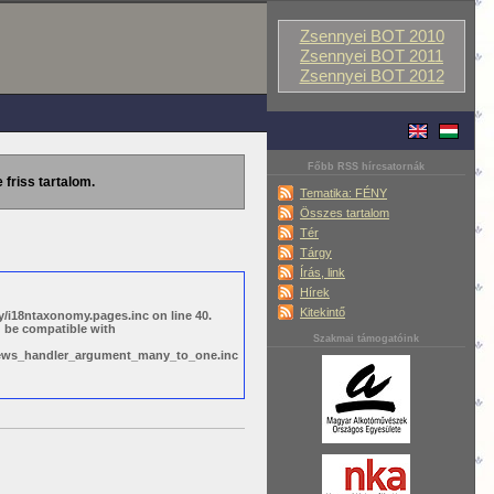
Zsennyei BOT 2010
Zsennyei BOT 2011
Zsennyei BOT 2012
Főbb RSS hírcsatornák
 friss tartalom.
Tematika: FÉNY
Összes tartalom
Tér
Tárgy
Írás, link
Hírek
Kitekintő
/i18ntaxonomy.pages.inc on line 40.
d be compatible with
Szakmai támogatóink
views_handler_argument_many_to_one.inc