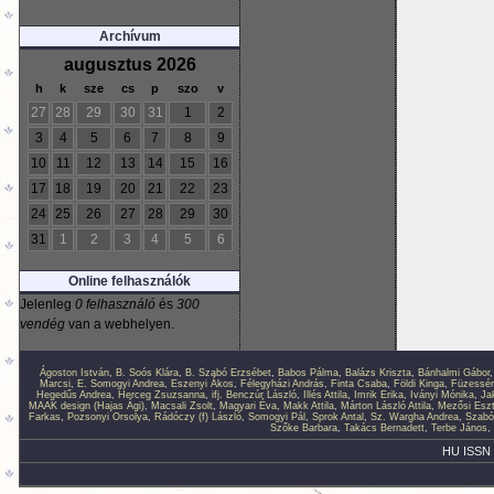
Archívum
augusztus 2026
h
k
sze
cs
p
szo
v
27
28
29
30
31
1
2
3
4
5
6
7
8
9
10
11
12
13
14
15
16
17
18
19
20
21
22
23
24
25
26
27
28
29
30
31
1
2
3
4
5
6
Online felhasználók
Jelenleg
0 felhasználó
és
300
vendég
van a webhelyen.
Ágoston István
,
B. Soós Klára
,
B. Szabó Erzsébet
,
Babos Pálma
,
Balázs Kriszta
,
Bánhalmi Gábor
Marcsi
,
E. Somogyi Andrea
,
Eszenyi Ákos
,
Félegyházi András
,
Finta Csaba
,
Földi Kinga
,
Füzessér
Hegedűs Andrea
,
Herceg Zsuzsanna
,
ifj. Benczúr László
,
Illés Attila
,
Imrik Erika
,
Iványi Mónika
,
Ja
MAAK design (Hajas Ági)
,
Macsali Zsolt
,
Magyari Éva
,
Makk Attila
,
Márton László Attila
,
Mezősi Eszt
Farkas
,
Pozsonyi Orsolya
,
Rádóczy (f) László
,
Somogyi Pál
,
Sprok Antal
,
Sz. Wargha Andrea
,
Szabó
Szőke Barbara
,
Takács Bernadett
,
Terbe János
,
HU ISSN 