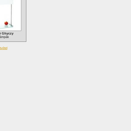
r Ghyczy
ámpák