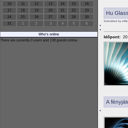
10
11
12
13
14
15
16
17
18
19
20
21
22
23
Hu Glas
24
25
26
27
28
29
30
Submitted by eMe
31
1
2
3
4
5
6
Who's online
Időpont:
20
There are currently
0 users
and
138 guests
online.
A fényjá