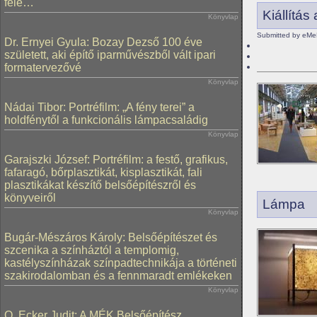
felé…
Kiállítá
Könyvlap
Submitted by eMe
Dr. Ernyei Gyula: Bozay Dezső 100 éve
született, aki építő iparművészből vált ipari
formatervezővé
Könyvlap
Nádai Tibor: Portréfilm: „A fény terei” a
holdfénytől a funkcionális lámpacsaládig
Könyvlap
Garajszki József: Portréfilm: a festő, grafikus,
fafaragó, bőrplasztikát, kisplasztikát, fali
plasztikákat készítő belsőépítészről és
könyveiről
Lámpa
Könyvlap
Bugár-Mészáros Károly: Belsőépítészet és
szcenika a színháztól a templomig,
kastélyszínházak színpadtechnikája a történeti
szakirodalomban és a fennmaradt emlékeken
Könyvlap
O. Ecker Judit: A MÉK Belsőépítész