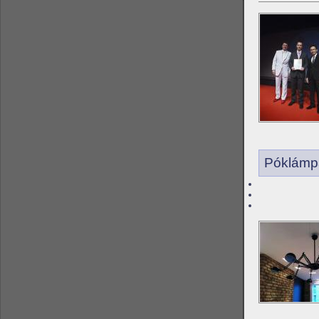
Póklámpa 