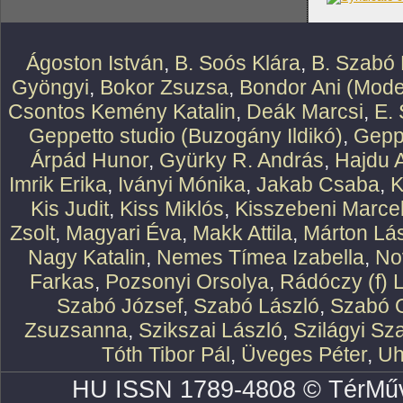
Ágoston István
,
B. Soós Klára
,
B. Szabó 
Gyöngyi
,
Bokor Zsuzsa
,
Bondor Ani (Mode
Csontos Kemény Katalin
,
Deák Marcsi
,
E.
Geppetto studio (Buzogány Ildikó)
,
Geppe
Árpád Hunor
,
Gyürky R. András
,
Hajdu 
Imrik Erika
,
Iványi Mónika
,
Jakab Csaba
,
K
Kis Judit
,
Kiss Miklós
,
Kisszebeni Marcel
Zsolt
,
Magyari Éva
,
Makk Attila
,
Márton Lász
Nagy Katalin
,
Nemes Tímea Izabella
,
No
Farkas
,
Pozsonyi Orsolya
,
Rádóczy (f) 
Szabó József
,
Szabó László
,
Szabó O
Zsuzsanna
,
Szikszai László
,
Szilágyi Sz
Tóth Tibor Pál
,
Üveges Péter
,
Uh
HU ISSN 1789-4808 © TérMűv