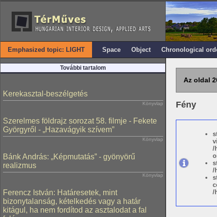
Emphasized topic: LIGHT
Space
Object
Chronological ord
További tartalom
Az oldal 2
Kerekasztal-beszélgetés
Fény
Könyvlap
Szerelmes földrajz sorozat 58. filmje - Fekete
Györgyről - „Hazavágyik szívem”
s
Könyvlap
v
/
o
Bánk András: „Képmutatás” - gyönyörű
s
realizmus
/
Könyvlap
s
c
Ferencz István: Határesetek, mint
/
bizonytalanság, kételkedés vagy a határ
kitágul, ha nem fordítod az asztalodat a fal