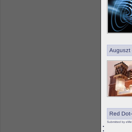
Auguszt
Red Dot-
Submitted by eMe