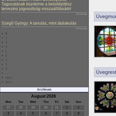
Tagozatának küzdelme a belsőépítész
tervezési jogosultság visszaállításáért
Könyvlap
Üvegmun
Szegő György: A tanulás, mint átalakulás
Könyvlap
1
2
3
4
5
6
7
8
9
Üvegrest
…
next ›
last »
Archívum
August 2026
Mon
Tue
Wed
Thu
Fri
Sat
Sun
27
28
29
30
31
1
2
3
4
5
6
7
8
9