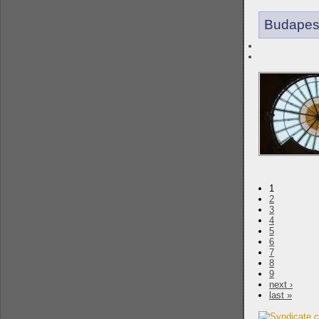
Budapes
1
2
3
4
5
6
7
8
9
next ›
last »